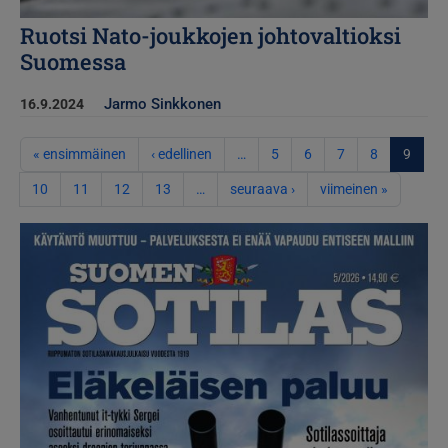
Ruotsi Nato-joukkojen johtovaltioksi
Suomessa
Jarmo Sinkkonen
16.9.2024
Sivutus
Ensimmäinen sivu
Edellinen sivu
« ensimmäinen
‹ edellinen
…
5
6
7
8
9
Seuraava sivu
Viimeinen
10
11
12
13
…
seuraava ›
viimeinen »