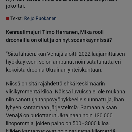
joko-tai.
Teksti
Reijo Ruokanen
Kenraalimajuri Timo Herranen, Mikä rooli
drooneilla on ollut ja on nyt sodankäynnissä?
”Siitä lähtien, kun Venäjä aloitti 2022 laajamittaisen
hyökkäyksen, se on ampunut noin satatuhatta eri
kokoista droonia Ukrainan yhteiskuntaan.
Niissä on sitä räjähdettä ehkä keskimäärin
viisikymmentä kiloa. Näissä luvuissa ei ole mukana
niin sanottuja tappovyöhykkeelle suunnattuja, ihan
lyhyen kantamaan järjestelmiä. Samaan aikaan
Venäjä on pudottanut Ukrainaan noin 130 000
liitopommia, joiden paino on 500–3000 kiloa.
Niiden kantamat ovat noin parisataa kilometriä