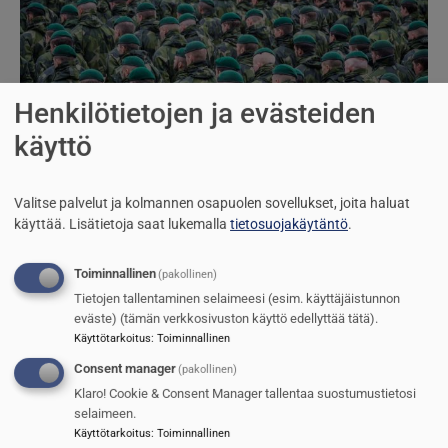
Henkilötietojen ja evästeiden
käyttö
Ruotsalaisjoukot Latviaan
Jarmo Sinkkonen
8.10.2024
Valitse palvelut ja kolmannen osapuolen sovellukset, joita haluat
käyttää.
Lisätietoja saat lukemalla
tietosuojakäytäntö
.
Kuva
Toiminnallinen
(pakollinen)
Tietojen tallentaminen selaimeesi (esim. käyttäjäistunnon
eväste) (tämän verkkosivuston käyttö edellyttää tätä).
Käyttötarkoitus
:
Toiminnallinen
Consent manager
(pakollinen)
Klaro! Cookie & Consent Manager tallentaa suostumustietosi
selaimeen.
Käyttötarkoitus
:
Toiminnallinen