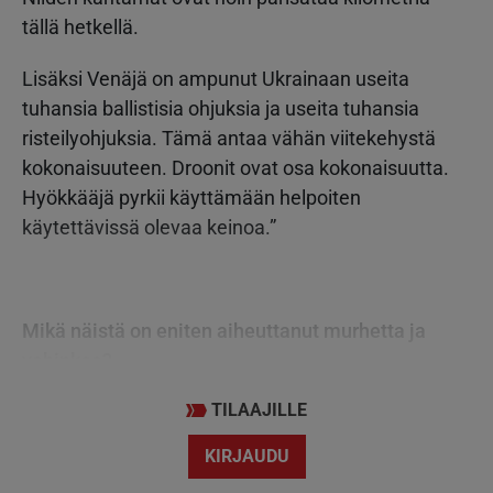
tällä hetkellä.
Lisäksi Venäjä on ampunut Ukrainaan useita
tuhansia ballistisia ohjuksia ja useita tuhansia
risteilyohjuksia. Tämä antaa vähän viitekehystä
kokonaisuuteen. Droonit ovat osa kokonaisuutta.
Hyökkääjä pyrkii käyttämään helpoiten
käytettävissä olevaa keinoa.”
Mikä näistä on eniten aiheuttanut murhetta ja
vahinkoa?
TILAAJILLE
KIRJAUDU