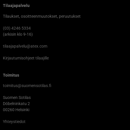
Tilaajapalvelu
Tilaukset, osoitteenmuutokset, peruutukset
(03) 4246 5334
(arkisin klo 9-16)
tilaajapalvelu@atex.com
Kirjautumisohjeet tilaajille
Toimitus
toimitus@suomensotilas.fi
Suomen Sotilas
Döbelninkatu 2
00260 Helsinki
Yhteystiedot