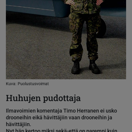
Kuva
Puolustusvoimat
Huhujen pudottaja
Ilmavoimien komentaja Timo Herranen ei usko
drooneihin eikä hävittäjiin vaan drooneihin ja
hävittäjiin.
Nyt hän kertoo miksi sekä-että on parempi kuin