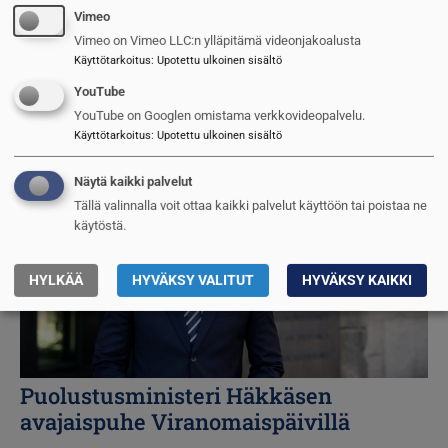
Ilmavoimat harjoitteli ilmaoperaatioita
Vimeo
Englannissa
Vimeo on Vimeo LLC:n ylläpitämä videonjakoalusta
Käyttötarkoitus
:
Upotettu ulkoinen sisältö
Jarmo Sinkkonen
7.10.2024
YouTube
YouTube on Googlen omistama verkkovideopalvelu.
Kuva
Käyttötarkoitus
:
Upotettu ulkoinen sisältö
Näytä kaikki palvelut
Tällä valinnalla voit ottaa kaikki palvelut käyttöön tai poistaa ne
käytöstä.
HYLKÄÄ
HYVÄKSY VALITUT
HYVÄKSY KAIKKI
Puolustusministeri Häkkäsen
avajaispuhe Viranomaispäivillä