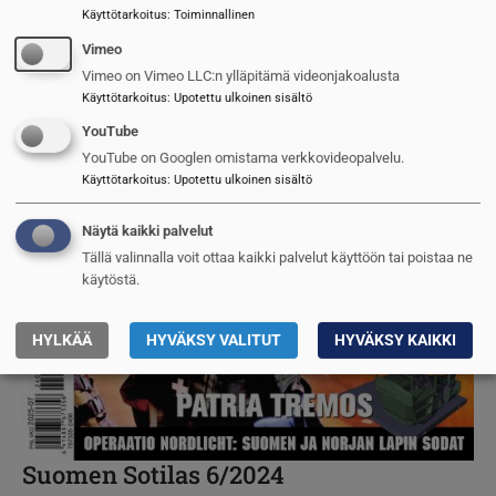
Käyttötarkoitus
:
Toiminnallinen
Vimeo
Vimeo on Vimeo LLC:n ylläpitämä videonjakoalusta
Käyttötarkoitus
:
Upotettu ulkoinen sisältö
YouTube
YouTube on Googlen omistama verkkovideopalvelu.
Käyttötarkoitus
:
Upotettu ulkoinen sisältö
Näytä kaikki palvelut
Tällä valinnalla voit ottaa kaikki palvelut käyttöön tai poistaa ne
käytöstä.
HYLKÄÄ
HYVÄKSY VALITUT
HYVÄKSY KAIKKI
Suomen Sotilas 6/2024