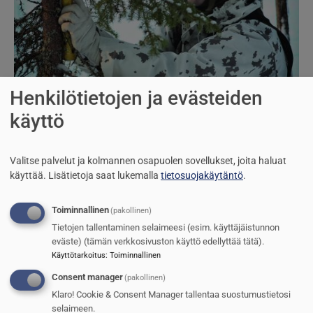
Henkilötietojen ja evästeiden
käyttö
Valitse palvelut ja kolmannen osapuolen sovellukset, joita haluat
käyttää.
Lisätietoja saat lukemalla
tietosuojakäytäntö
.
Suomen Sotilas 1/2025
Toiminnallinen
(pakollinen)
Tietojen tallentaminen selaimeesi (esim. käyttäjäistunnon
eväste) (tämän verkkosivuston käyttö edellyttää tätä).
Käyttötarkoitus
:
Toiminnallinen
Consent manager
(pakollinen)
Klaro! Cookie & Consent Manager tallentaa suostumustietosi
selaimeen.