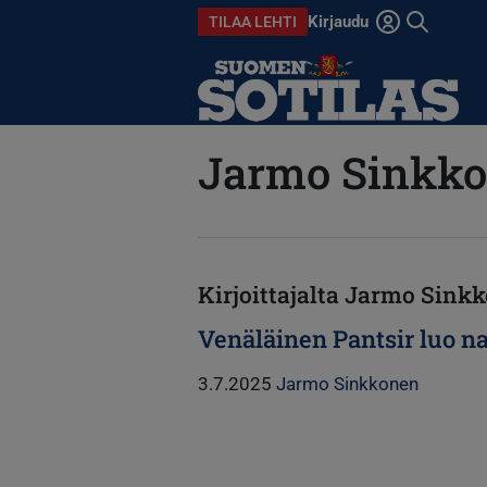
Hyppää pääsisältöön
Kirjaudu
TILAA LEHTI
Avaa haku
Jarmo Sinkk
Kirjoittajalta Jarmo Sink
Venäläinen Pantsir luo 
3.7.2025
Jarmo Sinkkonen