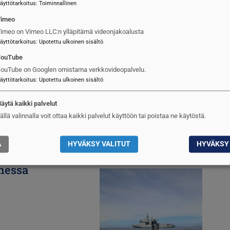
äyttötarkoitus
:
Toiminnallinen
Vimeo
imeo on Vimeo LLC:n ylläpitämä videonjakoalusta
Kuva
äyttötarkoitus
:
Upotettu ulkoinen sisältö
YouTube
ouTube on Googlen omistama verkkovideopalvelu.
äyttötarkoitus
:
Upotettu ulkoinen sisältö
äytä kaikki palvelut
ällä valinnalla voit ottaa kaikki palvelut käyttöön tai poistaa ne käytöstä.
Ä
HYVÄKSY VALITUT
HYVÄKSY 
messa
Kuva