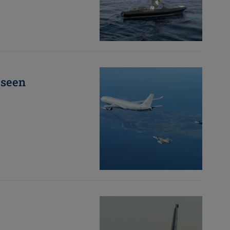
Kuva
eseen
Kuva