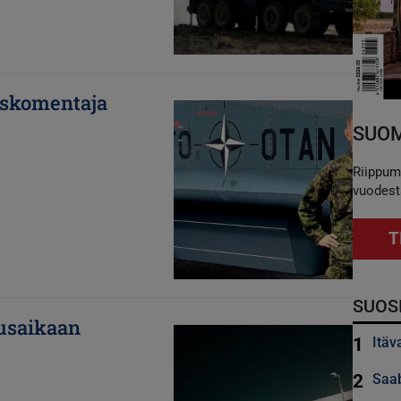
uskomentaja
Kuva
SUOM
Riippum
vuodest
T
SUOS
usaikaan
Kuva
1
Itäv
2
Saab