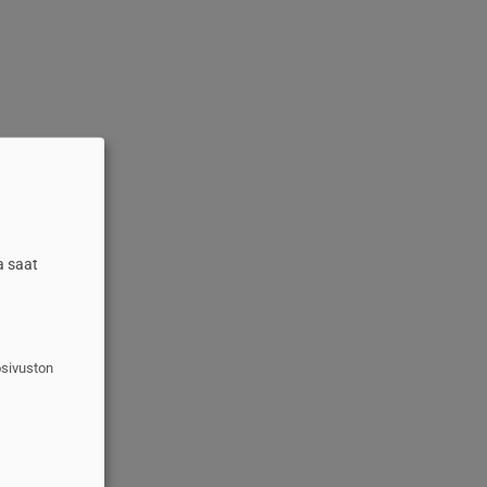
a saat
osivuston