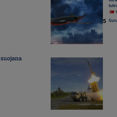
tule
5
Suru
 suojana
Kuva