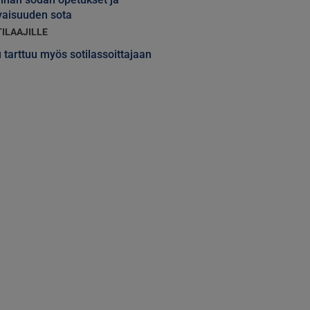
vaisuuden sota
TILAAJILLE
 tarttuu myös sotilassoittajaan