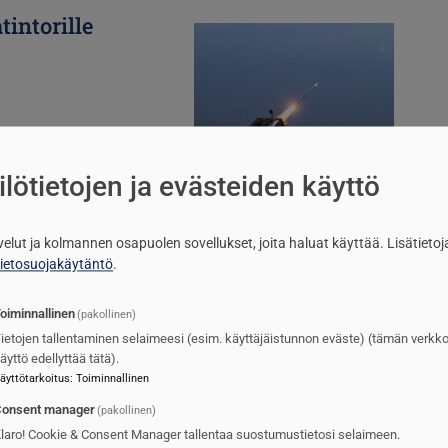
tintorille
Kuva
lötietojen ja evästeiden käyttö
lvelut ja kolmannen osapuolen sovellukset, joita haluat käyttää.
Lisätietoj
tietosuojakäytäntö
.
s
Kuva
oiminnallinen
(pakollinen)
ietojen tallentaminen selaimeesi (esim. käyttäjäistunnon eväste) (tämän verkk
äyttö edellyttää tätä).
äyttötarkoitus
:
Toiminnallinen
onsent manager
(pakollinen)
laro! Cookie & Consent Manager tallentaa suostumustietosi selaimeen.