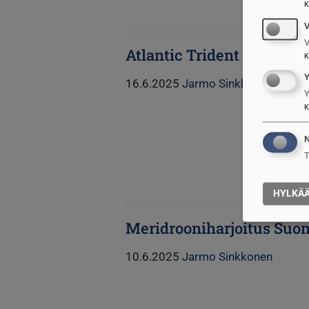
K
V
Atlantic Trident 25
K
16.6.2025
Jarmo Sinkkonen
Y
K
N
T
HYLKÄ
Meridrooniharjoitus Suo
10.6.2025
Jarmo Sinkkonen