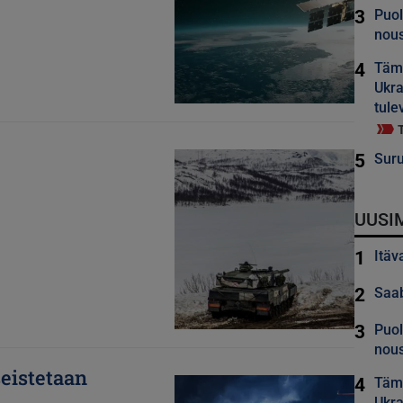
3
Puol
nous
4
Tämä
Ukra
tule
Kuva
5
Suru
UUSI
1
Itäv
2
Saab
3
Puol
nous
eistetaan
Kuva
4
Tämä
Ukra