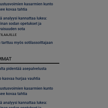
ustusvoimien kasarmien kunto
ee kovaa tahtia
 analyysi kannattaa lukea:
inan sodan opetukset ja
vaisuuden sota
TILAAJILLE
 tarttuu myös sotilassoittajaan
MMAT
alta pidentää asepalvelusta
 kasvaa hurjaa vauhtia
ustusvoimien kasarmien kunto
ee kovaa tahtia
 analyysi kannattaa lukea:
inan sodan opetukset ja