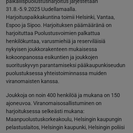
paikallispuolustusharjoitus järjestetään
31.8.-5.9.2025 Uudellamaalla.
Harjoituspaikkakuntina toimii Helsinki, Vantaa,
Espoo ja Sipoo. Harjoituksen päämääränä on
harjoituttaa Puolustusvoimien palkattua
henkilökuntaa, varusmiehiä ja reserviläisiä
nykyisen joukkorakenteen mukaisessa
kokoonpanossa esikuntien ja joukkojen
suorituskyvyn parantamiseksi pääkaupunkiseudun
puolustuksessa yhteistoiminnassa muiden
viranomaisten kanssa.
Joukkoja on noin 400 henkilöä ja mukana on 150
ajoneuvoa. Viranomaisosallistuminen on
harjoituksessa selkeästi mukana:
Maanpuolustuskorkeakoulu, Helsingin kaupungin
pelastuslaitos, Helsingin kaupunki, Helsingin poliisi