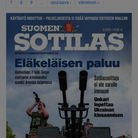
Seuraava sivu
Viimeinen sivu
7
8
9
…
seuraava ›
viimeinen »