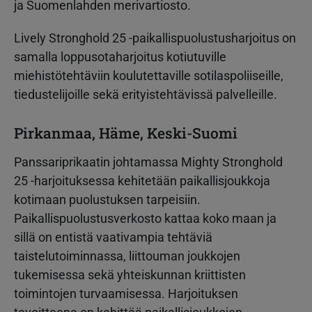
ja Suomenlahden merivartiosto.
Lively Stronghold 25 -paikallispuolustusharjoitus on
samalla loppusotaharjoitus kotiutuville
miehistötehtäviin koulutettaville sotilaspoliiseille,
tiedustelijoille sekä erityistehtävissä palvelleille.
Pirkanmaa, Häme, Keski-Suomi
Panssariprikaatin johtamassa Mighty Stronghold
25 -harjoituksessa kehitetään paikallisjoukkoja
kotimaan puolustuksen tarpeisiin.
Paikallispuolustusverkosto kattaa koko maan ja
sillä on entistä vaativampia tehtäviä
taistelutoiminnassa, liittouman joukkojen
tukemisessa sekä yhteiskunnan kriittisten
toimintojen turvaamisessa. Harjoituksen