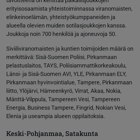
tavoitteena on kehittää paikallisjoukkojen
erityisosaamista yhteistoiminnassa viranomaisten,
elinkeinoelämän, yhteistyökumppaneiden ja
alueella olevien muiden sotilasjoukkojen kanssa.
Joukkoja noin 700 henkilöä ja ajoneuvoja 50.
Siviiliviranomaisten ja kuntien toimijoiden määrä on
merkittävä: Sisä-Suomen Poliisi, Pirkanmaan
pelastuslaitos, TAYS, Poliisiammattikorkeakoulu,
Länsi- ja Sisä-Suomen AVI, YLE, Pirkanmaan ELY,
Pirkanmaan hyvinvointialue, Tampere, Pirkanmaan
liitto, Ylöjärvi, Hämeenkyrö, Virrat, Akaa, Nokia,
Mänttä-Vilppula, Tampereen Vesi, Tampereen
Energia, Business Tampere, Fingrid, Nokian Vesi,
Elenia ja useampia alueen oppilaitoksia.
Keski-Pohjanmaa, Satakunta