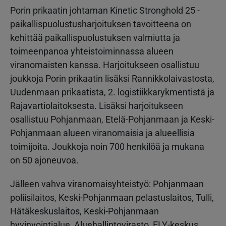
Porin prikaatin johtaman Kinetic Stronghold 25 -
paikallispuolustusharjoituksen tavoitteena on
kehittää paikallispuolustuksen valmiutta ja
toimeenpanoa yhteistoiminnassa alueen
viranomaisten kanssa. Harjoitukseen osallistuu
joukkoja Porin prikaatin lisäksi Rannikkolaivastosta,
Uudenmaan prikaatista, 2. logistiikkarykmentistä ja
Rajavartiolaitoksesta. Lisäksi harjoitukseen
osallistuu Pohjanmaan, Etelä-Pohjanmaan ja Keski-
Pohjanmaan alueen viranomaisia ja alueellisia
toimijoita. Joukkoja noin 700 henkilöä ja mukana
on 50 ajoneuvoa.
Jälleen vahva viranomaisyhteistyö: Pohjanmaan
poliisilaitos, Keski-Pohjanmaan pelastuslaitos, Tulli,
Hätäkeskuslaitos, Keski-Pohjanmaan
hyvinvointialue, Aluehallintovirasto, ELY-keskus,