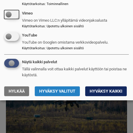
Käyttötarkoitus
:
Toiminnallinen
Vimeo
Vimeo on Vimeo LLC:n ylläpitämä videonjakoalusta
Käyttötarkoitus
:
Upotettu ulkoinen sisältö
YouTube
Saksa salaa apunsa
YouTube on Googlen omistama verkkovideopalvelu.
Käyttötarkoitus
:
Upotettu ulkoinen sisältö
Jarmo Sinkkonen
12.5.2025
Näytä kaikki palvelut
Kuva
Tällä valinnalla voit ottaa kaikki palvelut käyttöön tai poistaa ne
käytöstä.
HYLKÄÄ
HYVÄKSY VALITUT
HYVÄKSY KAIKKI