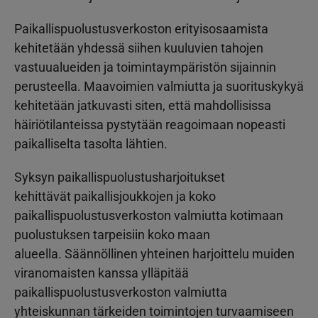
Paikallispuolustusverkoston erityisosaamista
kehitetään yhdessä siihen kuuluvien tahojen
vastuualueiden ja toimintaympäristön sijainnin
perusteella. Maavoimien valmiutta ja suorituskykyä
kehitetään jatkuvasti siten, että mahdollisissa
häiriötilanteissa pystytään reagoimaan nopeasti
paikalliselta tasolta lähtien.
Syksyn paikallispuolustusharjoitukset
kehittävät paikallisjoukkojen ja koko
paikallispuolustusverkoston valmiutta kotimaan
puolustuksen tarpeisiin koko maan
alueella. Säännöllinen yhteinen harjoittelu muiden
viranomaisten kanssa ylläpitää
paikallispuolustusverkoston valmiutta
yhteiskunnan tärkeiden toimintojen turvaamiseen