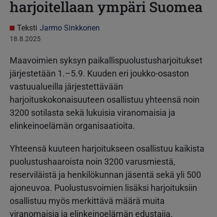
harjoitellaan ympäri Suomea
Teksti
Jarmo Sinkkonen
18.8.2025
Maavoimien syksyn paikallispuolustusharjoitukset
järjestetään 1.–5.9. Kuuden eri joukko-osaston
vastuualueilla järjestettävään
harjoituskokonaisuuteen osallistuu yhteensä noin
3200 sotilasta sekä lukuisia viranomaisia ja
elinkeinoelämän organisaatioita.
Yhteensä kuuteen harjoitukseen osallistuu kaikista
puolustushaaroista noin 3200 varusmiestä,
reserviläistä ja henkilökunnan jäsentä sekä yli 500
ajoneuvoa. Puolustusvoimien lisäksi harjoituksiin
osallistuu myös merkittävä määrä muita
viranomaisia ja elinkeinoelämän edustajia.