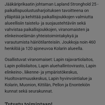
Jääkäriprikaatin johtaman Lapland Stronghold 25 -
paikallispuolustusharjoituksen tavoitteena on
ylläpitää ja kehittää paikallisjoukkojen valmiutta
alueellisiin taistelu- ja suojaustehtäviin sekä
vahvistaa paikallisjoukkojen, viranomaisten ja
elinkeinoelämän yhteistoimintakykyä ja
varautumista häiriötilanteisiin. Joukkoja noin 460
henkilöä ja 120 ajoneuvoa Kolarin alueella.
Osallistuvat viranomaiset: Lapin rajavartiolaitos,
Lapin poliisilaitos, Lapin aluehallintovirasto, Lapin
elinkeino-, liikenne- ja ympäristökeskus,
Huoltovarmuuskeskus, Lapin hyvinvointialue ja
Kolarin, Muonion, Kittilän, Pellon ja Enontekiön
kunnat sekä seurakunnat.
Tutustu toimintaan!