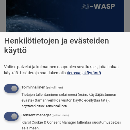
Henkilötietojen ja evästeiden
käyttö
Patria tekoälyveturina
Valitse palvelut ja kolmannen osapuolen sovellukset, joita haluat
käyttää.
Lisätietoja saat lukemalla
tietosuojakäytäntö
.
Jarmo Sinkkonen
14.5.2025
Kuva
Toiminnallinen
(pakollinen)
Tietojen tallentaminen selaimeesi (esim. käyttäjäistunnon
eväste) (tämän verkkosivuston käyttö edellyttää tätä).
Käyttötarkoitus
:
Toiminnallinen
Consent manager
(pakollinen)
Klaro! Cookie & Consent Manager tallentaa suostumustietosi
selaimeen.