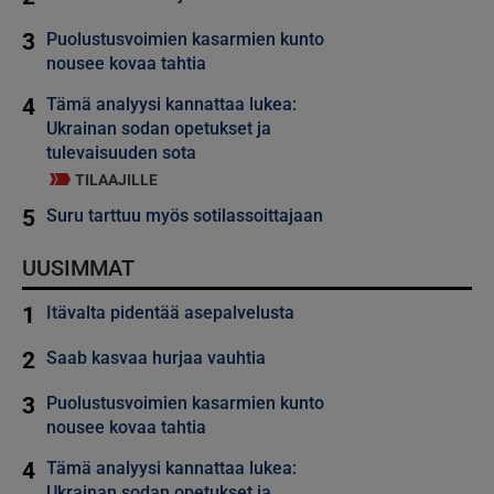
3
Puolustusvoimien kasarmien kunto
nousee kovaa tahtia
4
Tämä analyysi kannattaa lukea:
Ukrainan sodan opetukset ja
tulevaisuuden sota
TILAAJILLE
5
Suru tarttuu myös sotilassoittajaan
UUSIMMAT
1
Itävalta pidentää asepalvelusta
2
Saab kasvaa hurjaa vauhtia
3
Puolustusvoimien kasarmien kunto
nousee kovaa tahtia
4
Tämä analyysi kannattaa lukea:
Ukrainan sodan opetukset ja