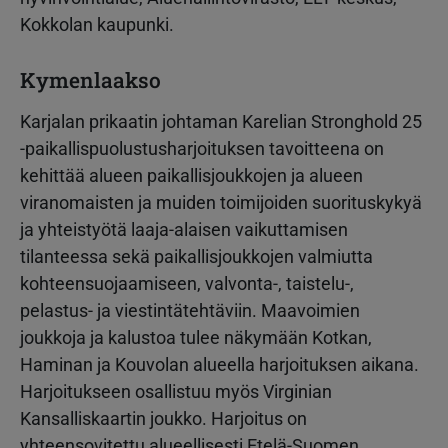
Kokkolan kaupunki.
Kymenlaakso
Karjalan prikaatin johtaman Karelian Stronghold 25
-paikallispuolustusharjoituksen tavoitteena on
kehittää alueen paikallisjoukkojen ja alueen
viranomaisten ja muiden toimijoiden suorituskykyä
ja yhteistyötä laaja-alaisen vaikuttamisen
tilanteessa sekä paikallisjoukkojen valmiutta
kohteensuojaamiseen, valvonta-, taistelu-,
pelastus- ja viestintätehtäviin. Maavoimien
joukkoja ja kalustoa tulee näkymään Kotkan,
Haminan ja Kouvolan alueella harjoituksen aikana.
Harjoitukseen osallistuu myös Virginian
Kansalliskaartin joukko. Harjoitus on
yhteensovitettu alueellisesti Etelä-Suomen