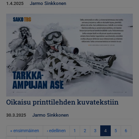
Jarmo Sinkkonen
1.4.2025
Kuva
Oikaisu printtilehden kuvatekstiin
Jarmo Sinkkonen
30.3.2025
Sivutus
Ensimmäinen sivu
Edellinen sivu
« ensimmäinen
‹ edellinen
1
2
3
4
5
6