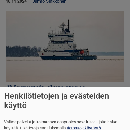
Jarmo Sinkkonen
18.11.2024
Kuva
Jäänmurtaja-aloite etenee
Henkilötietojen ja evästeiden
Jarmo Sinkkonen
17.11.2024
käyttö
Kuva
Valitse palvelut ja kolmannen osapuolen sovellukset, joita haluat
käyttää.
Lisätietoja saat lukemalla
tietosuojakäytäntö
.