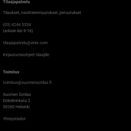
Tilaajapalvelu
Tilaukset, osoitteenmuutokset, peruutukset
(03) 4246 5334
(arkisin klo 9-16)
tilaajapalvelu@atex.com
Kirjautumisohjeet tilaajille
Toimitus
toimitus@suomensotilas.fi
Suomen Sotilas
Döbelninkatu 2
00260 Helsinki
Yhteystiedot