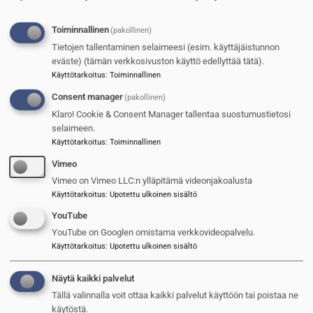
Toiminnallinen
(pakollinen)
Tietojen tallentaminen selaimeesi (esim. käyttäjäistunnon
eväste) (tämän verkkosivuston käyttö edellyttää tätä).
Käyttötarkoitus
:
Toiminnallinen
Consent manager
(pakollinen)
Patrian komentovaunuja Latviaan
Klaro! Cookie & Consent Manager tallentaa suostumustietosi
selaimeen.
Jarmo Sinkkonen
15.11.2024
Käyttötarkoitus
:
Toiminnallinen
Vimeo
Kuva
Vimeo on Vimeo LLC:n ylläpitämä videonjakoalusta
Käyttötarkoitus
:
Upotettu ulkoinen sisältö
YouTube
YouTube on Googlen omistama verkkovideopalvelu.
Käyttötarkoitus
:
Upotettu ulkoinen sisältö
Näytä kaikki palvelut
Tällä valinnalla voit ottaa kaikki palvelut käyttöön tai poistaa ne
käytöstä.