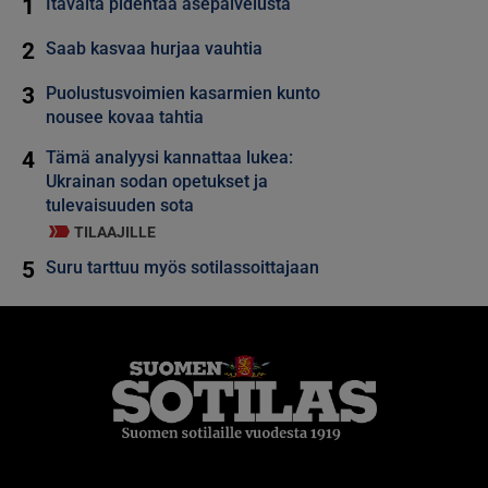
1
Itävalta pidentää asepalvelusta
2
Saab kasvaa hurjaa vauhtia
3
Puolustusvoimien kasarmien kunto
nousee kovaa tahtia
4
Tämä analyysi kannattaa lukea:
Ukrainan sodan opetukset ja
tulevaisuuden sota
TILAAJILLE
5
Suru tarttuu myös sotilassoittajaan