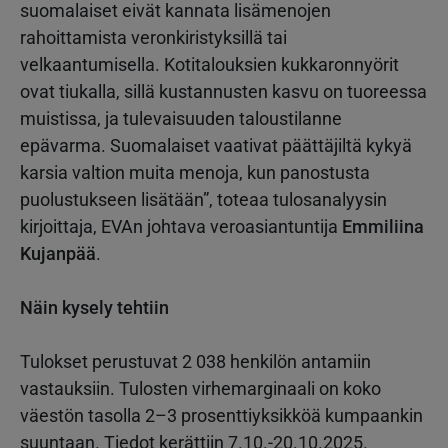
suomalaiset eivät kannata lisämenojen
rahoittamista veronkiristyksillä tai
velkaantumisella. Kotitalouksien kukkaronnyörit
ovat tiukalla, sillä kustannusten kasvu on tuoreessa
muistissa, ja tulevaisuuden taloustilanne
epävarma. Suomalaiset vaativat päättäjiltä kykyä
karsia valtion muita menoja, kun panostusta
puolustukseen lisätään”, toteaa tulosanalyysin
kirjoittaja, EVAn johtava veroasiantuntija
Emmiliina
Kujanpää
.
Näin kysely tehtiin
Tulokset perustuvat 2 038 henkilön antamiin
vastauksiin. Tulosten virhemarginaali on koko
väestön tasolla 2–3 prosenttiyksikköä kumpaankin
suuntaan. Tiedot kerättiin 7.10.-20.10.2025.