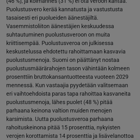
(46 %), ja kolmannes (31 %) ei ota veroon kantaa.
Puolustusvero kerää kannatusta ja vastustusta
tasaisesti eri puolueiden äänestäjiltä.
Vasemmistoliiton äänestäjien keskuudessa
suhtautuminen puolustusveroon on muita
kriittisempää. Puolustusveroa on julkisessa
keskustelussa ehdotettu rahoittamaan kasvavia
puolustusmenoja. Suomi on päättänyt nostaa
puolustusmäärärahojen tason vähintään kolmeen
prosenttiin bruttokansantuotteesta vuoteen 2029
mennessä. Kun vastaajia pyydetään valitsemaan
eri vaihtoehdoista paras tapa rahoittaa kasvaneita
puolustusmenoja, lähes puolet (48 %) pitää
parhaana keinona valtion muiden menojen
karsimista. Uutta puolustusveroa parhaana
rahoituskeinona pitää 15 prosenttia, nykyisten
verojen korottamista 14 prosenttia ja lisävelanottoa