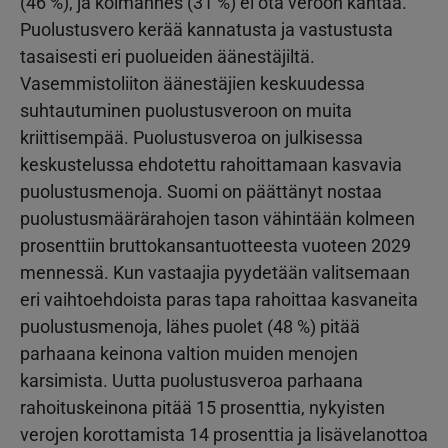
(46 %), ja kolmannes (31 %) ei ota veroon kantaa.
Puolustusvero kerää kannatusta ja vastustusta
tasaisesti eri puolueiden äänestäjiltä.
Vasemmistoliiton äänestäjien keskuudessa
suhtautuminen puolustusveroon on muita
kriittisempää. Puolustusveroa on julkisessa
keskustelussa ehdotettu rahoittamaan kasvavia
puolustusmenoja. Suomi on päättänyt nostaa
puolustusmäärärahojen tason vähintään kolmeen
prosenttiin bruttokansantuotteesta vuoteen 2029
mennessä. Kun vastaajia pyydetään valitsemaan
eri vaihtoehdoista paras tapa rahoittaa kasvaneita
puolustusmenoja, lähes puolet (48 %) pitää
parhaana keinona valtion muiden menojen
karsimista. Uutta puolustusveroa parhaana
rahoituskeinona pitää 15 prosenttia, nykyisten
verojen korottamista 14 prosenttia ja lisävelanottoa