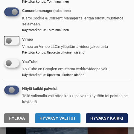
Lively Stone -harjoitus
Käyttötarkoitus
:
Toiminnallinen
pääkaupunkiseudulla
Consent manager
(pakollinen)
Klaro! Cookie & Consent Manager tallentaa suostumustietosi
Arto Ojanen
7.3.2025
selaimeen.
Käyttötarkoitus
:
Toiminnallinen
Kuva
Vimeo
Vimeo on Vimeo LLC:n ylläpitämä videonjakoalusta
Käyttötarkoitus
:
Upotettu ulkoinen sisältö
YouTube
YouTube on Googlen omistama verkkovideopalvelu.
Käyttötarkoitus
:
Upotettu ulkoinen sisältö
Näytä kaikki palvelut
Nokia mukana USA:n sotilas-5G -
Tällä valinnalla voit ottaa kaikki palvelut käyttöön tai poistaa ne
käytöstä.
verkoissa
Jarmo Sinkkonen
5.3.2025
HYLKÄÄ
HYVÄKSY VALITUT
HYVÄKSY KAIKKI
Kuva