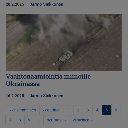
Jarmo Sinkkonen
20.2.2025
Kuva
Vaahtonaamiointia miinoille
Ukrainassa
Jarmo Sinkkonen
16.2.2025
Sivutus
Ensimmäinen sivu
Edellinen sivu
« ensimmäinen
‹ edellinen
1
2
3
4
5
6
Seuraava sivu
Viimeinen sivu
7
8
9
…
seuraava ›
viimeinen »