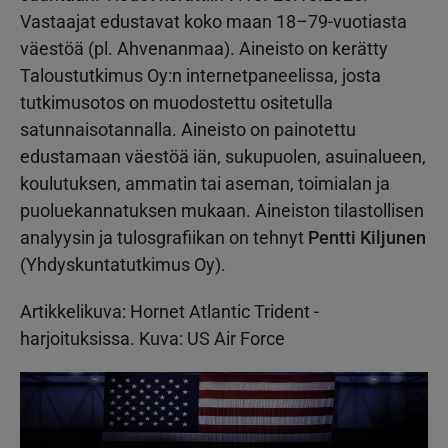
Vastaajat edustavat koko maan 18–79-vuotiasta
väestöä (pl. Ahvenanmaa). Aineisto on kerätty
Taloustutkimus Oy:n internetpaneelissa, josta
tutkimusotos on muodostettu ositetulla
satunnaisotannalla. Aineisto on painotettu
edustamaan väestöä iän, sukupuolen, asuinalueen,
koulutuksen, ammatin tai aseman, toimialan ja
puoluekannatuksen mukaan. Aineiston tilastollisen
analyysin ja tulosgrafiikan on tehnyt
Pentti Kiljunen
(Yhdyskuntatutkimus Oy).
Artikkelikuva: Hornet Atlantic Trident -
harjoituksissa. Kuva: US Air Force
Kuva