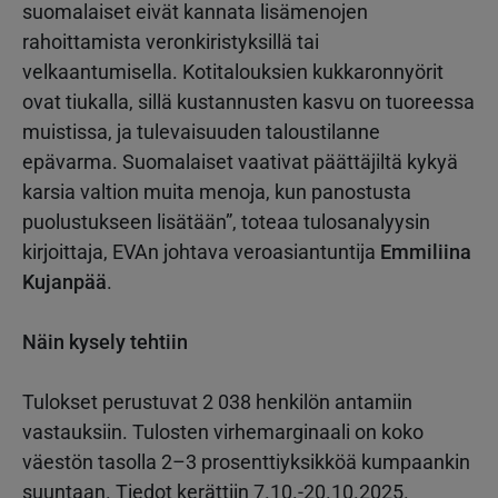
suomalaiset eivät kannata lisämenojen
rahoittamista veronkiristyksillä tai
velkaantumisella. Kotitalouksien kukkaronnyörit
ovat tiukalla, sillä kustannusten kasvu on tuoreessa
muistissa, ja tulevaisuuden taloustilanne
epävarma. Suomalaiset vaativat päättäjiltä kykyä
karsia valtion muita menoja, kun panostusta
puolustukseen lisätään”, toteaa tulosanalyysin
kirjoittaja, EVAn johtava veroasiantuntija
Emmiliina
Kujanpää
.
Näin kysely tehtiin
Tulokset perustuvat 2 038 henkilön antamiin
vastauksiin. Tulosten virhemarginaali on koko
väestön tasolla 2–3 prosenttiyksikköä kumpaankin
suuntaan. Tiedot kerättiin 7.10.-20.10.2025.