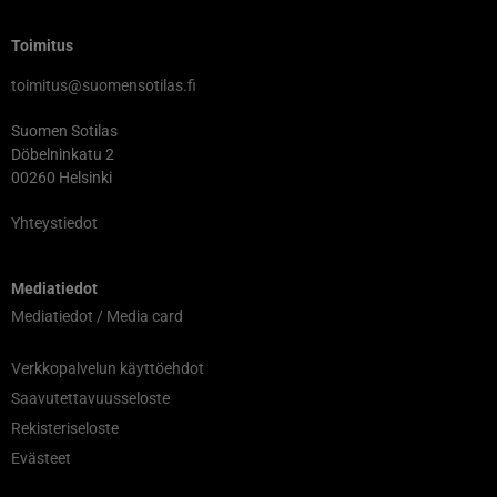
Toimitus
toimitus@suomensotilas.fi
Suomen Sotilas
Döbelninkatu 2
00260 Helsinki
Yhteystiedot
Mediatiedot
Mediatiedot / Media card
Verkkopalvelun käyttöehdot
Saavutettavuusseloste
Rekisteriseloste
Evästeet