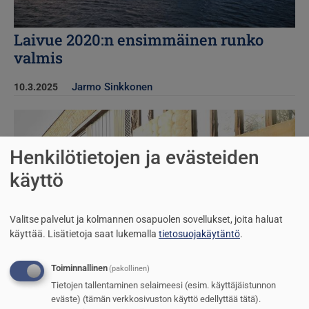
Laivue 2020:n ensimmäinen runko
valmis
Jarmo Sinkkonen
10.3.2025
Kuva
Henkilötietojen ja evästeiden
käyttö
Valitse palvelut ja kolmannen osapuolen sovellukset, joita haluat
käyttää.
Lisätietoja saat lukemalla
tietosuojakäytäntö
.
Toiminnallinen
(pakollinen)
Tietojen tallentaminen selaimeesi (esim. käyttäjäistunnon
eväste) (tämän verkkosivuston käyttö edellyttää tätä).