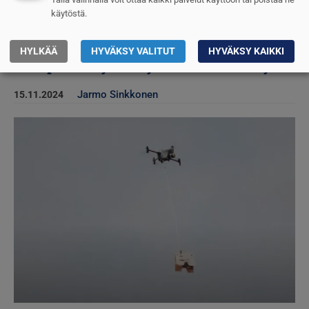
käytöstä.
HYLKÄÄ
HYVÄKSY VALITUT
HYVÄKSY KAIKKI
Ilmapuolutajat harjoittelevat Lohtajalla
Jarmo Sinkkonen
15.11.2024
Kuva