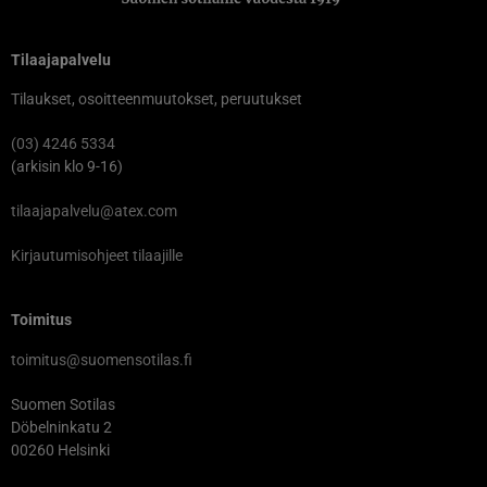
Tilaajapalvelu
Tilaukset, osoitteenmuutokset, peruutukset
(03) 4246 5334
(arkisin klo 9-16)
tilaajapalvelu@atex.com
Kirjautumisohjeet tilaajille
Toimitus
toimitus@suomensotilas.fi
Suomen Sotilas
Döbelninkatu 2
00260 Helsinki