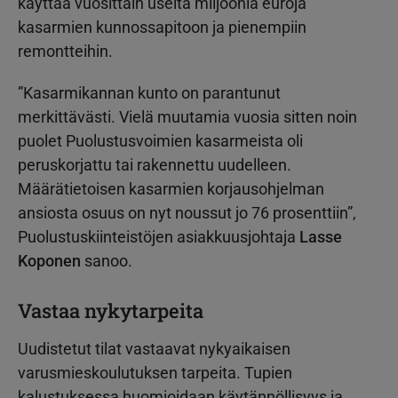
käyttää vuosittain useita miljoonia euroja
kasarmien kunnossapitoon ja pienempiin
remontteihin.
”Kasarmikannan kunto on parantunut
merkittävästi. Vielä muutamia vuosia sitten noin
puolet Puolustusvoimien kasarmeista oli
peruskorjattu tai rakennettu uudelleen.
Määrätietoisen kasarmien korjausohjelman
ansiosta osuus on nyt noussut jo 76 prosenttiin”,
Puolustuskiinteistöjen asiakkuusjohtaja
Lasse
Koponen
sanoo.
Vastaa nykytarpeita
Uudistetut tilat vastaavat nykyaikaisen
varusmieskoulutuksen tarpeita. Tupien
kalustuksessa huomioidaan käytännöllisyys ja