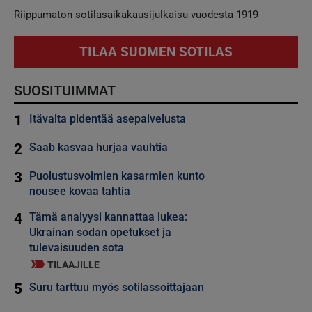
Riippumaton sotilasaikakausijulkaisu vuodesta 1919
TILAA SUOMEN SOTILAS
SUOSITUIMMAT
1
Itävalta pidentää asepalvelusta
2
Saab kasvaa hurjaa vauhtia
3
Puolustusvoimien kasarmien kunto
nousee kovaa tahtia
4
Tämä analyysi kannattaa lukea:
Ukrainan sodan opetukset ja
tulevaisuuden sota
TILAAJILLE
5
Suru tarttuu myös sotilassoittajaan