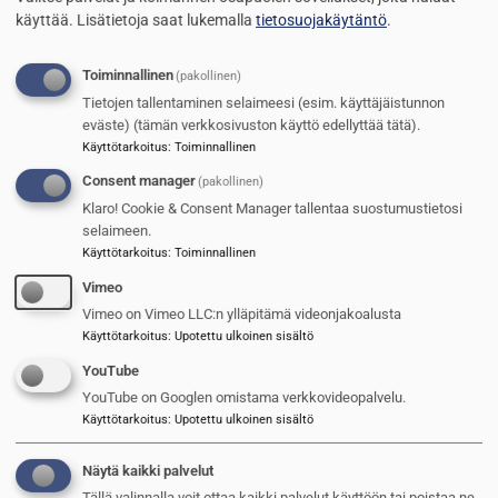
käyttää.
Lisätietoja saat lukemalla
tietosuojakäytäntö
.
Toiminnallinen
(pakollinen)
Tietojen tallentaminen selaimeesi (esim. käyttäjäistunnon
eväste) (tämän verkkosivuston käyttö edellyttää tätä).
Käyttötarkoitus
:
Toiminnallinen
Consent manager
(pakollinen)
Klaro! Cookie & Consent Manager tallentaa suostumustietosi
Patrian komentovaunuja Latviaan
selaimeen.
Käyttötarkoitus
:
Toiminnallinen
Jarmo Sinkkonen
15.11.2024
Vimeo
Vimeo on Vimeo LLC:n ylläpitämä videonjakoalusta
Kuva
Käyttötarkoitus
:
Upotettu ulkoinen sisältö
YouTube
YouTube on Googlen omistama verkkovideopalvelu.
Käyttötarkoitus
:
Upotettu ulkoinen sisältö
Näytä kaikki palvelut
Tällä valinnalla voit ottaa kaikki palvelut käyttöön tai poistaa ne