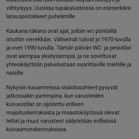
viihtyisyys. Uusissa tupakalusteissa on esimerkiksi
latauspistokkeet puhelimille.
Kaukana takana ovat ajat, jolloin wc-pöntöillä
istuttiin vierekkäin. Väliseinät tulivat jo 1970-luvulla
ja ovet 1990-luvulla. Tämän päivän WC- ja pesutilat
ovat aiempaa yksityisempiä, ja ne soveltuvat
yhteiskäyttöön palvelustaan suorittaville miehille ja
naisille.
Nykyisin kasarmeissa sisäolosuhteet pysyvät
jatkossakin parempina, kun varusteiden
kuivaustilat on sijoitettu erilleen
majoituskerroksista ja maastokäytössä olevat
teltat ja muut varusteet säilytetään erillisissä
kuivaamorakennuksissa.