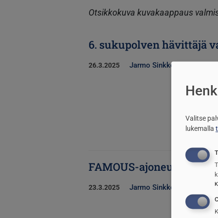
Otsikkokuva kuvakaappaus valmist
6. sukupolven hävittäjä va
Jarmo Sinkkonen
26.3.2025
Henki
Valitse pa
lukemalla
T
FAMOUS-ajoneuvo jo tul
T
k
K
Jarmo Sinkkonen
23.3.2025
C
K