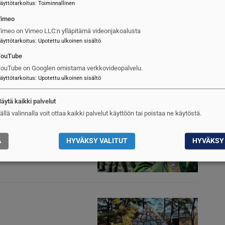
äyttötarkoitus
:
Toiminnallinen
Vimeo
imeo on Vimeo LLC:n ylläpitämä videonjakoalusta
äyttötarkoitus
:
Upotettu ulkoinen sisältö
YouTube
ouTube on Googlen omistama verkkovideopalvelu.
K:lle
Kuva
äyttötarkoitus
:
Upotettu ulkoinen sisältö
äytä kaikki palvelut
ällä valinnalla voit ottaa kaikki palvelut käyttöön tai poistaa ne käytöstä.
Ä
HYVÄKSY VALITUT
HYVÄKSY 
Kuva