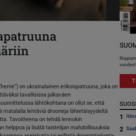
tapatruuna
SUOM
äriin
Riippum
vuodest
T
”herne”) on ukrainalainen erikoispatruuna, joka on
täväksi tavallisissa jalkaväen
unnittelussa lähtökohtana on ollut se, että
SUOS
ä matalalla lentäviä drooneja lähietäisyydeltä
1
Itäv
etta. Tavoitteena on tehdä lennokin
elppoa ja lisätä taistelijan mahdollisuuksia
2
Saab
kaampaa aseistusta tai erillistä droonintorjunta-