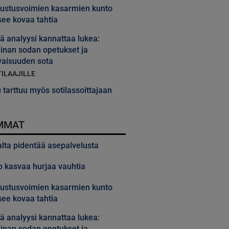
ustusvoimien kasarmien kunto
ee kovaa tahtia
 analyysi kannattaa lukea:
inan sodan opetukset ja
vaisuuden sota
TILAAJILLE
 tarttuu myös sotilassoittajaan
MMAT
alta pidentää asepalvelusta
 kasvaa hurjaa vauhtia
ustusvoimien kasarmien kunto
ee kovaa tahtia
 analyysi kannattaa lukea:
inan sodan opetukset ja