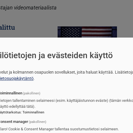
ajan videomateriaalista
littu
Kuva
lötietojen ja evästeiden käyttö
lvelut ja kolmannen osapuolen sovellukset, joita haluat käyttää.
Lisätietoj
tietosuojakäytäntö
.
oiminnallinen
(pakollinen)
ossa
Kuva
ietojen tallentaminen selaimeesi (esim. käyttäjäistunnon eväste) (tämän verkk
äyttö edellyttää tätä).
äyttötarkoitus
:
Toiminnallinen
onsent manager
(pakollinen)
laro! Cookie & Consent Manager tallentaa suostumustietosi selaimeen.