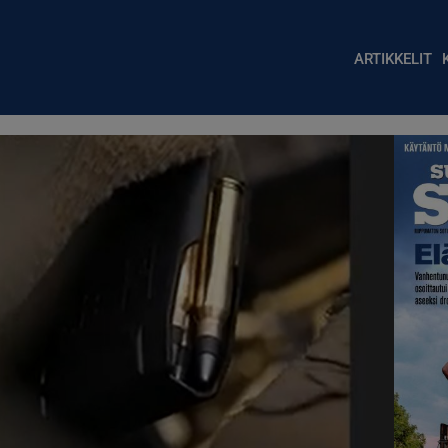
Main nav
ARTIKKELIT