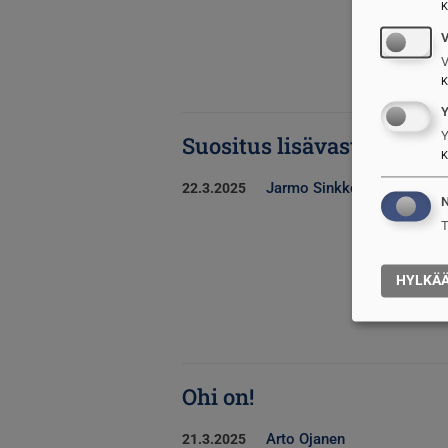
K
V
K
Y
Suositus lisävastuista MP
K
Jarmo Sinkkonen
22.3.2025
N
T
HYLKÄ
Ohi on!
Arto Ojanen
21.3.2025