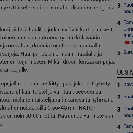
3
Puol
 yksittäiselle sotilaalle mahdollisuuden reagoida
nous
4
Tämä
Ukra
ti viidellä haulilla, jotka leviävät kartiomaisesti
tule
koinen haulikon patruuna rynnäkkökiväärin
uleja on vähän, droonia torjutaan ampumalla
5
Suru
ä sarjoja. Haulipanos on omiaan matalalla ja
opterien torjumiseen. Mikäli drooni lentää ampujaa
o ampujalle.
UUSI
mpujalla on oma merkitty lipas, joka on täytetty
1
Itäv
ivaara uhkaa, taistelija vaihtaa aseeseensa
2
Saab
tuu, mieluiten taistelijaparin kanssa tai ryhmänä
lmähermoista, sillä 5.56×45 mm NATO -
3
Puol
ys on noin 50-60 metriä. Patruunaa valmistetaan
nous
e.
4
Tämä
Ukra