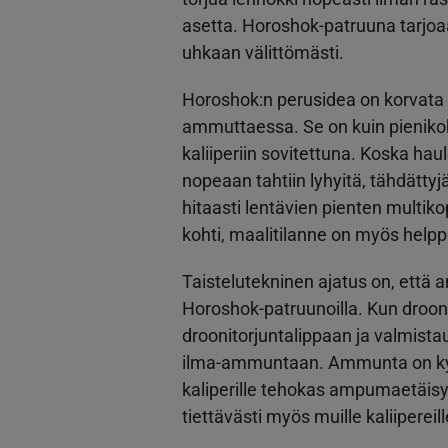
asetta. Horoshok-patruuna tarjoaa
uhkaan välittömästi.
Horoshok:n perusidea on korvata luo
ammuttaessa. Se on kuin pieniko
kaliiperiin sovitettuna. Koska ha
nopeaan tahtiin lyhyitä, tähdättyj
hitaasti lentävien pienten multik
kohti, maalitilanne on myös helpp
Taistelutekninen ajatus on, että a
Horoshok-patruunoilla. Kun droon
droonitorjuntalippaan ja valmistau
ilma-ammuntaan. Ammunta on ky
kaliperille tehokas ampumaetäisy
tiettävästi myös muille kaliipereill