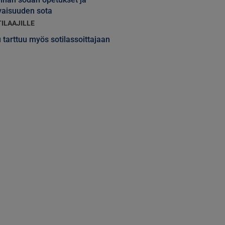
vaisuuden sota
TILAAJILLE
 tarttuu myös sotilassoittajaan