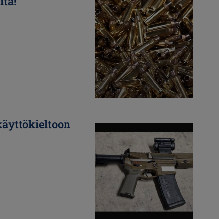
ita!
Kuva
äyttökieltoon
Kuva