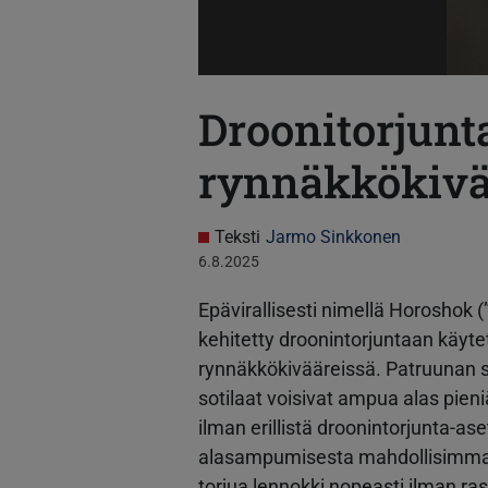
Droonitorjun
rynnäkkökivä
Teksti
Jarmo Sinkkonen
6.8.2025
Epävirallisesti nimellä Horoshok (
kehitetty droonintorjuntaan käytet
rynnäkkökivääreissä. Patruunan su
sotilaat voisivat ampua alas pieni
ilman erillistä droonintorjunta-as
alasampumisesta mahdollisimman h
torjua lennokki nopeasti ilman ras