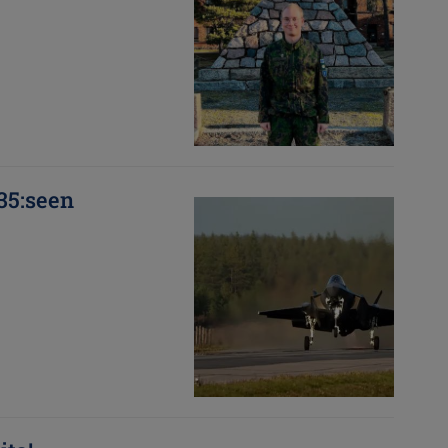
35:seen
Kuva