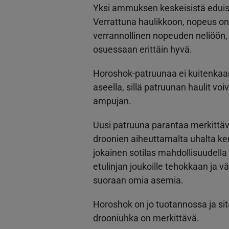
Yksi ammuksen keskeisistä eduist
Verrattuna haulikkoon, nopeus on
verrannollinen nopeuden neliöön,
osuessaan erittäin hyvä.
Horoshok-patruunaa ei kuitenkaa
aseella, sillä patruunan haulit vo
ampujan.
Uusi patruuna parantaa merkittäv
droonien aiheuttamalta uhalta ke
jokainen sotilas mahdollisuudell
etulinjan joukoille tehokkaan ja v
suoraan omia asemia.
Horoshok on jo tuotannossa ja sitä 
drooniuhka on merkittävä.