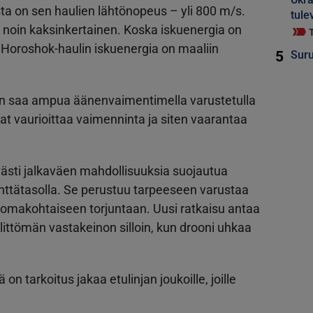
a on sen haulien lähtönopeus – yli 800 m/s.
tule
 noin kaksinkertainen. Koska iskuenergia on
 Horoshok-haulin iskuenergia on maaliin
5
Suru
n saa ampua äänenvaimentimella varustetulla
ivat vaurioittaa vaimenninta ja siten vaarantaa
ästi jalkaväen mahdollisuuksia suojautua
nttätasolla. Se perustuu tarpeeseen varustaa
a omakohtaiseen torjuntaan. Uusi ratkaisu antaa
älittömän vastakeinon silloin, kun drooni uhkaa
on tarkoitus jakaa etulinjan joukoille, joille