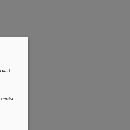
a saat
osivuston