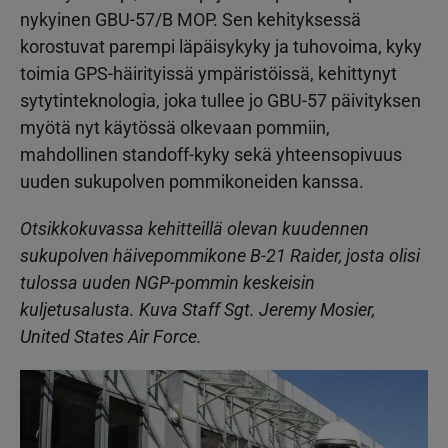
nykyinen GBU-57/B MOP. Sen kehityksessä
korostuvat parempi läpäisykyky ja tuhovoima, kyky
toimia GPS-häirityissä ympäristöissä, kehittynyt
sytytinteknologia, joka tullee jo GBU-57 päivityksen
myötä nyt käytössä olkevaan pommiin,
mahdollinen standoff-kyky sekä yhteensopivuus
uuden sukupolven pommikoneiden kanssa.
Otsikkokuvassa kehitteillä olevan kuudennen
sukupolven häivepommikone B-21 Raider, josta olisi
tulossa uuden NGP-pommin keskeisin
kuljetusalusta. Kuva Staff Sgt. Jeremy Mosier,
United States Air Force.
Kuva