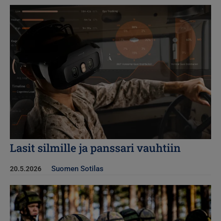
Kuva
Lasit silmille ja panssari vauhtiin
Suomen Sotilas
20.5.2026
Kuva