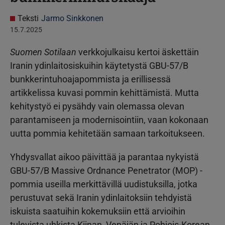
Teksti
Jarmo Sinkkonen
15.7.2025
Suomen Sotilaan
verkkojulkaisu kertoi äskettäin
Iranin ydinlaitosiskuihin käytetystä GBU-57/B
bunkkerintuhoajapommista ja erillisessä
artikkelissa kuvasi pommin kehittämistä. Mutta
kehitystyö ei pysähdy vain olemassa olevan
parantamiseen ja modernisointiin, vaan kokonaan
uutta pommia kehitetään samaan tarkoitukseen.
Yhdysvallat aikoo päivittää ja parantaa nykyistä
GBU-57/B Massive Ordnance Penetrator (MOP) -
pommia useilla merkittävillä uudistuksilla, jotka
perustuvat sekä Iranin ydinlaitoksiin tehdyistä
iskuista saatuihin kokemuksiin että arvioihin
tulevista uhkista Kiinan, Venäjän ja Pohjois-Korean