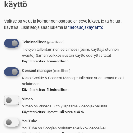
käyttö
Valitse palvelut ja kolmannen osapuolen sovellukset, joita haluat
käyttää.
Lisätietoja saat lukemalla
tietosuojakäytäntö
.
Toiminnallinen
(pakollinen)
Tietojen tallentaminen selaimeesi (esim. käyttäjäistunnon
eväste) (tämän verkkosivuston käyttö edellyttää tätä).
Vihulaisten vahtija
Käyttötarkoitus
:
Toiminnallinen
Consent manager
(pakollinen)
Reijo Ruokanen
21.5.2026
Klaro! Cookie & Consent Manager tallentaa suostumustietosi
selaimeen.
Kuva
Käyttötarkoitus
:
Toiminnallinen
Vimeo
Vimeo on Vimeo LLC:n ylläpitämä videonjakoalusta
Käyttötarkoitus
:
Upotettu ulkoinen sisältö
YouTube
YouTube on Googlen omistama verkkovideopalvelu.