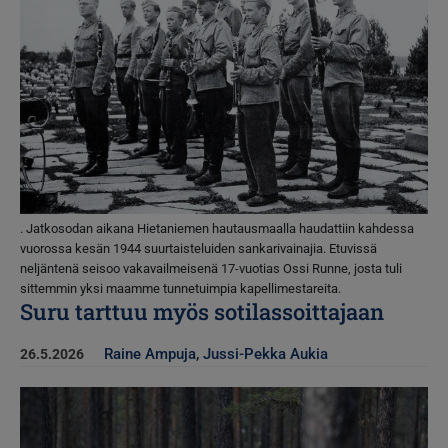
. Jatkosodan aikana Hietaniemen hautausmaalla haudattiin kahdessa
vuorossa kesän 1944 suurtaisteluiden sankarivainajia. Etuvissä
neljäntenä seisoo vakavailmeisenä 17-vuotias Ossi Runne, josta tuli
sittemmin yksi maamme tunnetuimpia kapellimestareita.
Suru tarttuu myös sotilassoittajaan
Raine Ampuja
,
Jussi-Pekka Aukia
26.5.2026
Kuva