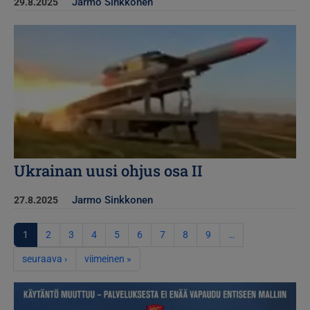
Jarmo Sinkkonen
29.8.2025
Kuva
Ukrainan uusi ohjus osa II
Jarmo Sinkkonen
27.8.2025
Sivutus
1
2
3
4
5
6
7
8
9
…
Seuraava sivu
Viimeinen sivu
seuraava ›
viimeinen »