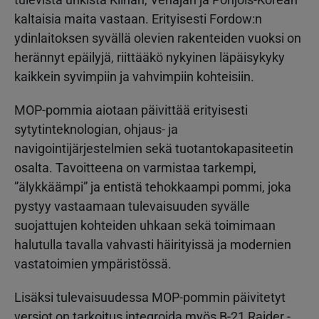
kaltaisia maita vastaan. Erityisesti Fordow:n
ydinlaitoksen syvällä olevien rakenteiden vuoksi on
herännyt epäilyjä, riittääkö nykyinen läpäisykyky
kaikkein syvimpiin ja vahvimpiin kohteisiin.
MOP-pommia aiotaan päivittää erityisesti
sytytinteknologian, ohjaus- ja
navigointijärjestelmien sekä tuotantokapasiteetin
osalta. Tavoitteena on varmistaa tarkempi,
”älykkäämpi” ja entistä tehokkaampi pommi, joka
pystyy vastaamaan tulevaisuuden syvälle
suojattujen kohteiden uhkaan sekä toimimaan
halutulla tavalla vahvasti häirityissä ja modernien
vastatoimien ympäristössä.
Lisäksi tulevaisuudessa MOP-pommin päivitetyt
versiot on tarkoitus integroida myös B-21 Raider -