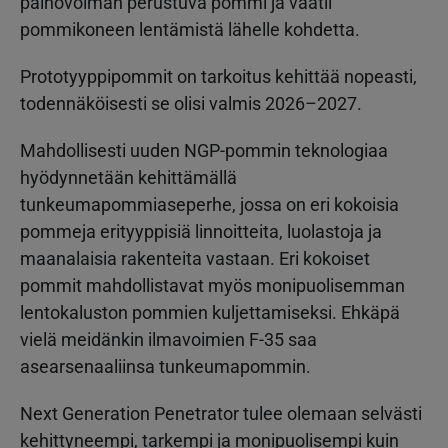
painovoiman perustuva pommi ja vaatii
pommikoneen lentämistä lähelle kohdetta.
Prototyyppipommit on tarkoitus kehittää nopeasti,
todennäköisesti se olisi valmis 2026–2027.
Mahdollisesti uuden NGP-pommin teknologiaa
hyödynnetään kehittämällä
tunkeumapommiaseperhe, jossa on eri kokoisia
pommeja erityyppisiä linnoitteita, luolastoja ja
maanalaisia rakenteita vastaan. Eri kokoiset
pommit mahdollistavat myös monipuolisemman
lentokaluston pommien kuljettamiseksi. Ehkäpä
vielä meidänkin ilmavoimien F-35 saa
asearsenaaliinsa tunkeumapommin.
Next Generation Penetrator tulee olemaan selvästi
kehittyneempi, tarkempi ja monipuolisempi kuin