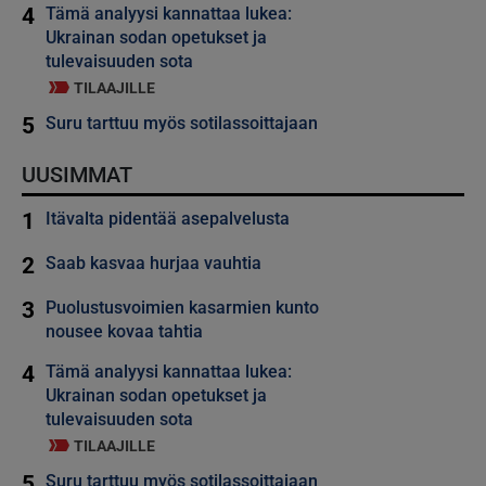
4
Tämä analyysi kannattaa lukea:
Ukrainan sodan opetukset ja
tulevaisuuden sota
TILAAJILLE
5
Suru tarttuu myös sotilassoittajaan
UUSIMMAT
1
Itävalta pidentää asepalvelusta
2
Saab kasvaa hurjaa vauhtia
3
Puolustusvoimien kasarmien kunto
nousee kovaa tahtia
4
Tämä analyysi kannattaa lukea:
Ukrainan sodan opetukset ja
tulevaisuuden sota
TILAAJILLE
5
Suru tarttuu myös sotilassoittajaan