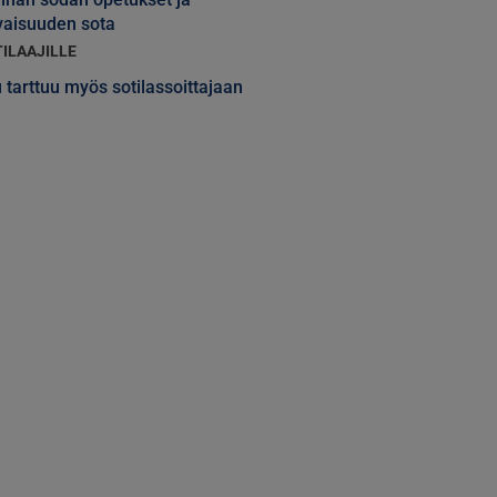
vaisuuden sota
TILAAJILLE
 tarttuu myös sotilassoittajaan