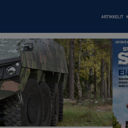
Main nav
ARTIKKELIT