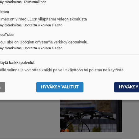
äyttötarkoitus
:
Toiminnallinen
Vimeo
imeo on Vimeo LLC:n ylläpitämä videonjakoalusta
äyttötarkoitus
:
Upotettu ulkoinen sisältö
YouTube
ouTube on Googlen omistama verkkovideopalvelu.
äyttötarkoitus
:
Upotettu ulkoinen sisältö
äytä kaikki palvelut
 lukea: Ukrainan
Kuva
ällä valinnalla voit ottaa kaikki palvelut käyttöön tai poistaa ne käytöstä.
aisuuden sota
Ä
HYVÄKSY VALITUT
HYVÄKSY 
järvi