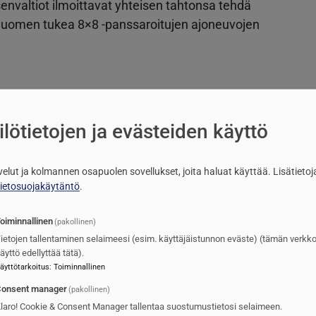
envaltiot ilmoittavat yhteisen tahtonsa tehdä
a Suomen tukea 8×8 -panssaroitujen ajoneuvojen
elusta
Kuva
lötietojen ja evästeiden käyttö
lvelut ja kolmannen osapuolen sovellukset, joita haluat käyttää.
Lisätietoj
tietosuojakäytäntö
.
oiminnallinen
(pakollinen)
ietojen tallentaminen selaimeesi (esim. käyttäjäistunnon eväste) (tämän verkk
äyttö edellyttää tätä).
äyttötarkoitus
:
Toiminnallinen
onsent manager
(pakollinen)
mien kunto
Kuva
laro! Cookie & Consent Manager tallentaa suostumustietosi selaimeen.