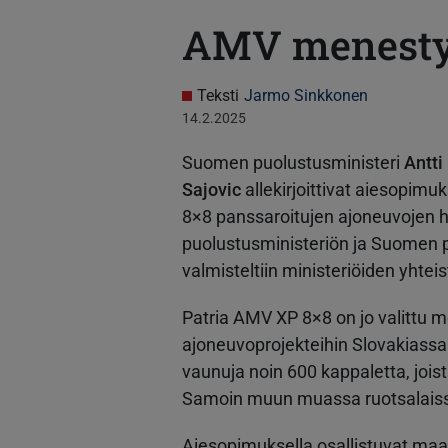
AMV menest
Teksti
Jarmo Sinkkonen
14.2.2025
Suomen puolustusministeri
Antt
Sajovic
allekirjoittivat aiesopim
8×8 panssaroitujen ajoneuvojen h
puolustusministeriön ja Suomen 
valmisteltiin ministeriöiden yhtei
Patria AMV XP 8×8 on jo valittu 
ajoneuvoprojekteihin Slovakiassa
vaunuja noin 600 kappaletta, joist
Samoin muun muassa ruotsalaisso
Aiesopimuksella osallistuvat maa