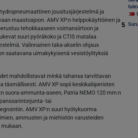
tule
hydropneumaattinen jousitusjärjestelmä ja
peaan maastoajoon. AMV XP:n helppokäyttöinen ja
5
Suru
 perustuu tehokkaaseen voimansiirtoon ja
tukevat suuri pyöräkoko ja CTIS matalaa
jestelmä. Valinnainen taka-akselin ohjaus
on saatavana uimakykyisenä vesistöylityksiä
det mahdollistavat minkä tahansa tarvittavan
a täsmällisesti. AMV XP sopii keskikaliiperisten
:n suora-ammunta-aseen, Patria NEMO 120 mm:n
panssarintorjunta- tai
tegrointiin. AMV XP:n suuri hyötykuorma
elmien, ammusten ja miehistön varusteiden
n mukaan.