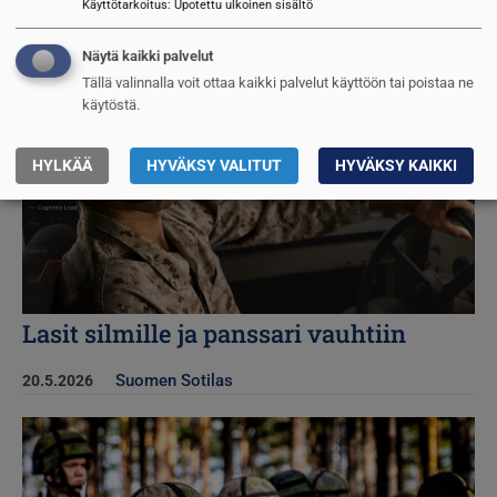
Käyttötarkoitus
:
Upotettu ulkoinen sisältö
Kuva
Näytä kaikki palvelut
Tällä valinnalla voit ottaa kaikki palvelut käyttöön tai poistaa ne
käytöstä.
HYLKÄÄ
HYVÄKSY VALITUT
HYVÄKSY KAIKKI
Lasit silmille ja panssari vauhtiin
Suomen Sotilas
20.5.2026
Kuva