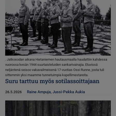
. Jatkosodan aikana Hietaniemen hautausmaalla haudattiin kahdessa
vuorossa kesän 1944 suurtaisteluiden sankarivainajia. Etuvissä
neljäntenä seisoo vakavailmeisenä 17-vuotias Ossi Runne, josta tuli
sittemmin yksi maamme tunnetuimpia kapellimestareita.
Suru tarttuu myös sotilassoittajaan
Raine Ampuja
,
Jussi-Pekka Aukia
26.5.2026
Kuva