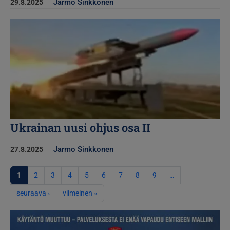
Jarmo Sinkkonen
29.8.2025
Kuva
Ukrainan uusi ohjus osa II
Jarmo Sinkkonen
27.8.2025
Sivutus
1
2
3
4
5
6
7
8
9
…
Seuraava sivu
Viimeinen sivu
seuraava ›
viimeinen »