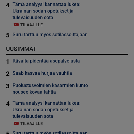
4
Tämä analyysi kannattaa lukea:
Ukrainan sodan opetukset ja
tulevaisuuden sota
TILAAJILLE
5
Suru tarttuu myös sotilassoittajaan
UUSIMMAT
1
Itävalta pidentää asepalvelusta
2
Saab kasvaa hurjaa vauhtia
3
Puolustusvoimien kasarmien kunto
nousee kovaa tahtia
4
Tämä analyysi kannattaa lukea:
Ukrainan sodan opetukset ja
tulevaisuuden sota
TILAAJILLE
5
Suru tarttuu myös sotilassoittajaan