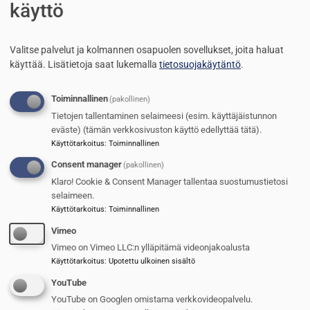
käyttö
Valitse palvelut ja kolmannen osapuolen sovellukset, joita haluat
käyttää.
Lisätietoja saat lukemalla
tietosuojakäytäntö
.
Toiminnallinen
(pakollinen)
Tietojen tallentaminen selaimeesi (esim. käyttäjäistunnon
eväste) (tämän verkkosivuston käyttö edellyttää tätä).
Käyttötarkoitus
:
Toiminnallinen
Consent manager
(pakollinen)
Klaro! Cookie & Consent Manager tallentaa suostumustietosi
selaimeen.
Käyttötarkoitus
:
Toiminnallinen
Vimeo
Vimeo on Vimeo LLC:n ylläpitämä videonjakoalusta
Droonien vihollinen
Käyttötarkoitus
:
Upotettu ulkoinen sisältö
YouTube
Reijo Ruokanen
21.5.2026
YouTube on Googlen omistama verkkovideopalvelu.