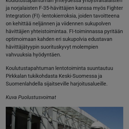
koulutustapahtuman yhteydessä yhdysvaltalaisten
ja norjalaisten F-35-hävittäjien kanssa myös Fighter
Integration (FI) -lentokierroksia, joiden tavoitteena
on kehittää neljännen ja viidennen sukupolven
hävittäjien yhteistoimintaa. FI-toiminnassa pyritään
optimoimaan kahden eri sukupolvia edustavan
hävittäjätyypin suorituskyvyt molempien
vahvuuksia hyödyntäen.
Koulutustapahtuman lentotoiminta suuntautuu
Pirkkalan tukikohdasta Keski-Suomessa ja
Suomenlahdella sijaitseville harjoitusalueille.
Kuva Puolustusvoimat
Kuva