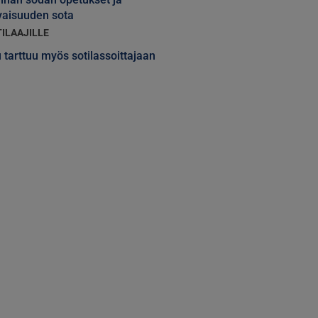
vaisuuden sota
TILAAJILLE
 tarttuu myös sotilassoittajaan