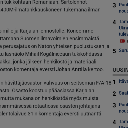
n tukikohtaan Romaniaan. Siirtolennot
3
Puol
n A400M-ilmatankkauskoneen tukemana ilman
nous
4
Tämä
Ukra
imille ja Karjalan lennostolle. Koneemme
tule
orittamaan Suomen ilmavoimien ensimmäistä
a perusajatus on Naton yhteisen puolustuksen ja
5
Suru
ttu läsnäolo Mihail Kogălniceaun tukikohdassa
kka, jonka jälkeen henkilöstö ja materiaali
noston komentaja eversti
Johan Anttila
kertoo.
UUSI
1
Itäv
n hävittäjäosaston vahvuus on seitsemän F/A-18
tilasta. Osasto koostuu pääasiassa Karjalan
2
Saab
, mutta mukana on henkilöstöä myös muista
3
Puol
Ensimmäisessä rotaatiossa osaston johtajana
nous
jälentolaivue 31:n komentaja everstiluutnantti
4
Tämä
Ukra