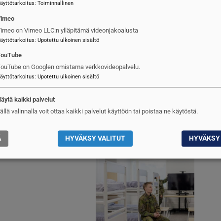
äyttötarkoitus
:
Toiminnallinen
Vimeo
elusta
Kuva
imeo on Vimeo LLC:n ylläpitämä videonjakoalusta
äyttötarkoitus
:
Upotettu ulkoinen sisältö
YouTube
ouTube on Googlen omistama verkkovideopalvelu.
äyttötarkoitus
:
Upotettu ulkoinen sisältö
äytä kaikki palvelut
ällä valinnalla voit ottaa kaikki palvelut käyttöön tai poistaa ne käytöstä.
Ä
HYVÄKSY VALITUT
HYVÄKSY 
mien kunto
Kuva