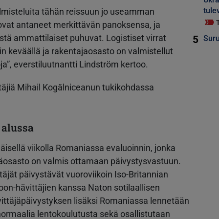
tule
almisteluita tähän reissuun jo useamman
 ovat antaneet merkittävän panoksensa, ja
istä ammattilaiset puhuvat. Logistiset virrat
5
Suru
n keväällä ja rakentajaosasto on valmistellut
ja”, everstiluutnantti Lindström kertoo.
täjiä Mihail Kogălniceanun tukikohdassa
 alussa
sellä viikolla Romaniassa evaluoinnin, jonka
jäosasto on valmis ottamaan päivystysvastuun.
äjät päivystävät vuoroviikoin Iso-Britannian
on-hävittäjien kanssa Naton sotilaallisen
ttäjäpäivystyksen lisäksi Romaniassa lennetään
 normaalia lentokoulutusta sekä osallistutaan