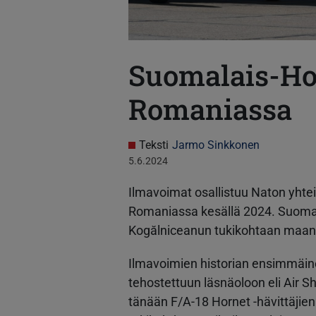
Suomalais-Hor
Romaniassa
Teksti
Jarmo Sinkkonen
5.6.2024
Ilmavoimat osallistuu Naton yhte
Romaniassa kesällä 2024. Suomala
Kogălniceanun tukikohtaan maan
Ilmavoimien historian ensimmäin
tehostettuun läsnäoloon eli Air S
tänään F/A-18 Hornet -hävittäjien 