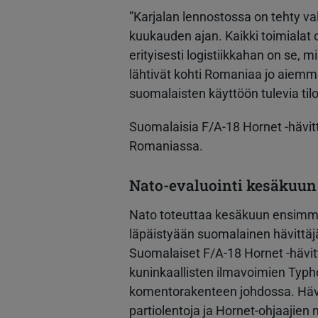
”Karjalan lennostossa on tehty v
kuukauden ajan. Kaikki toimialat
erityisesti logistiikkahan on se, m
lähtivät kohti Romaniaa jo aiemmi
suomalaisten käyttöön tulevia tilo
Suomalaisia F/A-18 Hornet -hävit
Romaniassa.
Nato-evaluointi kesäkuun
Nato toteuttaa kesäkuun ensimmäi
läpäistyään suomalainen hävittä
Suomalaiset F/A-18 Hornet -hävitt
kuninkaallisten ilmavoimien Typho
komentorakenteen johdossa. Hävi
partiolentoja ja Hornet-ohjaajien