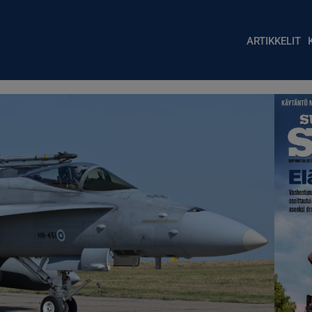
Main nav
ARTIKKELIT