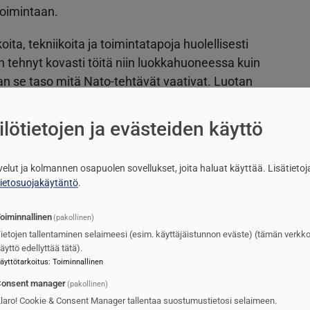
toimintaan.
ita, tekniikoita ja toimintatapoja huolellisesti
 tehnyt kovasti töitä niin luokkahuoneessa kuin
an se taso mitä Nato-tehtävät vaativat. Luotan
 meidän kykenevän tuottamaan suorituskykyistä
Lindström toteaa.
lötietojen ja evästeiden käyttö
ensimmäinen varsinainen ”Nato deployment”,
eisen puolustuksen rauhan ajan tehtäviin kauas
lvelut ja kolmannen osapuolen sovellukset, joita haluat käyttää.
Lisätietoj
tietosuojakäytäntö
.
allisten ilmavoimien tuki on ollut
kasta. Osallistumalla Air Shielding -toimintaan
oiminnallinen
(pakollinen)
nssa Romanian ja Bulgarian ilmapuolustusta ja
ietojen tallentaminen selaimeesi (esim. käyttäjäistunnon eväste) (tämän verkk
 Naton perusajatus, yksi kaikkien ja kaikki yhden
äyttö edellyttää tätä).
äyttötarkoitus
:
Toiminnallinen
onsent manager
(pakollinen)
kuva Romaniasta
laro! Cookie & Consent Manager tallentaa suostumustietosi selaimeen.