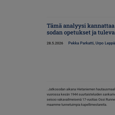
Tämä analyysi kannattaa
sodan opetukset ja tulev
Pekka Parkatti
,
Urpo Leppä
28.5.2026
. Jatkosodan aikana Hietaniemen hautausmaal
vuorossa kesän 1944 suurtaisteluiden sankariv
seisoo vakavailmeisenä 17-vuotias Ossi Runne, 
maamme tunnetuimpia kapellimestareita.