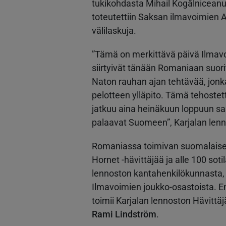
tukikohdasta Mihail Kogălniceanu
toteutettiin Saksan ilmavoimie
välilaskuja.
”Tämä on merkittävä päivä Ilmavo
siirtyivät tänään Romaniaan su
Naton rauhan ajan tehtävää, jonk
pelotteen ylläpito. Tämä tehoste
jatkuu aina heinäkuun loppuun saa
palaavat Suomeen”, Karjalan len
Romaniassa toimivan suomalaise
Hornet -hävittäjää ja alle 100 so
lennoston kantahenkilökunnasta
Ilmavoimien joukko-osastoista. 
toimii Karjalan lennoston Hävittä
Rami Lindström
.