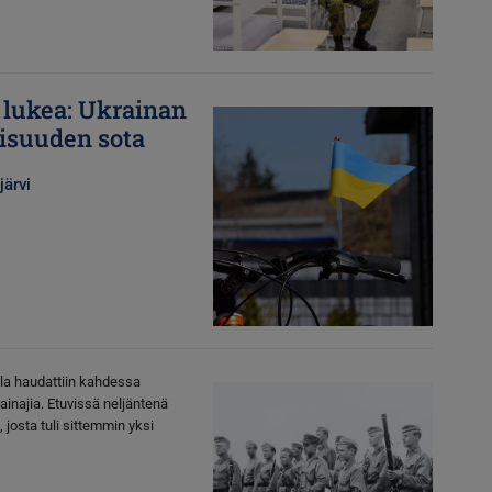
 lukea: Ukrainan
Kuva
aisuuden sota
järvi
Kuva
la haudattiin kahdessa
ainajia. Etuvissä neljäntenä
josta tuli sittemmin yksi