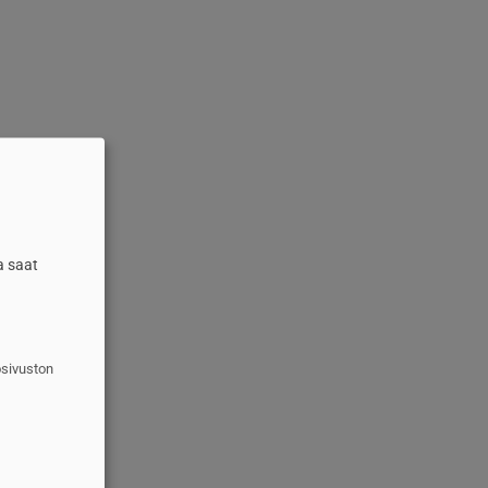
a saat
osivuston