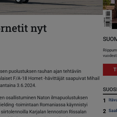
netit nyt
SUOM
Riippum
vuodest
T
isen puolustuksen rauhan ajan tehtäviin
iset F/A-18 Hornet -hävittäjät saapuivat Mihail
antaina 3.6.2024.
SUOS
en osallistuminen Naton ilmapuolustuksen
1
Itäv
hielding -toimintaan Romaniassa käynnistyi
2
Saab
siirtolennoilla Karjalan lennoston Rissalan