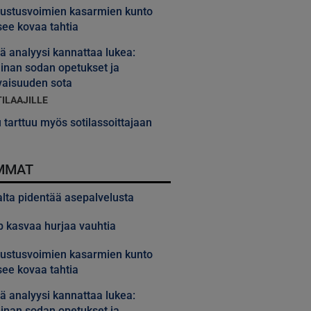
ustusvoimien kasarmien kunto
ee kovaa tahtia
 analyysi kannattaa lukea:
inan sodan opetukset ja
vaisuuden sota
TILAAJILLE
 tarttuu myös sotilassoittajaan
MMAT
alta pidentää asepalvelusta
 kasvaa hurjaa vauhtia
ustusvoimien kasarmien kunto
ee kovaa tahtia
 analyysi kannattaa lukea:
inan sodan opetukset ja