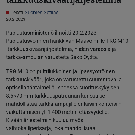
Teksti
Suomen Sotilas
20.2.2023
Puolustusministeriö ilmoitti 20.2.2023
Puolustusvoimien hankkivan Maavoimille TRG M10
-tarkkuuskiväärijärjestelmiä, niiden varaosia ja
tarkka-ampujan varusteita Sako Oy:ltä.
TRG M10 on pulttilukkoinen ja lipassyöttöinen
tarkkuuskivääri, joka on varustettu suurentavalla
optisella tähtäimellä. Yhdessä suorituskykyisen
8,6×70 mm tarkkuuspatruunan kanssa se
mahdollistaa tarkka-ampujille erilaisiin kohteisiin
vaikuttamisen yli 1 400 metrin etäisyydelle.
Kiväärijärjestelmiin kuuluu myös
vaihtokaliiperisarja, joka mahdollistaa