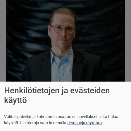
Henkilötietojen ja evästeiden
käyttö
Valitse palvelut ja kolmannen osapuolen sovellukset, joita haluat
käyttää.
Lisätietoja saat lukemalla
tietosuojakäytäntö
.