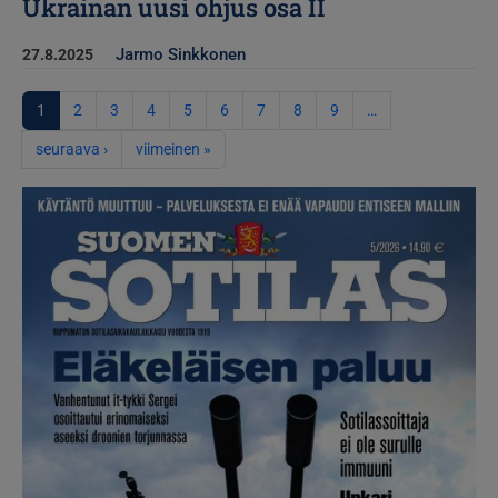
Ukrainan uusi ohjus osa II
Jarmo Sinkkonen
27.8.2025
Sivutus
1
2
3
4
5
6
7
8
9
…
Seuraava sivu
Viimeinen sivu
seuraava ›
viimeinen »