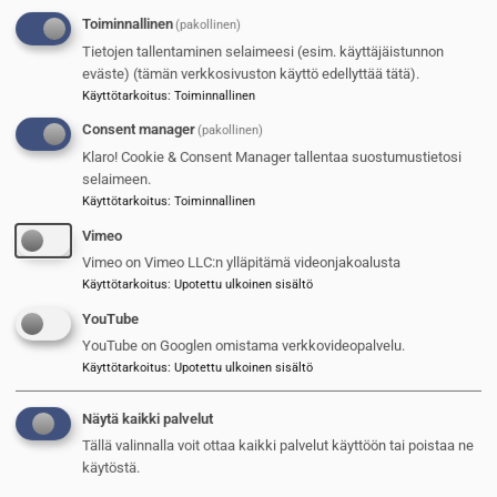
Toiminnallinen
(pakollinen)
Tietojen tallentaminen selaimeesi (esim. käyttäjäistunnon
eväste) (tämän verkkosivuston käyttö edellyttää tätä).
Käyttötarkoitus
:
Toiminnallinen
Consent manager
(pakollinen)
Droonien vihollinen
Klaro! Cookie & Consent Manager tallentaa suostumustietosi
selaimeen.
Reijo Ruokanen
Käyttötarkoitus
:
Toiminnallinen
21.5.2026
Vimeo
Kuva
Vimeo on Vimeo LLC:n ylläpitämä videonjakoalusta
Käyttötarkoitus
:
Upotettu ulkoinen sisältö
YouTube
YouTube on Googlen omistama verkkovideopalvelu.
Käyttötarkoitus
:
Upotettu ulkoinen sisältö
Näytä kaikki palvelut
Tällä valinnalla voit ottaa kaikki palvelut käyttöön tai poistaa ne
käytöstä.