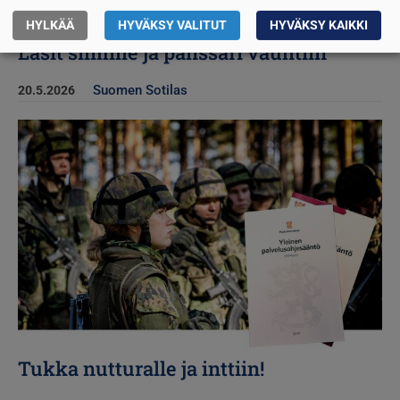
HYLKÄÄ
HYVÄKSY VALITUT
HYVÄKSY KAIKKI
Lasit silmille ja panssari vauhtiin
Suomen Sotilas
20.5.2026
Kuva
Tukka nutturalle ja inttiin!