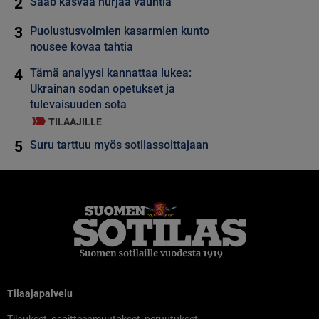
2
Saab kasvaa hurjaa vauhtia
3
Puolustusvoimien kasarmien kunto
nousee kovaa tahtia
4
Tämä analyysi kannattaa lukea:
Ukrainan sodan opetukset ja
tulevaisuuden sota
TILAAJILLE
5
Suru tarttuu myös sotilassoittajaan
Tilaajapalvelu