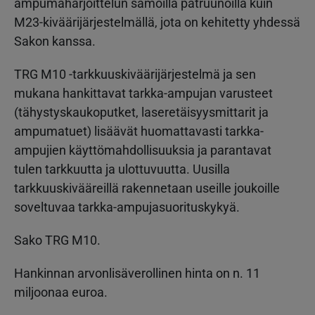
ampumaharjoittelun samoilla patruunoilla kuin
M23-kiväärijärjestelmällä, jota on kehitetty yhdessä
Sakon kanssa.
TRG M10 -tarkkuuskiväärijärjestelmä ja sen
mukana hankittavat tarkka-ampujan varusteet
(tähystyskaukoputket, laseretäisyysmittarit ja
ampumatuet) lisäävät huomattavasti tarkka-
ampujien käyttömahdollisuuksia ja parantavat
tulen tarkkuutta ja ulottuvuutta. Uusilla
tarkkuuskivääreillä rakennetaan useille joukoille
soveltuvaa tarkka-ampujasuorituskykyä.
Sako TRG M10.
Hankinnan arvonlisäverollinen hinta on n. 11
miljoonaa euroa.