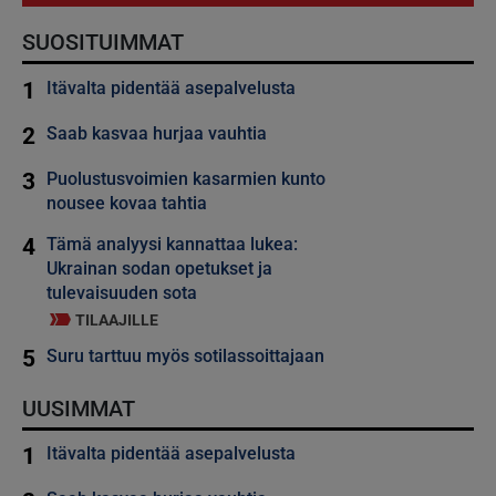
SUOSITUIMMAT
1
Itävalta pidentää asepalvelusta
2
Saab kasvaa hurjaa vauhtia
3
Puolustusvoimien kasarmien kunto
nousee kovaa tahtia
4
Tämä analyysi kannattaa lukea:
Ukrainan sodan opetukset ja
tulevaisuuden sota
TILAAJILLE
5
Suru tarttuu myös sotilassoittajaan
UUSIMMAT
1
Itävalta pidentää asepalvelusta