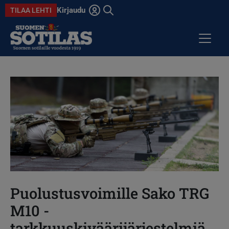
Hyppää pääsisältöön
Kirjaudu
TILAA LEHTI
Avaa haku
ARTIKKELIT
KOLUMNIT
ANSIOMITALI
DIGILEHDET
Puolustusvoimille Sako TRG
M10 -
tarkkuuskiväärijärjestelmiä