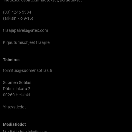
Tilaukset, osoitteenmuutokset, peruutukset
(03) 4246 5334
(arkisin klo 9-16)
tilaajapalvelu@atex.com
Kirjautumisohjeet tilaajille
Toimitus
toimitus@suomensotilas.fi
Suomen Sotilas
Döbelninkatu 2
00260 Helsinki
Yhteystiedot
Mediatiedot
Mediatiedot / Media card