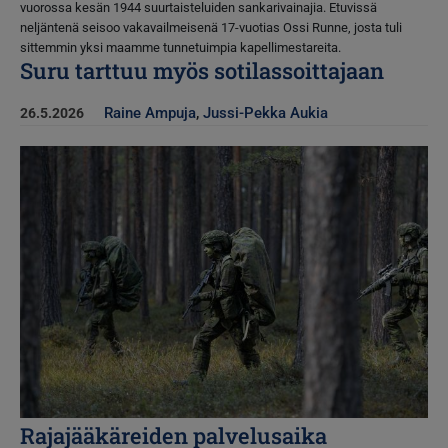
vuorossa kesän 1944 suurtaisteluiden sankarivainajia. Etuvissä
neljäntenä seisoo vakavailmeisenä 17-vuotias Ossi Runne, josta tuli
sittemmin yksi maamme tunnetuimpia kapellimestareita.
Suru tarttuu myös sotilassoittajaan
Raine Ampuja
,
Jussi-Pekka Aukia
26.5.2026
Kuva
Rajajääkäreiden palvelusaika