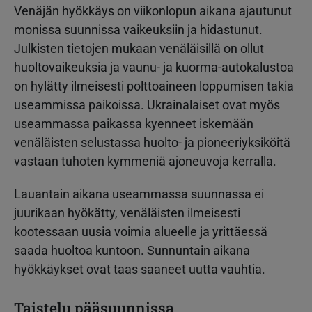
Venäjän hyökkäys on viikonlopun aikana ajautunut
monissa suunnissa vaikeuksiin ja hidastunut.
Julkisten tietojen mukaan venäläisillä on ollut
huoltovaikeuksia ja vaunu- ja kuorma-autokalustoa
on hylätty ilmeisesti polttoaineen loppumisen takia
useammissa paikoissa. Ukrainalaiset ovat myös
useammassa paikassa kyenneet iskemään
venäläisten selustassa huolto- ja pioneeriyksiköitä
vastaan tuhoten kymmeniä ajoneuvoja kerralla.
Lauantain aikana useammassa suunnassa ei
juurikaan hyökätty, venäläisten ilmeisesti
kootessaan uusia voimia alueelle ja yrittäessä
saada huoltoa kuntoon. Sunnuntain aikana
hyökkäykset ovat taas saaneet uutta vauhtia.
Taistelu pääsuunnissa