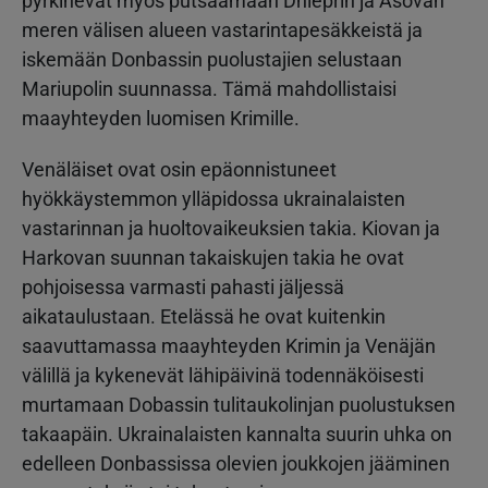
pyrkinevät myös putsaamaan Dnieprin ja Asovan
meren välisen alueen vastarintapesäkkeistä ja
iskemään Donbassin puolustajien selustaan
Mariupolin suunnassa. Tämä mahdollistaisi
maayhteyden luomisen Krimille.
Venäläiset ovat osin epäonnistuneet
hyökkäystemmon ylläpidossa ukrainalaisten
vastarinnan ja huoltovaikeuksien takia. Kiovan ja
Harkovan suunnan takaiskujen takia he ovat
pohjoisessa varmasti pahasti jäljessä
aikataulustaan. Etelässä he ovat kuitenkin
saavuttamassa maayhteyden Krimin ja Venäjän
välillä ja kykenevät lähipäivinä todennäköisesti
murtamaan Dobassin tulitaukolinjan puolustuksen
takaapäin. Ukrainalaisten kannalta suurin uhka on
edelleen Donbassissa olevien joukkojen jääminen