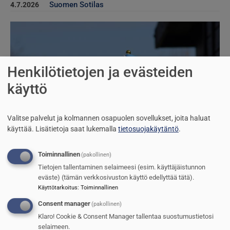
Suomen Sotilas
4.7.2026
Kuva
Henkilötietojen ja evästeiden
käyttö
Valitse palvelut ja kolmannen osapuolen sovellukset, joita haluat
käyttää.
Lisätietoja saat lukemalla
tietosuojakäytäntö
.
Toiminnallinen
(pakollinen)
Tietojen tallentaminen selaimeesi (esim. käyttäjäistunnon
eväste) (tämän verkkosivuston käyttö edellyttää tätä).
Käyttötarkoitus
:
Toiminnallinen
Consent manager
(pakollinen)
Klaro! Cookie & Consent Manager tallentaa suostumustietosi
selaimeen.