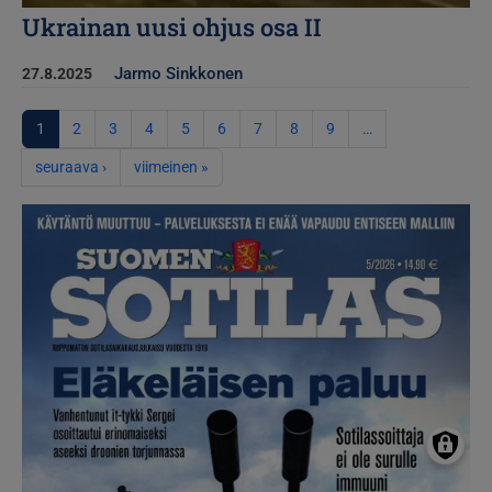
Ukrainan uusi ohjus osa II
Jarmo Sinkkonen
27.8.2025
Sivutus
1
2
3
4
5
6
7
8
9
…
Seuraava sivu
Viimeinen sivu
seuraava ›
viimeinen »