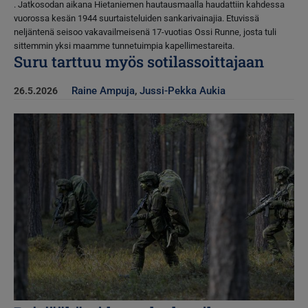
. Jatkosodan aikana Hietaniemen hautausmaalla haudattiin kahdessa
vuorossa kesän 1944 suurtaisteluiden sankarivainajia. Etuvissä
neljäntenä seisoo vakavailmeisenä 17-vuotias Ossi Runne, josta tuli
sittemmin yksi maamme tunnetuimpia kapellimestareita.
Suru tarttuu myös sotilassoittajaan
Raine Ampuja
,
Jussi-Pekka Aukia
26.5.2026
Kuva