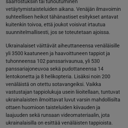
saarrostuksiin tai tuhoutuminen
vetäytymistaisteluiden aikana. Venäjän ilmavoimin
suhteellisen heikot tähänastiset esitykset antavat
kuitenkin toivoa, että joukot voisivat irtautua
suunnitelmallisesti, jos se toteutetaan ajoissa.
Ukrainalaiset väittävät aiheuttaneensa venäläisille
yli 3500 kaatuneen ja haavoittuneen tappiot ja
tuhonneensa 102 panssarivaunua, yli 530
panssariajoneuvoa sekä pudottaneensa 14
lentokonetta ja 8 helikopteria. Lisäksi noin 200
venäläistä on otettu sotavangeiksi. Vaikka
vastustajan tappiolukuja usein liioitellaan, tuntuvat
ukrainalaisten ilmoittavat luvut varsin mahdollisilta
ottaen huomioon taisteluiden kiivauden ja
laajuuden sekä runsaan videomateriaalin, jota
ukrainalaisilla on esittää venäläisten tappioista.