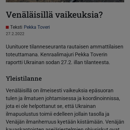
Venäläisillä vaikeuksia?
Teksti
Pekka Toveri
27.2.2022
Uunituore tilanneseuranta rautaisen ammattilaisen
toteuttamana. Kenraalimajuri Pekka Toverin
raportti Ukrainan sodan 27.2. illan tilanteesta.
Yleistilanne
Venäläisillä on ilmeisesti vaikeuksia epäsuoran
tulen ja ilmatuen johtamisessa ja koordinoinnissa,
jota ei ole helpottanut se, että Ukrainan
ilmapuolustus toimii edelleen jollain tasolla ja
Venäjän ilmanherruus kyetään kiistämään. Venäjän
kauaskantoisten asejärjestelmien ohjusiskut ovat