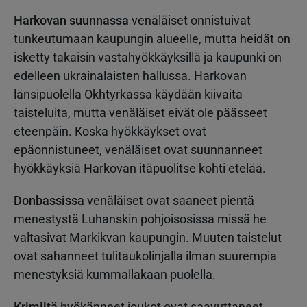
Harkovan suunnassa
venäläiset onnistuivat
tunkeutumaan kaupungin alueelle, mutta heidät on
isketty takaisin vastahyökkäyksillä ja kaupunki on
edelleen ukrainalaisten hallussa. Harkovan
länsipuolella Okhtyrkassa käydään kiivaita
taisteluita, mutta venäläiset eivät ole päässeet
eteenpäin. Koska hyökkäykset ovat
epäonnistuneet, venäläiset ovat suunnanneet
hyökkäyksiä Harkovan itäpuolitse kohti etelää.
Donbassissa
venäläiset ovat saaneet pientä
menestystä Luhanskin pohjoisosissa missä he
valtasivat Markikvan kaupungin. Muuten taistelut
ovat sahanneet tulitaukolinjalla ilman suurempia
menestyksiä kummallakaan puolella.
Krimiltä
hyökänneet joukot ovat saavuttaneet