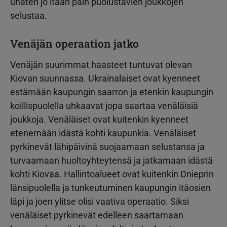
uhaten jo itään päin puolustavien joukkojen
selustaa.
Venäjän operaation jatko
Venäjän suurimmat haasteet tuntuvat olevan
Kiovan suunnassa. Ukrainalaiset ovat kyenneet
estämään kaupungin saarron ja etenkin kaupungin
koillispuolella uhkaavat jopa saartaa venäläisiä
joukkoja. Venäläiset ovat kuitenkin kyenneet
etenemään idästä kohti kaupunkia. Venäläiset
pyrkinevät lähipäivinä suojaamaan selustansa ja
turvaamaan huoltoyhteytensä ja jatkamaan idästä
kohti Kiovaa. Hallintoalueet ovat kuitenkin Dnieprin
länsipuolella ja tunkeutuminen kaupungin itäosien
läpi ja joen ylitse olisi vaativa operaatio. Siksi
venäläiset pyrkinevät edelleen saartamaan