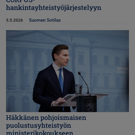
hankintayhteistyöjärjestelyyn
Suomen Sotilas
5.5.2026
Kuva
Häkkänen pohjoismaisen
puolustusyhteistyön
ministerikokoukseen