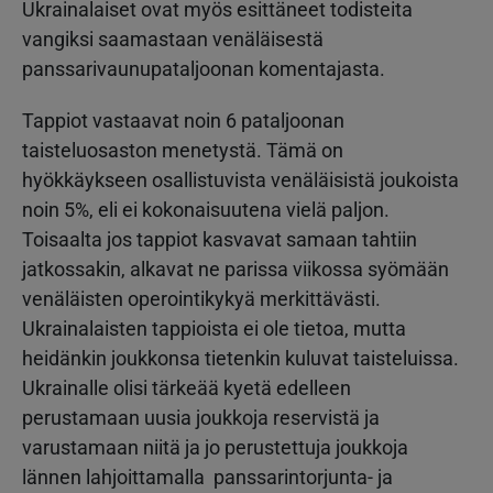
Ukrainalaiset ovat myös esittäneet todisteita
vangiksi saamastaan venäläisestä
panssarivaunupataljoonan komentajasta.
Tappiot vastaavat noin 6 pataljoonan
taisteluosaston menetystä. Tämä on
hyökkäykseen osallistuvista venäläisistä joukoista
noin 5%, eli ei kokonaisuutena vielä paljon.
Toisaalta jos tappiot kasvavat samaan tahtiin
jatkossakin, alkavat ne parissa viikossa syömään
venäläisten operointikykyä merkittävästi.
Ukrainalaisten tappioista ei ole tietoa, mutta
heidänkin joukkonsa tietenkin kuluvat taisteluissa.
Ukrainalle olisi tärkeää kyetä edelleen
perustamaan uusia joukkoja reservistä ja
varustamaan niitä ja jo perustettuja joukkoja
lännen lahjoittamalla panssarintorjunta- ja