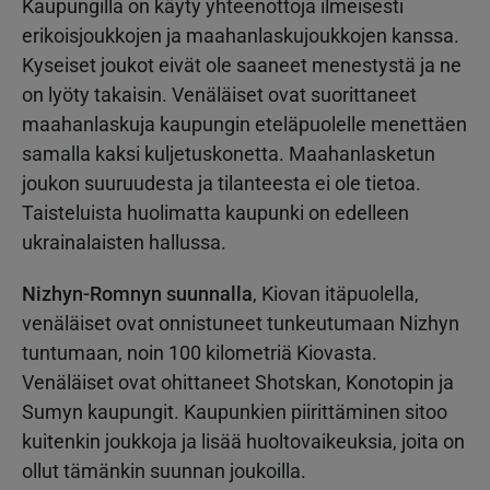
Kaupungilla on käyty yhteenottoja ilmeisesti
erikoisjoukkojen ja maahanlaskujoukkojen kanssa.
Kyseiset joukot eivät ole saaneet menestystä ja ne
on lyöty takaisin. Venäläiset ovat suorittaneet
maahanlaskuja kaupungin eteläpuolelle menettäen
samalla kaksi kuljetuskonetta. Maahanlasketun
joukon suuruudesta ja tilanteesta ei ole tietoa.
Taisteluista huolimatta kaupunki on edelleen
ukrainalaisten hallussa.
Nizhyn-Romnyn suunnalla
, Kiovan itäpuolella,
venäläiset ovat onnistuneet tunkeutumaan Nizhyn
tuntumaan, noin 100 kilometriä Kiovasta.
Venäläiset ovat ohittaneet Shotskan, Konotopin ja
Sumyn kaupungit. Kaupunkien piirittäminen sitoo
kuitenkin joukkoja ja lisää huoltovaikeuksia, joita on
ollut tämänkin suunnan joukoilla.