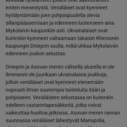
eniten menestystä. Venäläiset ovat kyenneet
hyödyntämään joen pohjoispuolella olevia
sillanpääasemiaan ja edenneen luoteeseen aina
Mykolaivin kaupunkiin asti. Ukrainalaiset ovat
kuitenkin kyenneet valtaamaan takaisin Khersonin
kaupungin Dnieprin suulla, mikä uhkaa Mykolaiviin
edenneen joukon selustaa.
Dnieprin ja Asovan meren välisellä alueella ei ole
ilmeisesti ole juurikaan ukrainalaisia joukkoja,
jolloin venäläiset ovat kyenneet etenemään
nopeasti ilman suurempia taisteluita itään ja
pohjoiseen. Venäläisten selustassa on kuitenkin
edelleen vastarintapesäkkeitä, jotka voivat
vaikeuttaa huoltoa jatkossa. Asovan meren rannan
suunnassa venäläiset lähestyvät Mariupolia,