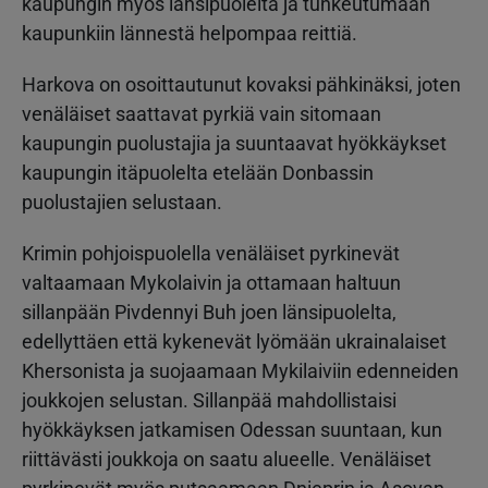
kaupungin myös länsipuolelta ja tunkeutumaan
kaupunkiin lännestä helpompaa reittiä.
Harkova on osoittautunut kovaksi pähkinäksi, joten
venäläiset saattavat pyrkiä vain sitomaan
kaupungin puolustajia ja suuntaavat hyökkäykset
kaupungin itäpuolelta etelään Donbassin
puolustajien selustaan.
Krimin pohjoispuolella venäläiset pyrkinevät
valtaamaan Mykolaivin ja ottamaan haltuun
sillanpään Pivdennyi Buh joen länsipuolelta,
edellyttäen että kykenevät lyömään ukrainalaiset
Khersonista ja suojaamaan Mykilaiviin edenneiden
joukkojen selustan. Sillanpää mahdollistaisi
hyökkäyksen jatkamisen Odessan suuntaan, kun
riittävästi joukkoja on saatu alueelle. Venäläiset