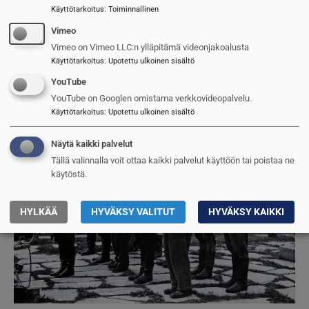
Tämä analyysi kannattaa lukea:
Käyttötarkoitus
:
Toiminnallinen
Ukrainan sodan opetukset ja
Vimeo
tulevaisuuden sota
Vimeo on Vimeo LLC:n ylläpitämä videonjakoalusta
Käyttötarkoitus
:
Upotettu ulkoinen sisältö
Pekka Parkatti
,
Urpo Leppäjärvi
28.5.2026
YouTube
YouTube on Googlen omistama verkkovideopalvelu.
Kuva
Käyttötarkoitus
:
Upotettu ulkoinen sisältö
Näytä kaikki palvelut
Tällä valinnalla voit ottaa kaikki palvelut käyttöön tai poistaa ne
käytöstä.
HYLKÄÄ
HYVÄKSY VALITUT
HYVÄKSY KAIKKI