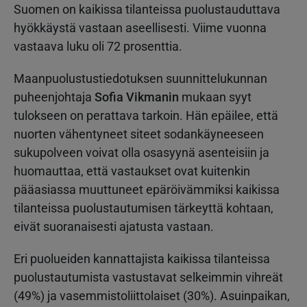
Suomen on kaikissa tilanteissa puolustauduttava
hyökkäystä vastaan aseellisesti. Viime vuonna
vastaava luku oli 72 prosenttia.
Maanpuolustustiedotuksen suunnittelukunnan
puheenjohtaja
Sofia Vikmanin
mukaan syyt
tulokseen on perattava tarkoin. Hän epäilee, että
nuorten vähentyneet siteet sodankäyneeseen
sukupolveen voivat olla osasyynä asenteisiin ja
huomauttaa, että vastaukset ovat kuitenkin
pääasiassa muuttuneet epäröivämmiksi kaikissa
tilanteissa puolustautumisen tärkeyttä kohtaan,
eivät suoranaisesti ajatusta vastaan.
Eri puolueiden kannattajista kaikissa tilanteissa
puolustautumista vastustavat selkeimmin vihreät
(49%) ja vasemmistoliittolaiset (30%). Asuinpaikan,