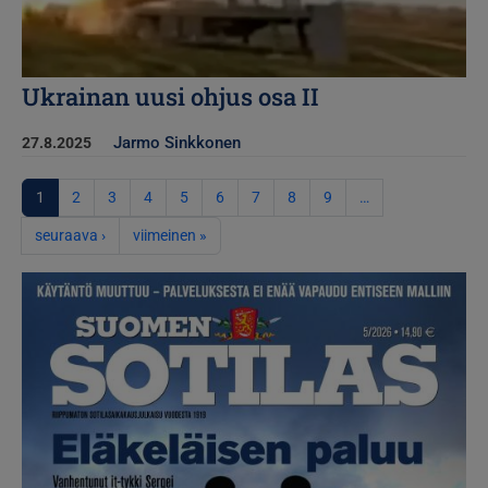
Ukrainan uusi ohjus osa II
Jarmo Sinkkonen
27.8.2025
Sivutus
1
2
3
4
5
6
7
8
9
…
Seuraava sivu
Viimeinen sivu
seuraava ›
viimeinen »