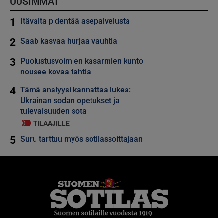
UUSIMMAT
1
Itävalta pidentää asepalvelusta
2
Saab kasvaa hurjaa vauhtia
3
Puolustusvoimien kasarmien kunto
nousee kovaa tahtia
4
Tämä analyysi kannattaa lukea:
Ukrainan sodan opetukset ja
tulevaisuuden sota
TILAAJILLE
5
Suru tarttuu myös sotilassoittajaan