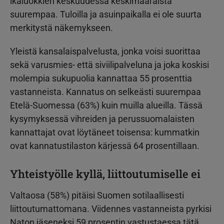
ikäluokkien keskuudessa keskimääräistä
suurempaa. Tuloilla ja asuinpaikalla ei ole suurta
merkitystä näkemykseen.
Yleistä kansalaispalvelusta, jonka voisi suorittaa
sekä varusmies- että siviilipalveluna ja joka koskisi
molempia sukupuolia kannattaa 55 prosenttia
vastanneista. Kannatus on selkeästi suurempaa
Etelä-Suomessa (63%) kuin muilla alueilla. Tässä
kysymyksessä vihreiden ja perussuomalaisten
kannattajat ovat löytäneet toisensa: kummatkin
ovat kannatustilaston kärjessä 64 prosentillaan.
Yhteistyölle kyllä, liittoutumiselle ei
Valtaosa (58%) pitäisi Suomen sotilaallisesti
liittoutumattomana. Viidennes vastanneista pyrkisi
Naton jäseneksi 59 prosentin vastustaessa tätä.