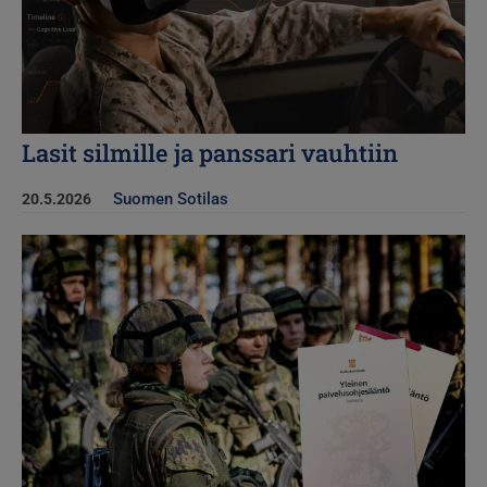
Lasit silmille ja panssari vauhtiin
Suomen Sotilas
20.5.2026
Kuva