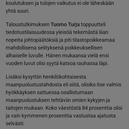
koulutuksen ja tulojen vaikutus ei ole läheskään
yhtä suuri.
Taloustutkimuksen
Tuomo Turja
toppuutteli
tiedotustilaisuudessa yleisöä tekemästä liian
nopeita johtopäätöksiä ja piti tilastopoikkeamaa
mahdollisena selityksenä poikkeuksellisen
alhaiselle luvulle. Hänen mukaansa vielä ensi
vuoden luvut olisi syytä katsoa rauhassa läpi.
Lisäksi kysyttiin henkilökohtaisesta
maanpuolustustahdosta eli siitä, olisiko itse valmis
hyökkäyksen sattuessa osallistumaan
maanpuolustuksen tehtäviin omien kykyjen ja
taitojen mukaan. Koko väestöstä 84 prosenttia olisi
ja vain kymmenen prosenttia vastustaa ajatusta
selvästi.