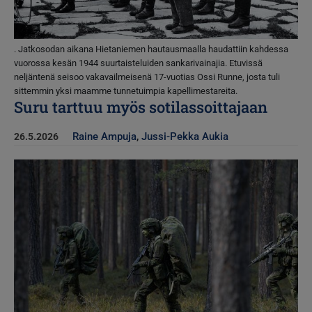
. Jatkosodan aikana Hietaniemen hautausmaalla haudattiin kahdessa
vuorossa kesän 1944 suurtaisteluiden sankarivainajia. Etuvissä
neljäntenä seisoo vakavailmeisenä 17-vuotias Ossi Runne, josta tuli
sittemmin yksi maamme tunnetuimpia kapellimestareita.
Suru tarttuu myös sotilassoittajaan
Raine Ampuja
,
Jussi-Pekka Aukia
26.5.2026
Kuva