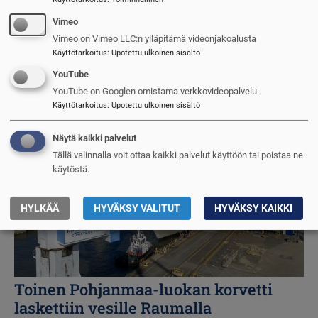
Vimeo
Vihulaisten vahtija
Vimeo on Vimeo LLC:n ylläpitämä videonjakoalusta
Käyttötarkoitus
:
Upotettu ulkoinen sisältö
Reijo Ruokanen
21.5.2026
YouTube
Kuva
YouTube on Googlen omistama verkkovideopalvelu.
Käyttötarkoitus
:
Upotettu ulkoinen sisältö
Näytä kaikki palvelut
Tällä valinnalla voit ottaa kaikki palvelut käyttöön tai poistaa ne
käytöstä.
HYLKÄÄ
HYVÄKSY VALITUT
HYVÄKSY KAIKKI
Toinen Pohjanmaa-luokan korvetti
laskettiin vesille Raumalla