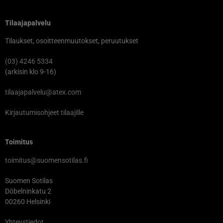
Tilaajapalvelu
Tilaukset, osoitteenmuutokset, peruutukset
(03) 4246 5334
(arkisin klo 9-16)
tilaajapalvelu@atex.com
Kirjautumisohjeet tilaajille
Toimitus
toimitus@suomensotilas.fi
Suomen Sotilas
Döbelninkatu 2
00260 Helsinki
Yhteystiedot