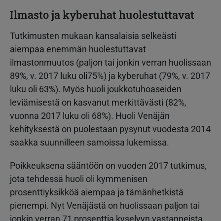
Ilmasto ja kyberuhat huolestuttavat
Tutkimusten mukaan kansalaisia selkeästi
aiempaa enemmän huolestuttavat
ilmastonmuutos (paljon tai jonkin verran huolissaan
89%, v. 2017 luku oli75%) ja kyberuhat (79%, v. 2017
luku oli 63%). Myös huoli joukkotuhoaseiden
leviämisestä on kasvanut merkittävästi (82%,
vuonna 2017 luku oli 68%). Huoli Venäjän
kehityksestä on puolestaan pysynut vuodesta 2014
saakka suunnilleen samoissa lukemissa.
Poikkeuksena sääntöön on vuoden 2017 tutkimus,
jota tehdessä huoli oli kymmenisen
prosenttiyksikköä aiempaa ja tämänhetkistä
pienempi. Nyt Venäjästä on huolissaan paljon tai
jonkin verran 71 prosenttia kyselyyn vastanneista.