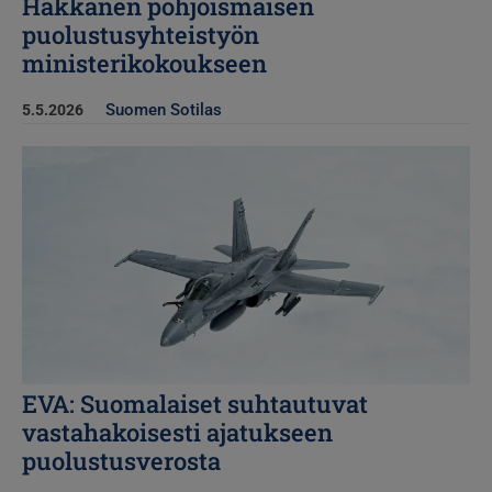
Häkkänen pohjoismaisen
puolustusyhteistyön
ministerikokoukseen
Suomen Sotilas
5.5.2026
Kuva
EVA: Suomalaiset suhtautuvat
vastahakoisesti ajatukseen
puolustusverosta