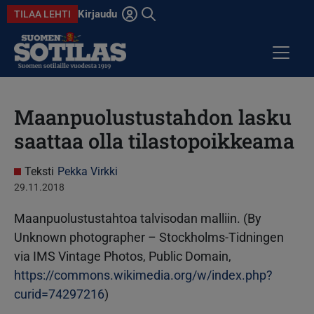
Hyppää pääsisältöön
Kirjaudu
TILAA LEHTI
Avaa haku
Maanpuolustustahdon lasku
ARTIKKELIT
saattaa olla tilastopoikkeama
KOLUMNIT
ANSIOMITALI
Teksti
Pekka Virkki
29.11.2018
DIGILEHDET
Maanpuolustustahtoa talvisodan malliin. (By
Unknown photographer – Stockholms-Tidningen
via IMS Vintage Photos, Public Domain,
https://commons.wikimedia.org/w/index.php?
curid=74297216
)