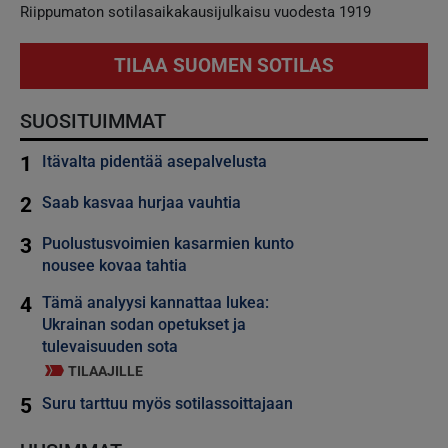
Riippumaton sotilasaikakausijulkaisu vuodesta 1919
TILAA SUOMEN SOTILAS
SUOSITUIMMAT
1
Itävalta pidentää asepalvelusta
2
Saab kasvaa hurjaa vauhtia
3
Puolustusvoimien kasarmien kunto
nousee kovaa tahtia
4
Tämä analyysi kannattaa lukea:
Ukrainan sodan opetukset ja
tulevaisuuden sota
TILAAJILLE
5
Suru tarttuu myös sotilassoittajaan