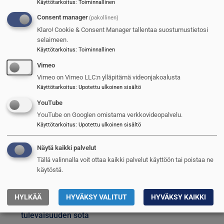
Käyttötarkoitus
:
Toiminnallinen
nousee kovaa tahtia
Consent manager
(pakollinen)
4
Tämä analyysi kannattaa lukea:
Klaro! Cookie & Consent Manager tallentaa suostumustietosi
Ukrainan sodan opetukset ja
selaimeen.
tulevaisuuden sota
Käyttötarkoitus
:
Toiminnallinen
TILAAJILLE
Vimeo
5
Vimeo on Vimeo LLC:n ylläpitämä videonjakoalusta
Suru tarttuu myös sotilassoittajaan
Käyttötarkoitus
:
Upotettu ulkoinen sisältö
UUSIMMAT
YouTube
YouTube on Googlen omistama verkkovideopalvelu.
1
Itävalta pidentää asepalvelusta
Käyttötarkoitus
:
Upotettu ulkoinen sisältö
2
Saab kasvaa hurjaa vauhtia
Näytä kaikki palvelut
Tällä valinnalla voit ottaa kaikki palvelut käyttöön tai poistaa ne
3
Puolustusvoimien kasarmien kunto
käytöstä.
nousee kovaa tahtia
4
Tämä analyysi kannattaa lukea:
HYLKÄÄ
HYVÄKSY VALITUT
HYVÄKSY KAIKKI
Ukrainan sodan opetukset ja
tulevaisuuden sota