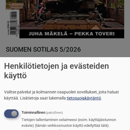
SUOMEN SOTILAS 5/2026
Riippumaton sotilasaikakausijulkaisu vuodesta 1919
Henkilötietojen ja evästeiden
käyttö
TILAA SUOMEN SOTILAS
Valitse palvelut ja kolmannen osapuolen sovellukset, joita haluat
SUOSITUIMMAT
käyttää.
Lisätietoja saat lukemalla
tietosuojakäytäntö
.
1
Itävalta pidentää asepalvelusta
Toiminnallinen
(pakollinen)
2
Saab kasvaa hurjaa vauhtia
Tietojen tallentaminen selaimeesi (esim. käyttäjäistunnon
eväste) (tämän verkkosivuston käyttö edellyttää tätä).
3
Puolustusvoimien kasarmien kunto