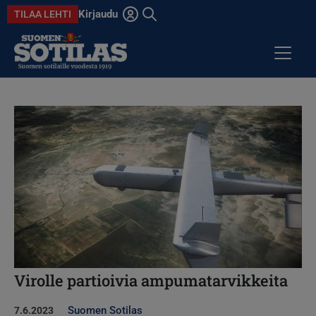
Hyppää pääsisältöön
Kirjaudu
TILAA LEHTI
Avaa haku
ARTIKKELIT
Kuva
KOLUMNIT
ANSIOMITALI
DIGILEHDET
Virolle partioivia ampumatarvikkeita
Suomen Sotilas
7.6.2023