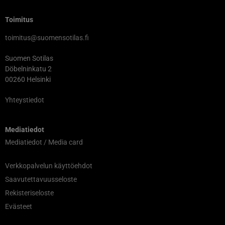
Toimitus
toimitus@suomensotilas.fi
Suomen Sotilas
Döbelninkatu 2
00260 Helsinki
Yhteystiedot
Mediatiedot
Mediatiedot / Media card
Verkkopalvelun käyttöehdot
Saavutettavuusseloste
Rekisteriseloste
Evästeet