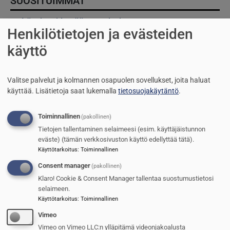
SUOSITUIMMAT
1
Itävalta pidentää asepalvelusta
Henkilötietojen ja evästeiden
2
Saab kasvaa hurjaa vauhtia
käyttö
3
Puolustusvoimien kasarmien kunto
nousee kovaa tahtia
Valitse palvelut ja kolmannen osapuolen sovellukset, joita haluat
käyttää.
Lisätietoja saat lukemalla
tietosuojakäytäntö
.
4
Tämä analyysi kannattaa lukea:
Ukrainan sodan opetukset ja
tulevaisuuden sota
Toiminnallinen
(pakollinen)
TILAAJILLE
Tietojen tallentaminen selaimeesi (esim. käyttäjäistunnon
eväste) (tämän verkkosivuston käyttö edellyttää tätä).
5
Suru tarttuu myös sotilassoittajaan
Käyttötarkoitus
:
Toiminnallinen
Consent manager
(pakollinen)
UUSIMMAT
Klaro! Cookie & Consent Manager tallentaa suostumustietosi
selaimeen.
1
Itävalta pidentää asepalvelusta
Käyttötarkoitus
:
Toiminnallinen
2
Saab kasvaa hurjaa vauhtia
Vimeo
Vimeo on Vimeo LLC:n ylläpitämä videonjakoalusta