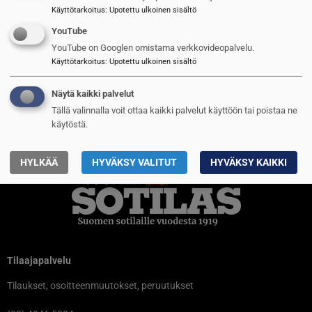
3
Puolustusvoimien kasarmien kunto
Käyttötarkoitus
:
Upotettu ulkoinen sisältö
nousee kovaa tahtia
YouTube
4
Tämä analyysi kannattaa lukea:
YouTube on Googlen omistama verkkovideopalvelu.
Ukrainan sodan opetukset ja
Käyttötarkoitus
:
Upotettu ulkoinen sisältö
tulevaisuuden sota
TILAAJILLE
Näytä kaikki palvelut
Tällä valinnalla voit ottaa kaikki palvelut käyttöön tai poistaa ne
5
Suru tarttuu myös sotilassoittajaan
käytöstä.
HYLKÄÄ
HYVÄKSY VALITUT
HYVÄKSY KAIKKI
Tilaajapalvelu
Tilaukset, osoitteenmuutokset, peruutukset