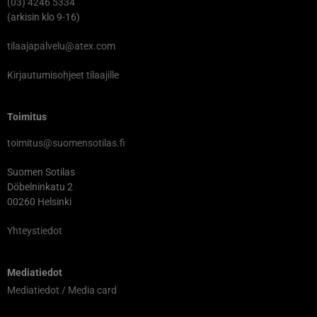
(03) 4246 5334
(arkisin klo 9-16)
tilaajapalvelu@atex.com
Kirjautumisohjeet tilaajille
Toimitus
toimitus@suomensotilas.fi
Suomen Sotilas
Döbelninkatu 2
00260 Helsinki
Yhteystiedot
Mediatiedot
Mediatiedot / Media card