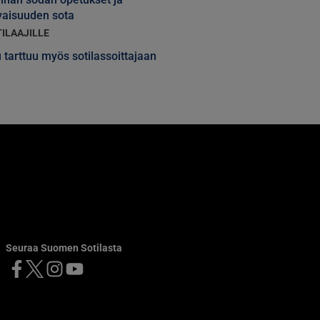
vaisuuden sota
TILAAJILLE
 tarttuu myös sotilassoittajaan
Seuraa Suomen Sotilasta
Facebook
X
Instagram
YouTube