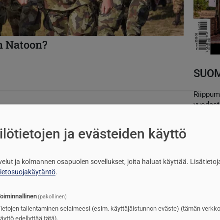
n Natoon?
SUOM
Riippum
vuodest
T
lötietojen ja evästeiden käyttö
lvelut ja kolmannen osapuolen sovellukset, joita haluat käyttää.
Lisätietoj
SUOS
tietosuojakäytäntö
.
1
Itäv
oiminnallinen
(pakollinen)
2
Saab
ietojen tallentaminen selaimeesi (esim. käyttäjäistunnon eväste) (tämän verkk
äyttö edellyttää tätä).