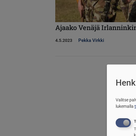
Ajaako Venäjä Irlanninki
Pekka Virkki
4.5.2023
Henki
Valitse pa
lukemalla
T
T
k