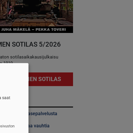
EN SOTILAS 5/2026
aton sotilasaikakausijulkaisu
a 1919
ILAA SUOMEN SOTILAS
a saat
ITUIMMAT
alta pidentää asepalvelusta
 kasvaa hurjaa vauhtia
osivuston