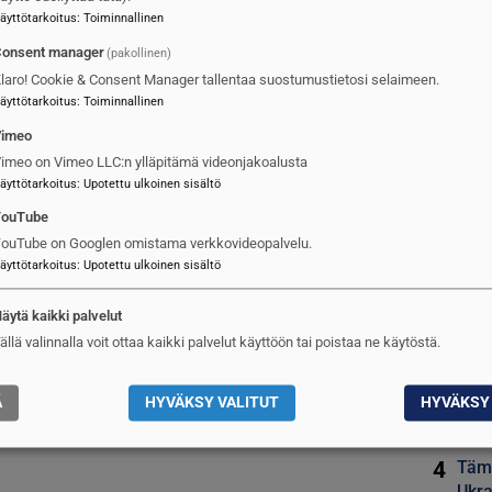
3
Puol
äyttötarkoitus
:
Toiminnallinen
nous
onsent manager
(pakollinen)
laro! Cookie & Consent Manager tallentaa suostumustietosi selaimeen.
4
Tämä
äyttötarkoitus
:
Toiminnallinen
Ukra
tule
Vimeo
imeo on Vimeo LLC:n ylläpitämä videonjakoalusta
äyttötarkoitus
:
Upotettu ulkoinen sisältö
5
Suru
YouTube
ouTube on Googlen omistama verkkovideopalvelu.
UUSI
äyttötarkoitus
:
Upotettu ulkoinen sisältö
1
Itäv
äytä kaikki palvelut
ällä valinnalla voit ottaa kaikki palvelut käyttöön tai poistaa ne käytöstä.
2
Saab
3
Puol
Ä
HYVÄKSY VALITUT
HYVÄKSY 
nous
4
Tämä
Ukra