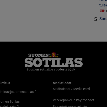
tule
5
Suru
imitus
Mediatiedot
Mediatiedot / Media card
imitus@suomensotilas.fi
Verkkopalvelun käyttöehdot
omen Sotilas
belninkatu 2
Saavutettavuusseloste