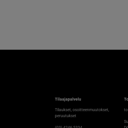
Tilaajapalvelu
To
Tilaukset, osoitteenmuutokset,
to
peruutukset
Su
(03) 4246 5334
Dö