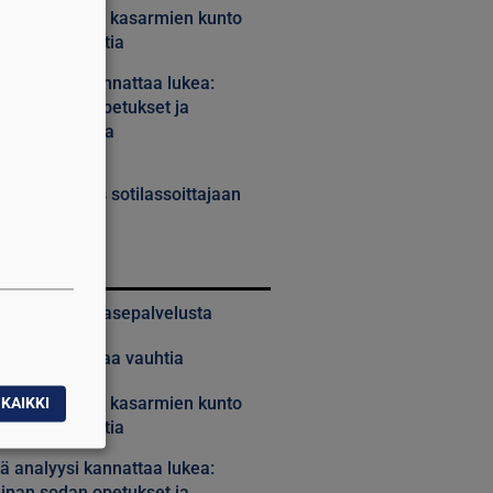
ustusvoimien kasarmien kunto
ee kovaa tahtia
 analyysi kannattaa lukea:
inan sodan opetukset ja
vaisuuden sota
TILAAJILLE
 tarttuu myös sotilassoittajaan
MMAT
alta pidentää asepalvelusta
 kasvaa hurjaa vauhtia
ustusvoimien kasarmien kunto
KAIKKI
ee kovaa tahtia
 analyysi kannattaa lukea:
inan sodan opetukset ja