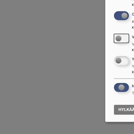
K
C
K
K
V
K
Y
K
N
T
HYLKÄ