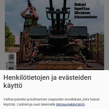
Henkilötietojen ja evästeiden
käyttö
SUOMEN SOTILAS 5/2026
Riippumaton sotilasaikakausijulkaisu vuodesta 1919
Valitse palvelut ja kolmannen osapuolen sovellukset, joita haluat
käyttää.
Lisätietoja saat lukemalla
tietosuojakäytäntö
.