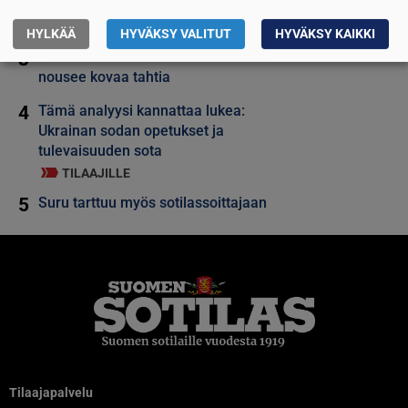
2
Saab kasvaa hurjaa vauhtia
HYLKÄÄ
HYVÄKSY VALITUT
HYVÄKSY KAIKKI
3
Puolustusvoimien kasarmien kunto
nousee kovaa tahtia
4
Tämä analyysi kannattaa lukea:
Ukrainan sodan opetukset ja
tulevaisuuden sota
TILAAJILLE
5
Suru tarttuu myös sotilassoittajaan
Tilaajapalvelu