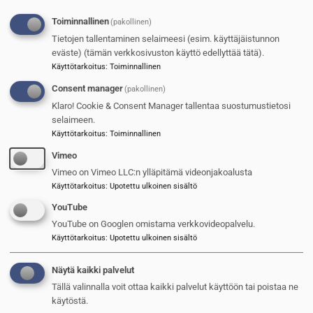
TILAA SUOMEN SOTILAS
Toiminnallinen
(pakollinen)
SUOSITUIMMAT
Tietojen tallentaminen selaimeesi (esim. käyttäjäistunnon
eväste) (tämän verkkosivuston käyttö edellyttää tätä).
1
Itävalta pidentää asepalvelusta
Käyttötarkoitus
:
Toiminnallinen
Consent manager
(pakollinen)
2
Saab kasvaa hurjaa vauhtia
Klaro! Cookie & Consent Manager tallentaa suostumustietosi
selaimeen.
3
Puolustusvoimien kasarmien kunto
Käyttötarkoitus
:
Toiminnallinen
nousee kovaa tahtia
Vimeo
4
Tämä analyysi kannattaa lukea:
Vimeo on Vimeo LLC:n ylläpitämä videonjakoalusta
Ukrainan sodan opetukset ja
Käyttötarkoitus
:
Upotettu ulkoinen sisältö
tulevaisuuden sota
YouTube
TILAAJILLE
YouTube on Googlen omistama verkkovideopalvelu.
5
Suru tarttuu myös sotilassoittajaan
Käyttötarkoitus
:
Upotettu ulkoinen sisältö
UUSIMMAT
Näytä kaikki palvelut
Tällä valinnalla voit ottaa kaikki palvelut käyttöön tai poistaa ne
1
Itävalta pidentää asepalvelusta
käytöstä.