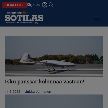
Hyppää pääsisältöön
Kirjaudu
TILAA LEHTI
Avaa haku
ARTIKKELIT
Kuva
KOLUMNIT
ANSIOMITALI
DIGILEHDET
Isku panssarikolonnaa vastaan!
Jukka Janhunen
11.3.2022
Kuva