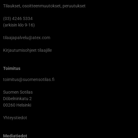
Tilaukset, osoitteenmuutokset, peruutukset
(03) 4246 5334
(arkisin klo 9-16)
tilaajapalvelu@atex.com
Kirjautumisohjeet tilaajille
Toimitus
toimitus@suomensotilas.fi
Suomen Sotilas
Döbelninkatu 2
00260 Helsinki
Yhteystiedot
Mediatiedot