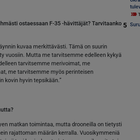
tule
hmästi ostaessaan F-35 -hävittäjät? Tarvitaanko
5
Suru
äynnin kuvaa merkittävästi. Tämä on suurin
ähty vuosiin. Mutta me tarvitsemme edelleen kykyä
delleen tarvitsemme merivoimat, me
mat, me tarvitsemme myös perinteisen
in kovin hyvin tepsikään.”
uutta?
hyen matkan toimintaa, mutta drooneilla on tietysti
elkein rajattoman määrän kerralla. Vuosikymmeniä