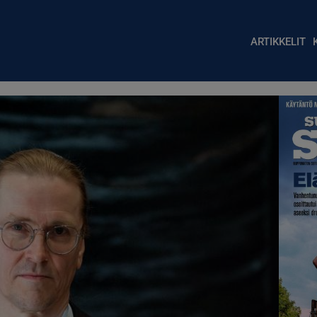
Main nav
ARTIKKELIT