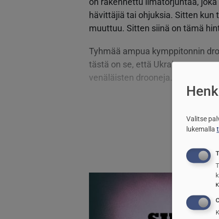
on rakennettu ilmatorjuntaa, joka 
hävittäjiä tai ohjuksia. Sitten kun 
muuttuu. Sitten siinä on tämä hi
Tyhmää ampua kymppitonnin droon
tästä on se, että Ukraina on menet
venäläisten drooneja. Toisessa mene
Henki
Valitse pa
lukemalla
T
T
k
Kuva
K
C
K