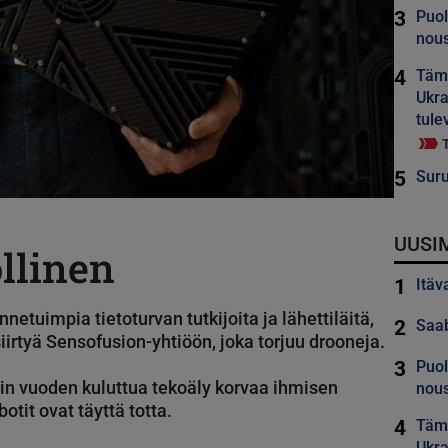
3
Puol
nous
4
Tämä
Ukra
tule
5
Suru
UUSI
llinen
1
Itäv
tuimpia tietoturvan tutkijoita ja lähettiläitä,
2
Saab
irtyä Sensofusion-yhtiöön, joka torjuu drooneja.
3
Puol
in vuoden kuluttua tekoäly korvaa ihmisen
nous
tit ovat täyttä totta.
4
Tämä
Ukra