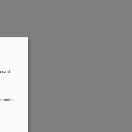
a saat
osivuston