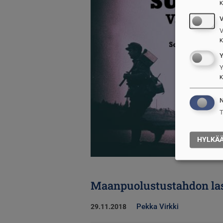
K
V
K
Y
K
N
T
HYLKÄ
Maanpuolustustahdon lask
Pekka Virkki
29.11.2018