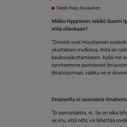
Teksti
Reijo Ruokanen
Mikko Hyppönen, tekikö Suomi ty
niitä ollenkaan?
”Droonit ovat muuttaneet sodank
yksittäinen mullistus, mitä on n
kaukovaikuttamiseen. Kyllä me e
tarvitsemme perinteiset ilmavoi
ilmatorjunnan, vaikka se ei drooni
Drooneilla ei saavuteta ilmaherr
”Ei samanlaista, ei. Se on aika ly
se etu, että niitä voi lähettää m