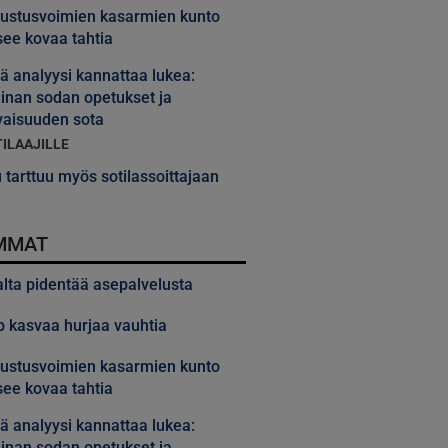
ustusvoimien kasarmien kunto
ee kovaa tahtia
 analyysi kannattaa lukea:
inan sodan opetukset ja
vaisuuden sota
TILAAJILLE
 tarttuu myös sotilassoittajaan
MMAT
alta pidentää asepalvelusta
 kasvaa hurjaa vauhtia
ustusvoimien kasarmien kunto
ee kovaa tahtia
 analyysi kannattaa lukea:
inan sodan opetukset ja