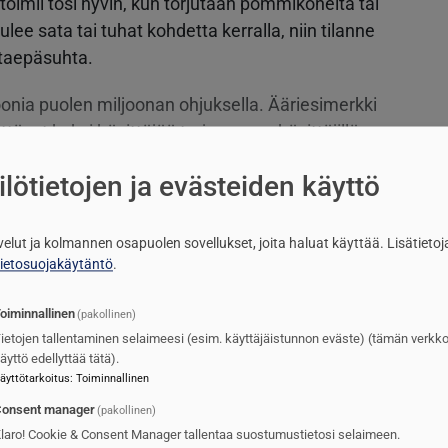
toimii tosi hyvin, kun torjutaan pommikoneita tai
tulee sata tai tuhat kohdetta kerralla, niin tilanne
ntaepäsuhta.
ia puolen miljoonan ohjuksella. Ääriesimerkki
tänyt kaksi hävittäjää torjuessaan hävittäjillä
tettiin hävittäjän lisäksi pilotti”
lötietojen ja evästeiden käyttö
lvelut ja kolmannen osapuolen sovellukset, joita haluat käyttää.
Lisätietoj
TILAAJILLE
tietosuojakäytäntö
.
KIRJAUDU
oiminnallinen
(pakollinen)
ietojen tallentaminen selaimeesi (esim. käyttäjäistunnon eväste) (tämän verkk
äyttö edellyttää tätä).
äyttötarkoitus
:
Toiminnallinen
onsent manager
(pakollinen)
laro! Cookie & Consent Manager tallentaa suostumustietosi selaimeen.