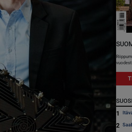
SUOM
Riippum
vuodest
T
SUOS
1
Itäv
2
Saab