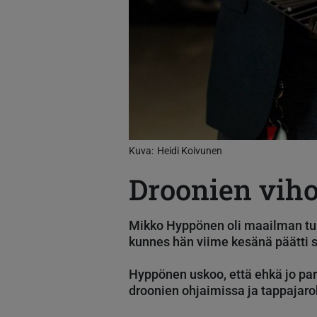
Kuva
Heidi Koivunen
Droonien viho
Mikko Hyppönen oli maailman tunne
kunnes hän viime kesänä päätti si
Hyppönen uskoo, että ehkä jo par
droonien ohjaimissa ja tappajarobo