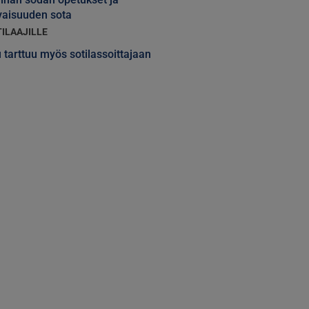
vaisuuden sota
TILAAJILLE
 tarttuu myös sotilassoittajaan