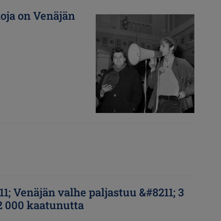
oja on Venäjän
Kuva
1; Venäjän valhe paljastuu &#8211; 3
 2 000 kaatunutta