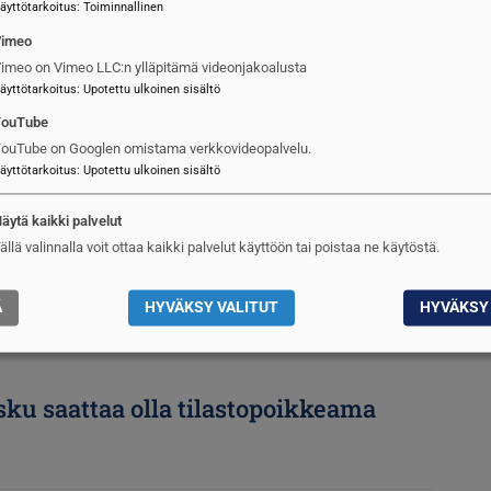
äyttötarkoitus
:
Toiminnallinen
Vimeo
imeo on Vimeo LLC:n ylläpitämä videonjakoalusta
äyttötarkoitus
:
Upotettu ulkoinen sisältö
YouTube
ouTube on Googlen omistama verkkovideopalvelu.
äyttötarkoitus
:
Upotettu ulkoinen sisältö
äytä kaikki palvelut
ällä valinnalla voit ottaa kaikki palvelut käyttöön tai poistaa ne käytöstä.
Ä
HYVÄKSY VALITUT
HYVÄKSY 
u saattaa olla tilastopoikkeama