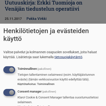
Uutuuskirja: Erkki Tuomioja on
Venäjän tiedustelun operatiivi
Pekka Virkki
25.11.2017
Kyberturvaa
Henkilötietojen ja evästeiden
käyttö
Suomen Sotilas
22.3.2016
Jälleen savuava ase &#8211; Venäjän
Valitse palvelut ja kolmannen osapuolen sovellukset, joita haluat
valhe paljastuu &#8211; 3 200
käyttää.
Lisätietoja saat lukemalla
tietosuojakäytäntö
.
haavoittunutta ja yli 2 000 kaatunutta
Toiminnallinen
(pakollinen)
Jaakko Puuperä
27.8.2015
Tietojen tallentaminen selaimeesi (esim. käyttäjäistunnon
eväste) (tämän verkkosivuston käyttö edellyttää tätä).
Reserviläisliitto haluaa vaimentaa
Käyttötarkoitus
:
Toiminnallinen
keskustelun kodinturvasta
Consent manager
(pakollinen)
Klaro! Cookie & Consent Manager tallentaa suostumustietosi
Pekka Mäkelä
29.1.2015
selaimeen.