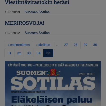
Viestintävirastokin heräsi
Suomen Sotilas
13.6.2013
MERIROSVOJA!
Suomen Sotilas
18.3.2012
Sivutus
Ensimmäinen sivu
Edellinen sivu
« ensimmäinen
‹ edellinen
…
27
28
29
30
31
32
33
34
35