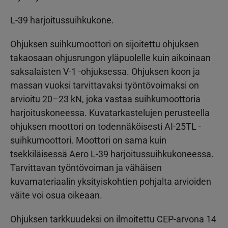
L-39 harjoitussuihkukone.
Ohjuksen suihkumoottori on sijoitettu ohjuksen
takaosaan ohjusrungon yläpuolelle kuin aikoinaan
saksalaisten V-1 -ohjuksessa. Ohjuksen koon ja
massan vuoksi tarvittavaksi työntövoimaksi on
arvioitu 20–23 kN, joka vastaa suihkumoottoria
harjoituskoneessa. Kuvatarkastelujen perusteella
ohjuksen moottori on todennäköisesti AI-25TL -
suihkumoottori. Moottori on sama kuin
tsekkiläisessä Aero L-39 harjoitussuihkukoneessa.
Tarvittavan työntövoiman ja vähäisen
kuvamateriaalin yksityiskohtien pohjalta arvioiden
väite voi osua oikeaan.
Ohjuksen tarkkuudeksi on ilmoitettu CEP-arvona 14