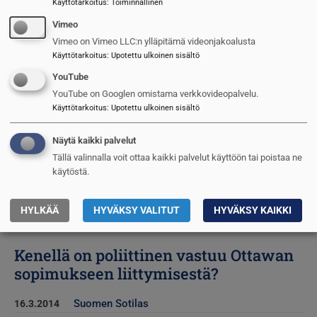
Käyttötarkoitus
:
Toiminnallinen
Johtajan päiväkirjasta, valtiovierailun
Vimeo
aamuna
Vimeo on Vimeo LLC:n ylläpitämä videonjakoalusta
Käyttötarkoitus
:
Upotettu ulkoinen sisältö
Suomen Sotilas
15.8.2014
YouTube
John R. Schindler: kuinka voitetaan
YouTube on Googlen omistama verkkovideopalvelu.
Kylmä Sota 2.0
Käyttötarkoitus
:
Upotettu ulkoinen sisältö
Näytä kaikki palvelut
Pekka Mäkelä
15.4.2014
Tällä valinnalla voit ottaa kaikki palvelut käyttöön tai poistaa ne
Onko talouspakotteet Suomelle
käytöstä.
haitallisia?
HYLKÄÄ
HYVÄKSY VALITUT
HYVÄKSY KAIKKI
Suomen Sotilas
22.3.2014
Kenellä on poliittinen vastuu Ottawan
sopimukseen liittymisestä?
Suomen Sotilas
16.3.2014