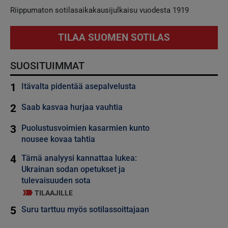
Riippumaton sotilasaikakausijulkaisu vuodesta 1919
TILAA SUOMEN SOTILAS
SUOSITUIMMAT
1
Itävalta pidentää asepalvelusta
2
Saab kasvaa hurjaa vauhtia
3
Puolustusvoimien kasarmien kunto
nousee kovaa tahtia
4
Tämä analyysi kannattaa lukea:
Ukrainan sodan opetukset ja
tulevaisuuden sota
TILAAJILLE
5
Suru tarttuu myös sotilassoittajaan