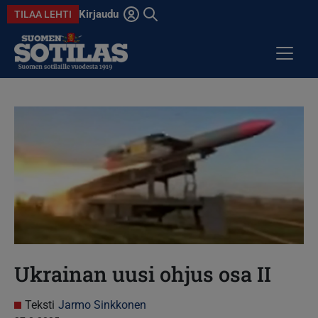
Hyppää pääsisältöön
Kirjaudu
TILAA LEHTI
Avaa haku
ARTIKKELIT
KOLUMNIT
ANSIOMITALI
DIGILEHDET
Ukrainan uusi ohjus osa II
Teksti
Jarmo Sinkkonen