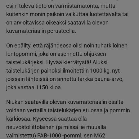
esiin tuleva tieto on varmistamatonta, mutta
kuitenkin monin paikoin vaikuttaa luotettavalta tai
on arvioitavissa oikeaksi saatavilla olevan
kuvamateriaalin perusteella.
On epäilty, että räjähdeosa olisi noin tuhatkiloinen
lentopommi, joka on asennettu ohjuksen
taistelukärjeksi. Hyvää kierrätystä! Aluksi
taistelukärjen painoksi ilmoitettiin 1000 kg, nyt
joissain lähteissä on annettu tarkka pauna-arvo,
joka vastaa 1150 kiloa.
Niukan saatavilla olevan kuvamateriaalin osalta
voidaan vertailla taistelukärjen etuosaa ja pommin
kärkiosaa. Kyseessä saattaa olla
neuvostoliittolainen (ja missä lie muualla
valmistettu) FAB-1000 -pommi, sen M62