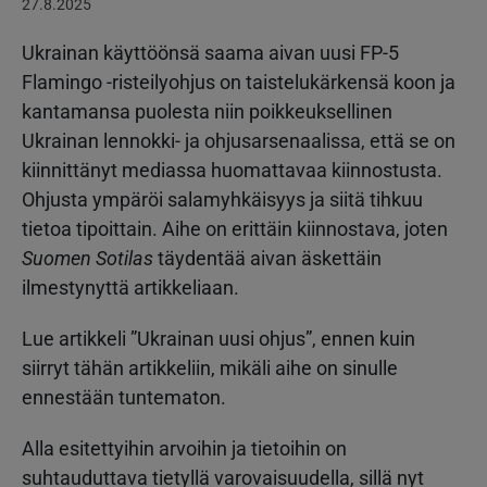
27.8.2025
Ukrainan käyttöönsä saama aivan uusi FP-5
Flamingo -risteilyohjus on taistelukärkensä koon ja
kantamansa puolesta niin poikkeuksellinen
Ukrainan lennokki- ja ohjusarsenaalissa, että se on
kiinnittänyt mediassa huomattavaa kiinnostusta.
Ohjusta ympäröi salamyhkäisyys ja siitä tihkuu
tietoa tipoittain. Aihe on erittäin kiinnostava, joten
Suomen Sotilas
täydentää aivan äskettäin
ilmestynyttä artikkeliaan.
Lue artikkeli ”Ukrainan uusi ohjus”, ennen kuin
siirryt tähän artikkeliin, mikäli aihe on sinulle
ennestään tuntematon.
Alla esitettyihin arvoihin ja tietoihin on
suhtauduttava tietyllä varovaisuudella, sillä nyt