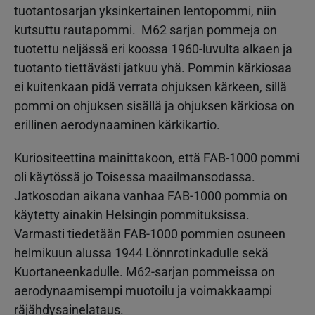
tuotantosarjan yksinkertainen lentopommi, niin
kutsuttu rautapommi. M62 sarjan pommeja on
tuotettu neljässä eri koossa 1960-luvulta alkaen ja
tuotanto tiettävästi jatkuu yhä. Pommin kärkiosaa
ei kuitenkaan pidä verrata ohjuksen kärkeen, sillä
pommi on ohjuksen sisällä ja ohjuksen kärkiosa on
erillinen aerodynaaminen kärkikartio.
Kuriositeettina mainittakoon, että FAB-1000 pommi
oli käytössä jo Toisessa maailmansodassa.
Jatkosodan aikana vanhaa FAB-1000 pommia on
käytetty ainakin Helsingin pommituksissa.
Varmasti tiedetään FAB-1000 pommien osuneen
helmikuun alussa 1944 Lönnrotinkadulle sekä
Kuortaneenkadulle. M62-sarjan pommeissa on
aerodynaamisempi muotoilu ja voimakkaampi
räjähdysainelataus.