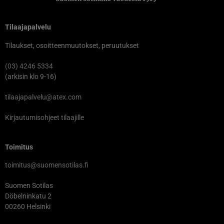
Tilaajapalvelu
Tilaukset, osoitteenmuutokset, peruutukset
(03) 4246 5334
(arkisin klo 9-16)
tilaajapalvelu@atex.com
Kirjautumisohjeet tilaajille
Toimitus
toimitus@suomensotilas.fi
Suomen Sotilas
Döbelninkatu 2
00260 Helsinki