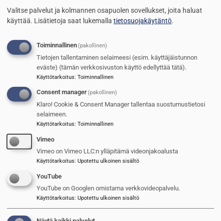
Valitse palvelut ja kolmannen osapuolen sovellukset, joita haluat
SUOMEN SOTILAS 5/2026
käyttää.
Lisätietoja saat lukemalla
tietosuojakäytäntö
.
Riippumaton sotilasaikakausijulkaisu vuodesta 1919
Toiminnallinen
(pakollinen)
Tietojen tallentaminen selaimeesi (esim. käyttäjäistunnon
TILAA SUOMEN SOTILAS
eväste) (tämän verkkosivuston käyttö edellyttää tätä).
Käyttötarkoitus
:
Toiminnallinen
SUOSITUIMMAT
Consent manager
(pakollinen)
Klaro! Cookie & Consent Manager tallentaa suostumustietosi
1
Itävalta pidentää asepalvelusta
selaimeen.
Käyttötarkoitus
:
Toiminnallinen
2
Saab kasvaa hurjaa vauhtia
Vimeo
3
Puolustusvoimien kasarmien kunto
Vimeo on Vimeo LLC:n ylläpitämä videonjakoalusta
nousee kovaa tahtia
Käyttötarkoitus
:
Upotettu ulkoinen sisältö
4
YouTube
Tämä analyysi kannattaa lukea:
Ukrainan sodan opetukset ja
YouTube on Googlen omistama verkkovideopalvelu.
tulevaisuuden sota
Käyttötarkoitus
:
Upotettu ulkoinen sisältö
TILAAJILLE
Näytä kaikki palvelut