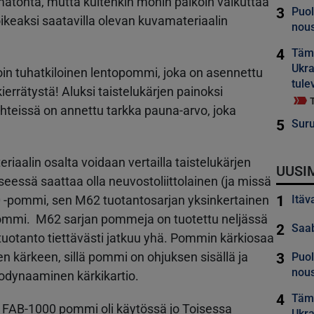
amatonta, mutta kuitenkin monin paikoin vaikuttaa
3
Puol
 oikeaksi saatavilla olevan kuvamateriaalin
nous
4
Tämä
Ukra
noin tuhatkiloinen lentopommi, joka on asennettu
tule
ierrätystä! Aluksi taistelukärjen painoksi
 lähteissä on annettu tarkka pauna-arvo, joka
5
Suru
iaalin osalta voidaan vertailla taistelukärjen
UUSI
eessä saattaa olla neuvostoliittolainen (ja missä
1
0 -pommi, sen M62 tuotantosarjan yksinkertainen
Itäv
pommi. M62 sarjan pommeja on tuotettu neljässä
2
Saab
 tuotanto tiettävästi jatkuu yhä. Pommin kärkiosaa
en kärkeen, sillä pommi on ohjuksen sisällä ja
3
Puol
nous
rodynaaminen kärkikartio.
4
Tämä
tä FAB-1000 pommi oli käytössä jo Toisessa
Ukra