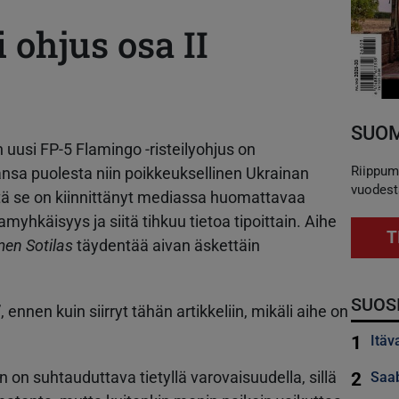
 ohjus osa II
SUOM
uusi FP-5 Flamingo -risteilyohjus on
Riippum
nsa puolesta niin poikkeuksellinen Ukrainan
vuodest
ttä se on kiinnittänyt mediassa huomattavaa
myhkäisyys ja siitä tihkuu tietoa tipoittain. Aihe
T
en Sotilas
täydentää aivan äskettäin
SUOS
 ennen kuin siirryt tähän artikkeliin, mikäli aihe on
1
Itäv
hin on suhtauduttava tietyllä varovaisuudella, sillä
2
Saab