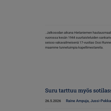
. Jatkosodan aikana Hietaniemen hautausmaal
vuorossa kesän 1944 suurtaisteluiden sankariv
seisoo vakavailmeisenä 17-vuotias Ossi Runne, 
maamme tunnetuimpia kapellimestareita.
Suru tarttuu myös sotilas
Raine Ampuja
,
Jussi-Pekka
26.5.2026