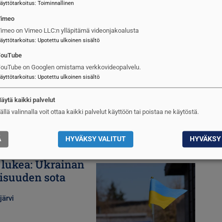
äyttötarkoitus
:
Toiminnallinen
Vimeo
imeo on Vimeo LLC:n ylläpitämä videonjakoalusta
mien kunto
Kuva
äyttötarkoitus
:
Upotettu ulkoinen sisältö
YouTube
ouTube on Googlen omistama verkkovideopalvelu.
äyttötarkoitus
:
Upotettu ulkoinen sisältö
äytä kaikki palvelut
ällä valinnalla voit ottaa kaikki palvelut käyttöön tai poistaa ne käytöstä.
Ä
HYVÄKSY VALITUT
HYVÄKSY 
 lukea: Ukrainan
Kuva
aisuuden sota
järvi