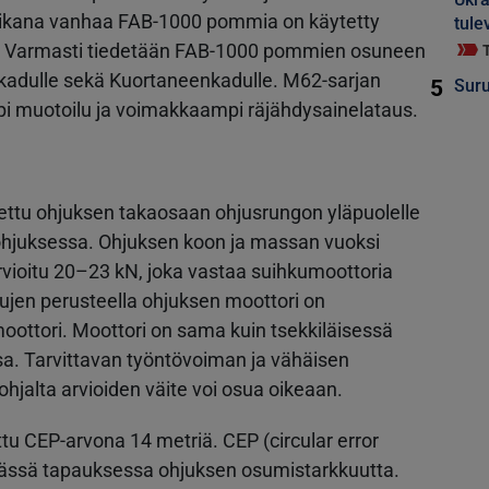
ikana vanhaa FAB-1000 pommia on käytetty
tule
a. Varmasti tiedetään FAB-1000 pommien osuneen
kadulle sekä Kuortaneenkadulle. M62-sarjan
5
Suru
muotoilu ja voimakkaampi räjähdysainelataus.
tettu ohjuksen takaosaan ohjusrungon yläpuolelle
-ohjuksessa. Ohjuksen koon ja massan vuoksi
rvioitu 20–23 kN, joka vastaa suihkumoottoria
ujen perusteella ohjuksen moottori on
oottori. Moottori on sama kuin tsekkiläisessä
a. Tarvittavan työntövoiman ja vähäisen
ohjalta arvioiden väite voi osua oikeaan.
tu CEP-arvona 14 metriä. CEP (circular error
n tässä tapauksessa ohjuksen osumistarkkuutta.