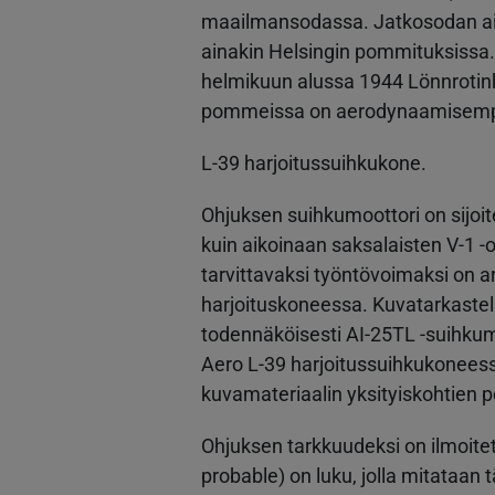
maailmansodassa. Jatkosodan a
ainakin Helsingin pommituksiss
helmikuun alussa 1944 Lönnrotin
pommeissa on aerodynaamisempi 
L-39 harjoitussuihkukone.
Ohjuksen suihkumoottori on sijoi
kuin aikoinaan saksalaisten V-1 
tarvittavaksi työntövoimaksi on a
harjoituskoneessa. Kuvatarkastel
todennäköisesti AI-25TL -suihkum
Aero L-39 harjoitussuihkukoneess
kuvamateriaalin yksityiskohtien p
Ohjuksen tarkkuudeksi on ilmoitet
probable) on luku, jolla mitataa