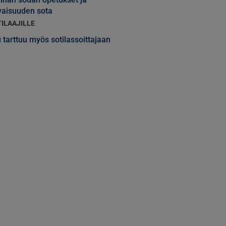
vaisuuden sota
TILAAJILLE
 tarttuu myös sotilassoittajaan