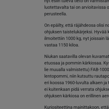
nyt esiin tuleva tieto on varmist
luotettavalta tai on arvioitavissa
perusteella.
On epäilty, että räjähdeosa olisi 
ohjuksen taistelukärjeksi. Hyvää k
ilmoitettiin 1000 kg, nyt joissain
vastaa 1150 kiloa.
Niukan saatavilla olevan kuvamater
etuosaa ja pommin kärkiosaa. Kys
lie muualla valmistettu) FAB-100
lentopommi, niin kutsuttu rauta
eri koossa 1960-luvulta alkaen ja
ei kuitenkaan pidä verrata ohjuks
ohjuksen kärkiosa on erillinen ae
Kuriositeettina mainittakoon, et