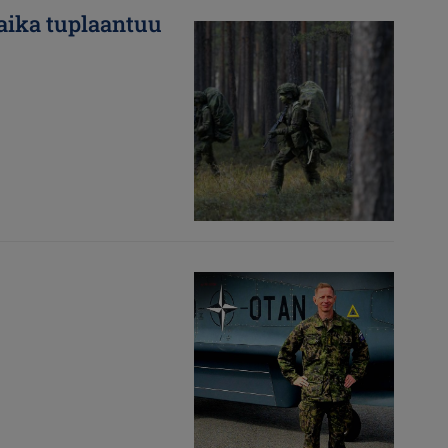
aika tuplaantuu
Kuva
Kuva