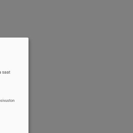
a saat
osivuston