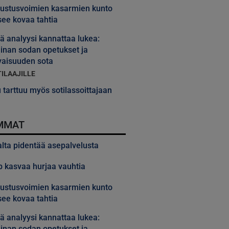
ustusvoimien kasarmien kunto
ee kovaa tahtia
 analyysi kannattaa lukea:
inan sodan opetukset ja
vaisuuden sota
TILAAJILLE
 tarttuu myös sotilassoittajaan
MMAT
alta pidentää asepalvelusta
 kasvaa hurjaa vauhtia
ustusvoimien kasarmien kunto
ee kovaa tahtia
 analyysi kannattaa lukea:
inan sodan opetukset ja