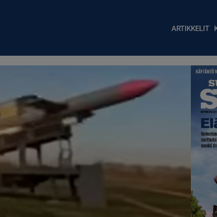
Main nav
ARTIKKELIT