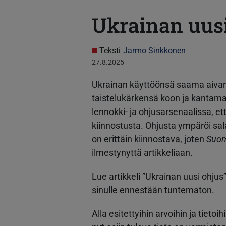
Ukrainan uusi
Teksti
Jarmo Sinkkonen
27.8.2025
Ukrainan käyttöönsä saama aivan 
taistelukärkensä koon ja kantama
lennokki- ja ohjusarsenaalissa, e
kiinnostusta. Ohjusta ympäröi sala
on erittäin kiinnostava, joten
Suom
ilmestynyttä artikkeliaan.
Lue artikkeli ”Ukrainan uusi ohjus”,
sinulle ennestään tuntematon.
Alla esitettyihin arvoihin ja tietoi