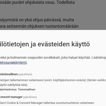
isään puolet ohjuksista osuu. Todellista
olyymistä on yksi ohjus päivässä, mutta
kana seitsemän ohjuksen tuotantomäärään
ittiin, että tämä tuotannon laajennus
lötietojen ja evästeiden käyttö
media Commons
lvelut ja kolmannen osapuolen sovellukset, joita haluat käyttää.
Lisätietoj
tietosuojakäytäntö
.
elusta
Kuva
oiminnallinen
(pakollinen)
ietojen tallentaminen selaimeesi (esim. käyttäjäistunnon eväste) (tämän verkk
äyttö edellyttää tätä).
äyttötarkoitus
:
Toiminnallinen
onsent manager
(pakollinen)
laro! Cookie & Consent Manager tallentaa suostumustietosi selaimeen.