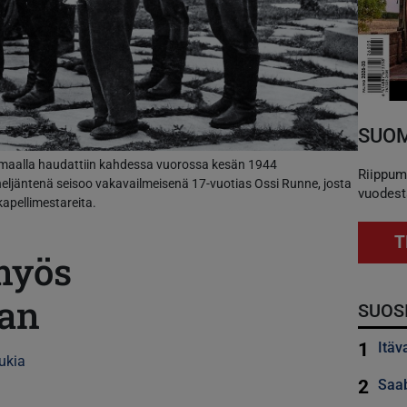
SUOM
aalla haudattiin kahdessa vuorossa kesän 1944
Riippum
 neljäntenä seisoo vakavailmeisenä 17-vuotias Ossi Runne, josta
vuodest
apellimestareita.
T
myös
aan
SUOS
1
Itäv
ukia
2
Saab