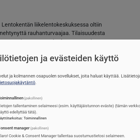
 Lentokentän liikelentokeskuksessa oltiin
ehtynyttä rauhanturvaajaa. Tilaisuudesta
assa varoittamassa soittokuntaa omaisten
ui pihalle asti. Vastaanottajien siirryttyä lopulta
lötietojen ja evästeiden käyttö
itti osuutensa Narvan marssilla, joka on
ja arkaainen sävelmä. Kapellimestari ehti
 sen tällä kertaa mahdollisimman pidättyvästi ja
lvelut ja kolmannen osapuolen sovellukset, joita haluat käyttää.
Lisätietoj
tietosuojakäytäntö
.
sta huolimatta ensimmäisen isorummun lyönti ja
ainen melodia vain yllytti saattoväkeä nyyhkimään
oiminnallinen
(pakollinen)
ietojen tallentaminen selaimeesi (esim. käyttäjäistunnon eväste) (tämän verkk
äyttö edellyttää tätä).
äyttötarkoitus
:
Toiminnallinen
onsent manager
(pakollinen)
uusikot pohtivat usein, olisivatko omaiset täysin
laro! Cookie & Consent Manager tallentaa suostumustietosi selaimeen.
täviä sotilaalliset kunnianosoitukset voivat olla.