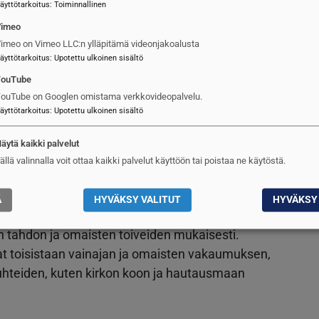
äyttötarkoitus
:
Toiminnallinen
 haudattiinpa valtiollista suurmiestä tai
Vimeo
imeo on Vimeo LLC:n ylläpitämä videonjakoalusta
äyttötarkoitus
:
Upotettu ulkoinen sisältö
emonia
YouTube
ouTube on Googlen omistama verkkovideopalvelu.
rjestetään vain vainajan tahdon mukaisesti ja
äyttötarkoitus
:
Upotettu ulkoinen sisältö
olimatta seremonian määrätty suuripuitteisuus ja
a hautajaisissa on itsestään selvää, saattaa tulla
äytä kaikki palvelut
enä yksityisen surun muuttuessa ainakin osittain
ällä valinnalla voit ottaa kaikki palvelut käyttöön tai poistaa ne käytöstä.
Ä
HYVÄKSY VALITUT
HYVÄKSY 
 tarkat ohjeet hautajaismenettelystä, mutta viime
n tahdon ja omaisten toiveiden mukaisesti.
vat toisistaan vainajan ja omaisten vakaumuksen,
suhteiden, kuten kirkon koon ja hautausmaan