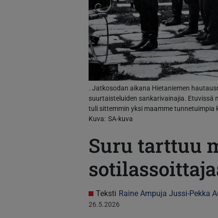
. Jatkosodan aikana Hietaniemen hautausm
suurtaisteluiden sankarivainajia. Etuvissä
tuli sittemmin yksi maamme tunnetuimpia k
Kuva
SA-kuva
Suru tarttuu 
sotilassoittaj
Teksti
Raine Ampuja
Jussi-Pekka A
26.5.2026