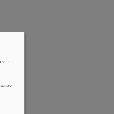
a saat
osivuston