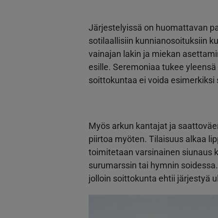
Järjestelyissä on huomattavan pal
sotilaallisiin kunnianosoituksiin ku
vainajan lakin ja miekan asettam
esille. Seremoniaa tukee yleensä 
soittokuntaa ei voida esimerkiksi
Myös arkun kantajat ja saattoväe
piirtoa myöten. Tilaisuus alkaa li
toimitetaan varsinainen siunaus ku
surumarssin tai hymnin soidessa. U
jolloin soittokunta ehtii järjesty
Kuva