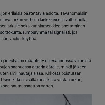
jon erilaisia päätettäviä asioita. Tavanomaisiin
uluvat arkun verhoilu kielekkeisellä valtiolipulla,
inen arkulle sekä kunniamerkkien asettaminen
soittokunta, rumpuryhmä tai signalisti, jos
 sään vuoksi käyttää.
n järjestys on määritelty ohjesäännössä viimeistä
ppujen saapuessa alttarin äärelle, minkä jälkeen
ten siviilihautajaisissa. Kirkosta poistutaan
sein kirkon sisällä musiikista vastaa urkuri,
ä ulkona hautaussaattoa varten.