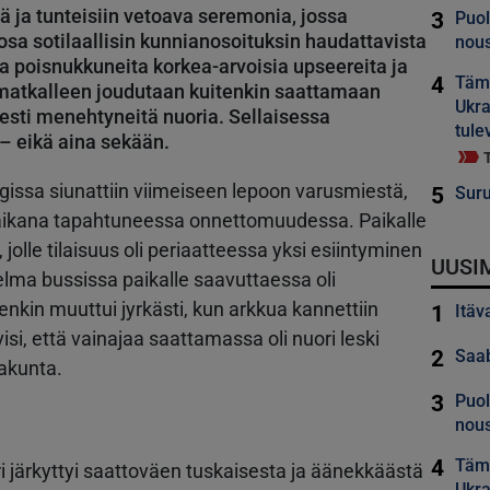
eä ja tunteisiin vetoava seremonia, jossa
3
Puol
 osa sotilaallisin kunnianosoituksin haudattavista
nous
lla poisnukkuneita korkea-arvoisia upseereita ja
4
Tämä
 matkalleen joudutaan kuitenkin saattamaan
Ukra
sti menehtyneitä nuoria. Sellaisessa
tule
– eikä aina sekään.
ssa siunattiin viimeiseen lepoon varusmiestä,
5
Suru
 aikana tapahtuneessa onnettomuudessa. Paikalle
jolle tilaisuus oli periaatteessa yksi esiintyminen
UUSI
elma bussissa paikalle saavuttaessa oli
enkin muuttui jyrkästi, kun arkkua kannettiin
1
Itäv
visi, että vainajaa saattamassa oli nuori leski
2
Saab
rakunta.
3
Puol
nous
4
Tämä
i järkyttyi saattoväen tuskaisesta ja äänekkäästä
Ukra