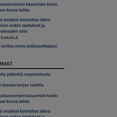
ustusvoimien kasarmien kunto
ee kovaa tahtia
 analyysi kannattaa lukea:
inan sodan opetukset ja
vaisuuden sota
TILAAJILLE
 tarttuu myös sotilassoittajaan
MMAT
alta pidentää asepalvelusta
 kasvaa hurjaa vauhtia
ustusvoimien kasarmien kunto
ee kovaa tahtia
 analyysi kannattaa lukea:
inan sodan opetukset ja