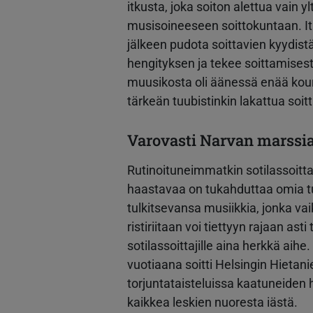
itkusta, joka soiton alettua vain 
musisoineeseen soittokuntaan. Itk
jälkeen pudota soittavien kyydistä,
hengityksen ja tekee soittamise
muusikosta oli äänessä enää kour
tärkeän tuubistinkin lakattua soi
Varovasti Narvan marssi
Rutinoituneimmatkin sotilassoitt
haastavaa on tukahduttaa omia t
tulkitsevansa musiikkia, jonka vai
ristiriitaan voi tiettyyn rajaan as
sotilassoittajille aina herkkä aihe
vuotiaana soitti Helsingin Hiet
torjuntataisteluissa kaatuneiden 
kaikkea leskien nuoresta iästä.