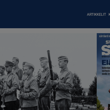
Main nav
ARTIKKELIT