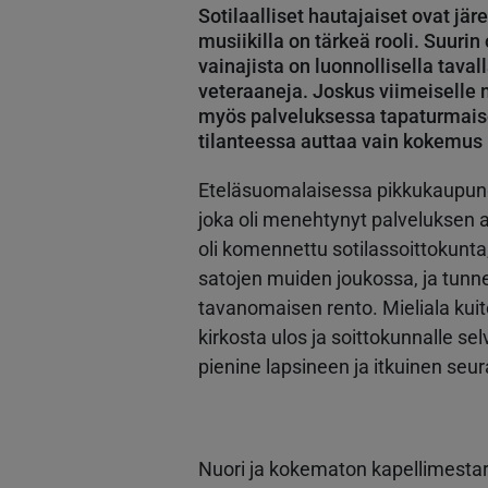
Sotilaalliset hautajaiset ovat jär
musiikilla on tärkeä rooli. Suurin
vainajista on luonnollisella tava
veteraaneja. Joskus viimeiselle
myös palveluksessa tapaturmaise
tilanteessa auttaa vain kokemus 
Eteläsuomalaisessa pikkukaupungi
joka oli menehtynyt palveluksen
oli komennettu sotilassoittokunta, 
satojen muiden joukossa, ja tunn
tavanomaisen rento. Mieliala kuit
kirkosta ulos ja soittokunnalle sel
pienine lapsineen ja itkuinen seu
Nuori ja kokematon kapellimestar