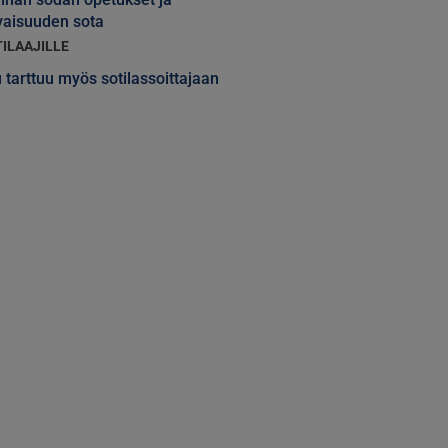
vaisuuden sota
TILAAJILLE
 tarttuu myös sotilassoittajaan