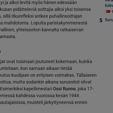
yltyi ja alkoi levitä myös hänen edessään
tule
uaan pidätteleviä soittajia alkoi yksi toisensa
 sillä itkurefleksi sotkee puhallinsoittajan
5
Suru
sta mahdotonta. Lopulta paristakymmenestä
allinen, yhteissoiton kannalta ratkaisevan
ttamasta.
a
ajat ovat toisinaan joutuneet kokemaan, kuinka
unteitaan, kun samaan aikaan tietää
kutus kuulijaan on erityisen voimakas. Tällaiseen
ti tottua, mutta sodankin aikana surusoitot olivat
. Esimerkiksi kapellimestari
Ossi Runne
, joka 17-
aniemessä kahdessa vuorossa kesän 1944
hautajaisissa, muisteli järkyttyneensä ennen