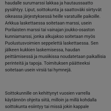
haudalle surumarssi lakkaa ja hautaussaatto
pysähtyy. Liput, soittokunta ja saattoväki siirtyvät
oikeassa järjestyksessä heille varatuille paikoille.
Arkkua laskettaessa soitetaan marssi, usein
Porilaisten marssi tai vainajan joukko-osaston
kunniamarssi, jonka alkujakso soitetaan myös
Puolustusvoimien seppelettä laskettaessa. Sen
jälkeen kukkien laskemisessa, haudan
peittämisessä ja musiikissa noudatetaan paikallisia
perinteitä ja tapoja. Toimituksen päätteeksi
soitetaan usein virsiä tai hymnejä.
Soittokunnille on kehittynyt vuosien varrella
käytännön ohjeita siitä, milloin ja millä kohdalla
soittokunta esiintyy tai missä jokin kappale