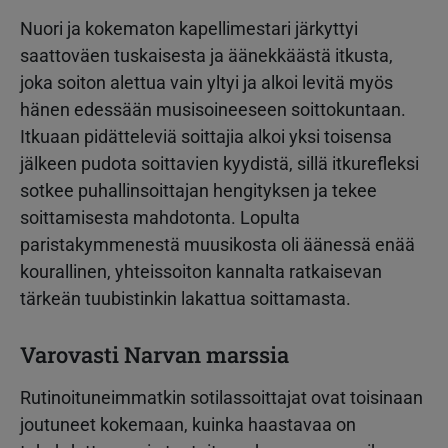
Nuori ja kokematon kapellimestari järkyttyi
saattoväen tuskaisesta ja äänekkäästä itkusta,
joka soiton alettua vain yltyi ja alkoi levitä myös
hänen edessään musisoineeseen soittokuntaan.
Itkuaan pidätteleviä soittajia alkoi yksi toisensa
jälkeen pudota soittavien kyydistä, sillä itkurefleksi
sotkee puhallinsoittajan hengityksen ja tekee
soittamisesta mahdotonta. Lopulta
paristakymmenestä muusikosta oli äänessä enää
kourallinen, yhteissoiton kannalta ratkaisevan
tärkeän tuubistinkin lakattua soittamasta.
Varovasti Narvan marssia
Rutinoituneimmatkin sotilassoittajat ovat toisinaan
joutuneet kokemaan, kuinka haastavaa on