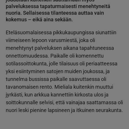
palveluksessa tapaturmaisesti menehtyneitä
nuoria. Sellaisessa tilanteessa auttaa vain
kokemus – eikä aina sekään.
Eteläsuomalaisessa pikkukaupungissa siunattiin
viimeiseen lepoon varusmiestä, joka oli
menehtynyt palveluksen aikana tapahtuneessa
onnettomuudessa. Paikalle oli komennettu
sotilassoittokunta, jolle tilaisuus oli periaatteessa
yksi esiintyminen satojen muiden joukossa, ja
tunnelma bussissa paikalle saavuttaessa oli
tavanomaisen rento. Mieliala kuitenkin muuttui
jyrkästi, kun arkkua kannettiin kirkosta ulos ja
soittokunnalle selvisi, että vainajaa saattamassa oli
nuori leski pienine lapsineen ja itkuinen seurakunta.