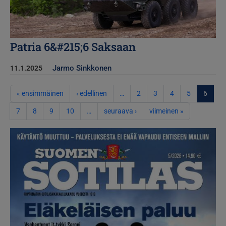
Patria 6&#215;6 Saksaan
Jarmo Sinkkonen
11.1.2025
Sivutus
Ensimmäinen sivu
Edellinen sivu
« ensimmäinen
‹ edellinen
…
2
3
4
5
6
Seuraava sivu
Viimeinen siv
7
8
9
10
…
seuraava ›
viimeinen »