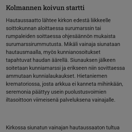
Kolmannen koivun startti
Hautaussaatto lähtee kirkon edestä liikkeelle
soittokunnan aloittaessa surumarssin tai
rumpaleiden soittaessa ohjesäännön mukaista
surumarssirummutusta. Mikäli vainaja siunataan
hautausmaalla, myös kunnianosoitukset
tapahtuvat haudan äärellä. Siunauksen jälkeen
soitetaan kunniamarssi ja erikseen niin sovittaessa
ammutaan kunnialaukaukset. Hietaniemen
krematoriossa, josta arkkua ei kanneta mihinkään,
seremonia päättyy usein puolustusvoimien
iltasoittoon viimeisenä palveluksena vainajalle.
Kirkossa siunatun vainajan hautaussaaton tultua