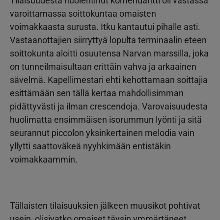
Tilaisuudesta huolehtinut komendantti oli vastassa
varoittamassa soittokuntaa omaisten
voimakkaasta surusta. Itku kantautui pihalle asti.
Vastaanottajien siirryttyä lopulta terminaalin eteen
soittokunta aloitti osuutensa Narvan marssilla, joka
on tunneilmaisultaan erittäin vahva ja arkaainen
sävelmä. Kapellimestari ehti kehottamaan soittajia
esittämään sen tällä kertaa mahdollisimman
pidättyvästi ja ilman crescendoja. Varovaisuudesta
huolimatta ensimmäisen isorummun lyönti ja sitä
seurannut piccolon yksinkertainen melodia vain
yllytti saattoväkeä nyyhkimään entistäkin
voimakkaammin.
Tällaisten tilaisuuksien jälkeen muusikot pohtivat
usein, olisivatko omaiset täysin ymmärtäneet,