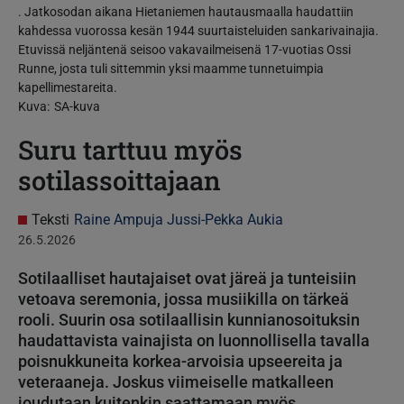
. Jatkosodan aikana Hietaniemen hautausmaalla haudattiin
kahdessa vuorossa kesän 1944 suurtaisteluiden sankarivainajia.
Etuvissä neljäntenä seisoo vakavailmeisenä 17-vuotias Ossi
Runne, josta tuli sittemmin yksi maamme tunnetuimpia
kapellimestareita.
Kuva
SA-kuva
Suru tarttuu myös
sotilassoittajaan
Teksti
Raine Ampuja
Jussi-Pekka Aukia
26.5.2026
Sotilaalliset hautajaiset ovat järeä ja tunteisiin
vetoava seremonia, jossa musiikilla on tärkeä
rooli. Suurin osa sotilaallisin kunnianosoituksin
haudattavista vainajista on luonnollisella tavalla
poisnukkuneita korkea-arvoisia upseereita ja
veteraaneja. Joskus viimeiselle matkalleen
joudutaan kuitenkin saattamaan myös