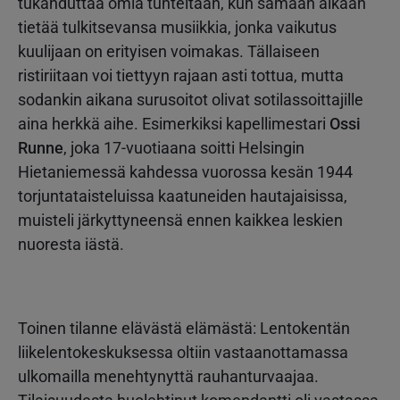
tukahduttaa omia tunteitaan, kun samaan aikaan
tietää tulkitsevansa musiikkia, jonka vaikutus
kuulijaan on erityisen voimakas. Tällaiseen
ristiriitaan voi tiettyyn rajaan asti tottua, mutta
sodankin aikana surusoitot olivat sotilassoittajille
aina herkkä aihe. Esimerkiksi kapellimestari
Ossi
Runne
, joka 17-vuotiaana soitti Helsingin
Hietaniemessä kahdessa vuorossa kesän 1944
torjuntataisteluissa kaatuneiden hautajaisissa,
muisteli järkyttyneensä ennen kaikkea leskien
nuoresta iästä.
Toinen tilanne elävästä elämästä: Lentokentän
liikelentokeskuksessa oltiin vastaanottamassa
ulkomailla menehtynyttä rauhanturvaajaa.