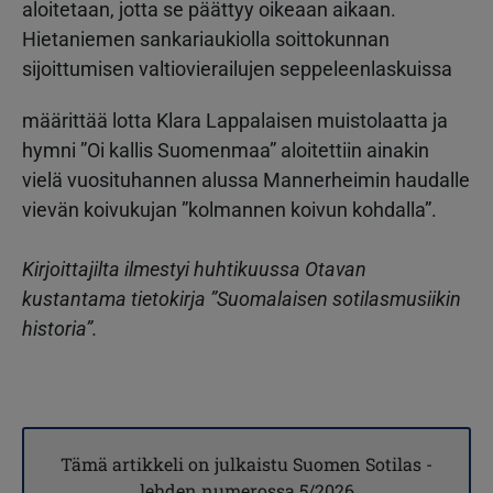
aloitetaan, jotta se päättyy oikeaan aikaan.
Hietaniemen sankariaukiolla soittokunnan
sijoittumisen valtiovierailujen seppeleenlaskuissa
määrittää lotta Klara Lappalaisen muistolaatta ja
hymni ”Oi kallis Suomenmaa” aloitettiin ainakin
vielä vuosituhannen alussa Mannerheimin haudalle
vievän koivukujan ”kolmannen koivun kohdalla”.
Kirjoittajilta ilmestyi huhtikuussa Otavan
kustantama tietokirja
”Suomalaisen sotilasmusiikin
historia”.
Tämä artikkeli on julkaistu Suomen Sotilas -
lehden numerossa
5/2026