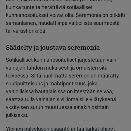
kuinka tunteita herättäviä sotilaalliset
kunnianosoitukset voivat olla. Seremonia on pitkälti
samanlainen, haudattiinpa valtiollista suurmiestä
tai varushenkilöä.
Säädelty ja joustava seremonia
Sotilaalliset kunnianosoitukset järjestetään vain
vainajan tahdon mukaisesti ja omaisten sitä
toivoessa. Siitä huolimatta seremonian määrätty
suuripuitteisuus ja mahtipontisuus, joka
valtiollisissa hautajaisissa on itsestään selvää,
saattaa tulla vainajan siviiliomaisille yllätyksenä
yksityisen surun muuttuessa ainakin osittain
julkiseksi.
Yleinen palvelusohjesääntö antaa tarkat ohjeet