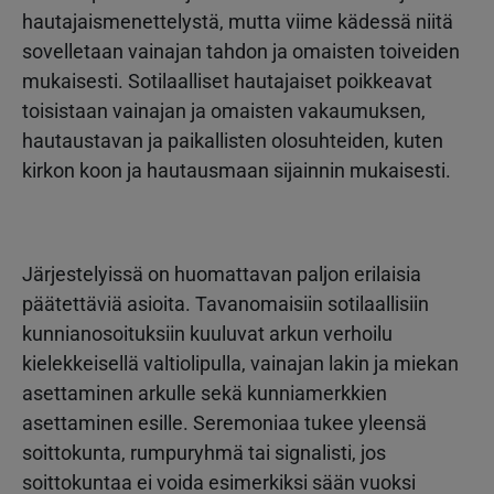
hautajaismenettelystä, mutta viime kädessä niitä
sovelletaan vainajan tahdon ja omaisten toiveiden
mukaisesti. Sotilaalliset hautajaiset poikkeavat
toisistaan vainajan ja omaisten vakaumuksen,
hautaustavan ja paikallisten olosuhteiden, kuten
kirkon koon ja hautausmaan sijainnin mukaisesti.
Järjestelyissä on huomattavan paljon erilaisia
päätettäviä asioita. Tavanomaisiin sotilaallisiin
kunnianosoituksiin kuuluvat arkun verhoilu
kielekkeisellä valtiolipulla, vainajan lakin ja miekan
asettaminen arkulle sekä kunniamerkkien
asettaminen esille. Seremoniaa tukee yleensä
soittokunta, rumpuryhmä tai signalisti, jos
soittokuntaa ei voida esimerkiksi sään vuoksi