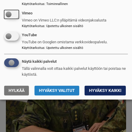
Jarmo Sinkkonen
Käyttötarkoitus
:
Toiminnallinen
10.2.2025
Vimeo
Kuva
Vimeo on Vimeo LLC:n ylläpitämä videonjakoalusta
Käyttötarkoitus
:
Upotettu ulkoinen sisältö
YouTube
YouTube on Googlen omistama verkkovideopalvelu.
Käyttötarkoitus
:
Upotettu ulkoinen sisältö
Näytä kaikki palvelut
Tällä valinnalla voit ottaa kaikki palvelut käyttöön tai poistaa ne
käytöstä.
HYLKÄÄ
HYVÄKSY VALITUT
HYVÄKSY KAIKKI