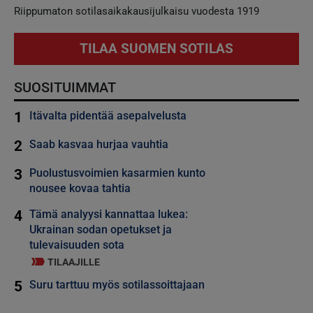
Riippumaton sotilasaikakausijulkaisu vuodesta 1919
TILAA SUOMEN SOTILAS
SUOSITUIMMAT
1
Itävalta pidentää asepalvelusta
2
Saab kasvaa hurjaa vauhtia
3
Puolustusvoimien kasarmien kunto
nousee kovaa tahtia
4
Tämä analyysi kannattaa lukea:
Ukrainan sodan opetukset ja
tulevaisuuden sota
TILAAJILLE
5
Suru tarttuu myös sotilassoittajaan