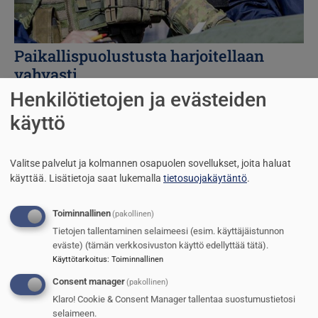
Paikallispuolustusta harjoitellaan
vahvasti
Henkilötietojen ja evästeiden
Jarmo Sinkkonen
11.2.2025
käyttö
Kuva
Valitse palvelut ja kolmannen osapuolen sovellukset, joita haluat
käyttää.
Lisätietoja saat lukemalla
tietosuojakäytäntö
.
Toiminnallinen
(pakollinen)
Tietojen tallentaminen selaimeesi (esim. käyttäjäistunnon
eväste) (tämän verkkosivuston käyttö edellyttää tätä).
Käyttötarkoitus
:
Toiminnallinen
Consent manager
(pakollinen)
Suomi sai droonistrategian
Klaro! Cookie & Consent Manager tallentaa suostumustietosi
selaimeen.