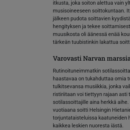
itkusta, joka soiton alettua vain 
musisoineeseen soittokuntaan. Itk
jälkeen pudota soittavien kyydistä,
hengityksen ja tekee soittamise
muusikosta oli äänessä enää kour
tärkeän tuubistinkin lakattua soi
Varovasti Narvan marssi
Rutinoituneimmatkin sotilassoitt
haastavaa on tukahduttaa omia t
tulkitsevansa musiikkia, jonka vai
ristiriitaan voi tiettyyn rajaan as
sotilassoittajille aina herkkä aihe
vuotiaana soitti Helsingin Hiet
torjuntataisteluissa kaatuneiden 
kaikkea leskien nuoresta iästä.