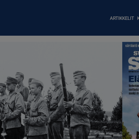
Main nav
ARTIKKELIT