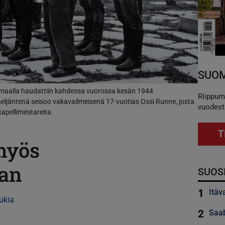
SUOM
aalla haudattiin kahdessa vuorossa kesän 1944
Riippum
 neljäntenä seisoo vakavailmeisenä 17-vuotias Ossi Runne, josta
vuodest
apellimestareita.
T
myös
aan
SUOS
1
Itäv
ukia
2
Saab