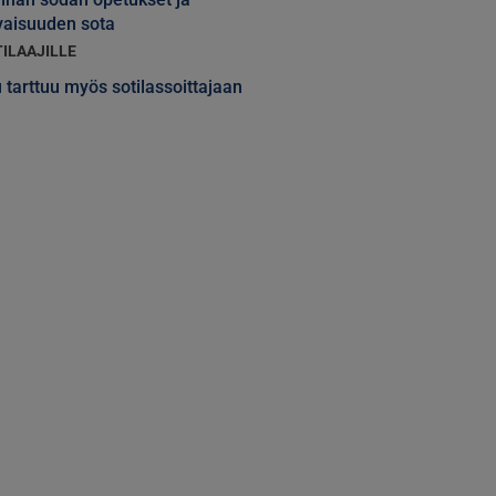
vaisuuden sota
TILAAJILLE
 tarttuu myös sotilassoittajaan