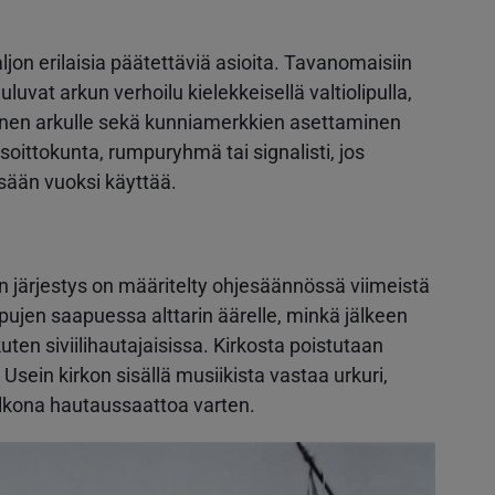
jon erilaisia päätettäviä asioita. Tavanomaisiin
uluvat arkun verhoilu kielekkeisellä valtiolipulla,
inen arkulle sekä kunniamerkkien asettaminen
soittokunta, rumpuryhmä tai signalisti, jos
 sään vuoksi käyttää.
n järjestys on määritelty ohjesäännössä viimeistä
ppujen saapuessa alttarin äärelle, minkä jälkeen
ten siviilihautajaisissa. Kirkosta poistutaan
sein kirkon sisällä musiikista vastaa urkuri,
ä ulkona hautaussaattoa varten.