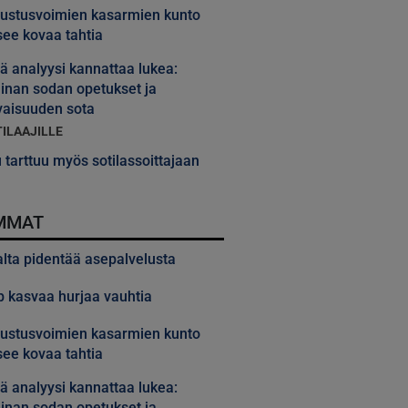
ustusvoimien kasarmien kunto
ee kovaa tahtia
 analyysi kannattaa lukea:
inan sodan opetukset ja
vaisuuden sota
TILAAJILLE
 tarttuu myös sotilassoittajaan
MMAT
alta pidentää asepalvelusta
 kasvaa hurjaa vauhtia
ustusvoimien kasarmien kunto
ee kovaa tahtia
 analyysi kannattaa lukea:
inan sodan opetukset ja