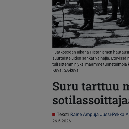
. Jatkosodan aikana Hietaniemen hautausm
suurtaisteluiden sankarivainajia. Etuvissä
tuli sittemmin yksi maamme tunnetuimpia k
Kuva
SA-kuva
Suru tarttuu 
sotilassoittaj
Teksti
Raine Ampuja
Jussi-Pekka A
26.5.2026