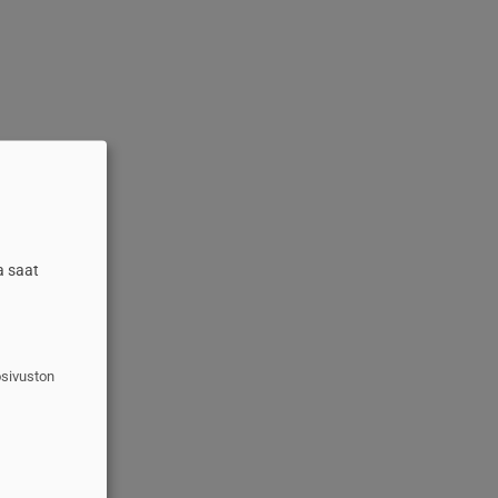
a saat
osivuston