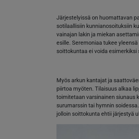
Järjestelyissä on huomattavan pal
sotilaallisiin kunnianosoituksiin ku
vainajan lakin ja miekan asettam
esille. Seremoniaa tukee yleensä 
soittokuntaa ei voida esimerkiksi
Myös arkun kantajat ja saattoväe
piirtoa myöten. Tilaisuus alkaa li
toimitetaan varsinainen siunaus ku
surumarssin tai hymnin soidessa. U
jolloin soittokunta ehtii järjesty
Kuva