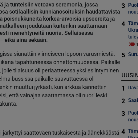
eä ja tunteisiin vetoava seremonia, jossa
3
Puol
 osa sotilaallisin kunnianosoituksin haudattavista
nous
lla poisnukkuneita korkea-arvoisia upseereita ja
4
Tämä
 matkalleen joudutaan kuitenkin saattamaan
Ukra
sti menehtyneitä nuoria. Sellaisessa
tule
– eikä aina sekään.
ssa siunattiin viimeiseen lepoon varusmiestä,
5
Suru
 aikana tapahtuneessa onnettomuudessa. Paikalle
jolle tilaisuus oli periaatteessa yksi esiintyminen
UUSI
elma bussissa paikalle saavuttaessa oli
enkin muuttui jyrkästi, kun arkkua kannettiin
1
Itäv
visi, että vainajaa saattamassa oli nuori leski
2
Saab
rakunta.
3
Puol
nous
4
Tämä
i järkyttyi saattoväen tuskaisesta ja äänekkäästä
Ukra