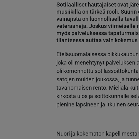
Sotilaalliset hautajaiset ovat jär
musiikilla on tärkeä rooli. Suurin
vainajista on luonnollisella tava
veteraaneja. Joskus viimeiselle
myös palveluksessa tapaturmaise
tilanteessa auttaa vain kokemus 
Eteläsuomalaisessa pikkukaupungi
joka oli menehtynyt palveluksen
oli komennettu sotilassoittokunta, 
satojen muiden joukossa, ja tunn
tavanomaisen rento. Mieliala kuit
kirkosta ulos ja soittokunnalle sel
pienine lapsineen ja itkuinen seu
Nuori ja kokematon kapellimestar