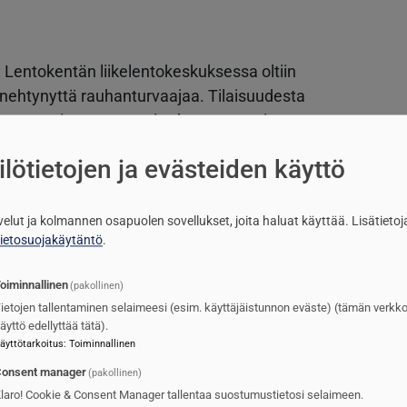
 Lentokentän liikelentokeskuksessa oltiin
ehtynyttä rauhanturvaajaa. Tilaisuudesta
assa varoittamassa soittokuntaa omaisten
ui pihalle asti. Vastaanottajien siirryttyä lopulta
lötietojen ja evästeiden käyttö
itti osuutensa Narvan marssilla, joka on
ja arkaainen sävelmä. Kapellimestari ehti
 sen tällä kertaa mahdollisimman pidättyvästi ja
lvelut ja kolmannen osapuolen sovellukset, joita haluat käyttää.
Lisätietoj
tietosuojakäytäntö
.
sta huolimatta ensimmäisen isorummun lyönti ja
ainen melodia vain yllytti saattoväkeä nyyhkimään
oiminnallinen
(pakollinen)
ietojen tallentaminen selaimeesi (esim. käyttäjäistunnon eväste) (tämän verkk
äyttö edellyttää tätä).
äyttötarkoitus
:
Toiminnallinen
onsent manager
(pakollinen)
uusikot pohtivat usein, olisivatko omaiset täysin
laro! Cookie & Consent Manager tallentaa suostumustietosi selaimeen.
täviä sotilaalliset kunnianosoitukset voivat olla.