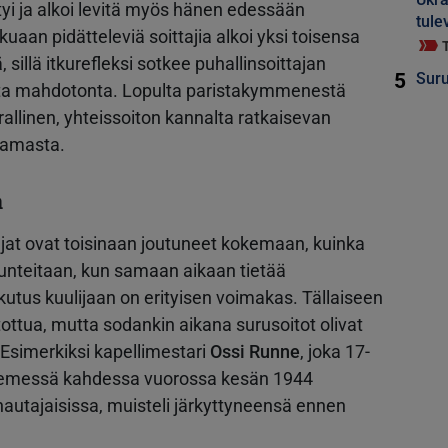
yltyi ja alkoi levitä myös hänen edessään
tule
uaan pidätteleviä soittajia alkoi yksi toisensa
 sillä itkurefleksi sotkee puhallinsoittajan
5
Suru
sta mahdotonta. Lopulta paristakymmenestä
allinen, yhteissoiton kannalta ratkaisevan
ttamasta.
a
ajat ovat toisinaan joutuneet kokemaan, kuinka
unteitaan, kun samaan aikaan tietää
kutus kuulijaan on erityisen voimakas. Tällaiseen
ti tottua, mutta sodankin aikana surusoitot olivat
. Esimerkiksi kapellimestari
Ossi Runne
, joka 17-
aniemessä kahdessa vuorossa kesän 1944
hautajaisissa, muisteli järkyttyneensä ennen