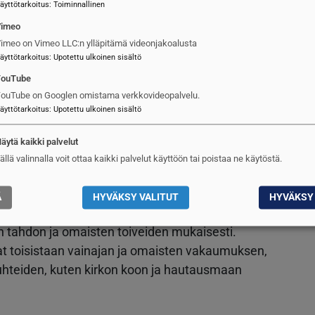
äyttötarkoitus
:
Toiminnallinen
 haudattiinpa valtiollista suurmiestä tai
Vimeo
imeo on Vimeo LLC:n ylläpitämä videonjakoalusta
äyttötarkoitus
:
Upotettu ulkoinen sisältö
emonia
YouTube
ouTube on Googlen omistama verkkovideopalvelu.
rjestetään vain vainajan tahdon mukaisesti ja
äyttötarkoitus
:
Upotettu ulkoinen sisältö
olimatta seremonian määrätty suuripuitteisuus ja
a hautajaisissa on itsestään selvää, saattaa tulla
äytä kaikki palvelut
enä yksityisen surun muuttuessa ainakin osittain
ällä valinnalla voit ottaa kaikki palvelut käyttöön tai poistaa ne käytöstä.
Ä
HYVÄKSY VALITUT
HYVÄKSY 
 tarkat ohjeet hautajaismenettelystä, mutta viime
n tahdon ja omaisten toiveiden mukaisesti.
vat toisistaan vainajan ja omaisten vakaumuksen,
suhteiden, kuten kirkon koon ja hautausmaan