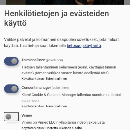
Henkilötietojen ja evästeiden
Droonien vihollinen
käyttö
Reijo Ruokanen
21.5.2026
Valitse palvelut ja kolmannen osapuolen sovellukset, joita haluat
Kuva
käyttää.
Lisätietoja saat lukemalla
tietosuojakäytäntö
.
Toiminnallinen
(pakollinen)
Tietojen tallentaminen selaimeesi (esim. käyttäjäistunnon
eväste) (tämän verkkosivuston käyttö edellyttää tätä).
Käyttötarkoitus
:
Toiminnallinen
Consent manager
(pakollinen)
Klaro! Cookie & Consent Manager tallentaa suostumustietosi
selaimeen.
Käyttötarkoitus
:
Toiminnallinen
Vimeo
Lasit silmille ja panssari vauhtiin
Vimeo on Vimeo LLC:n ylläpitämä videonjakoalusta
Käyttötarkoitus
:
Upotettu ulkoinen sisältö