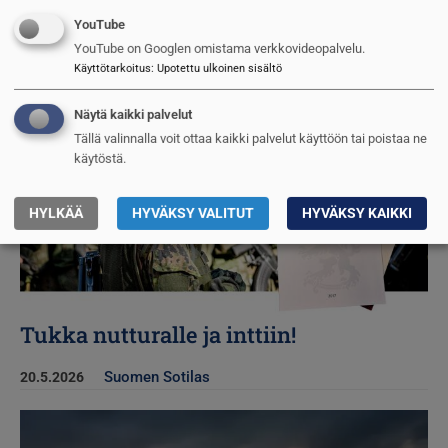
Suomen Sotilas
20.5.2026
YouTube
YouTube on Googlen omistama verkkovideopalvelu.
Kuva
Käyttötarkoitus
:
Upotettu ulkoinen sisältö
Näytä kaikki palvelut
Tällä valinnalla voit ottaa kaikki palvelut käyttöön tai poistaa ne
käytöstä.
HYLKÄÄ
HYVÄKSY VALITUT
HYVÄKSY KAIKKI
Tukka nutturalle ja inttiin!
Suomen Sotilas
20.5.2026
Kuva