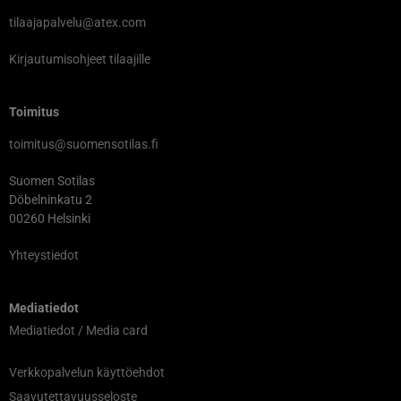
tilaajapalvelu@atex.com
Kirjautumisohjeet tilaajille
Toimitus
toimitus@suomensotilas.fi
Suomen Sotilas
Döbelninkatu 2
00260 Helsinki
Yhteystiedot
Mediatiedot
Mediatiedot / Media card
Verkkopalvelun käyttöehdot
Saavutettavuusseloste