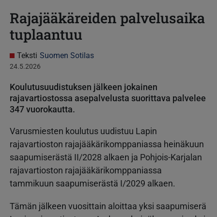
Rajajääkäreiden palvelusaika
tuplaantuu
Teksti
Suomen Sotilas
24.5.2026
Koulutusuudistuksen jälkeen jokainen
rajavartiostossa asepalvelusta suorittava palvelee
347 vuorokautta.
Varusmiesten koulutus uudistuu Lapin
rajavartioston rajajääkärikomppaniassa heinäkuun
saapumiserästä II/2028 alkaen ja Pohjois-Karjalan
rajavartioston rajajääkärikomppaniassa
tammikuun saapumiserästä I/2029 alkaen.
Tämän jälkeen vuosittain aloittaa yksi saapumiserä