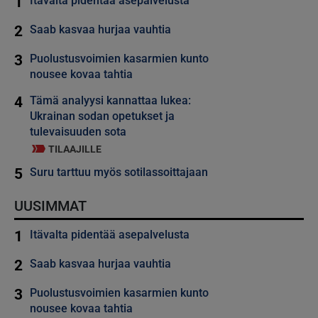
1
Itävalta pidentää asepalvelusta
2
Saab kasvaa hurjaa vauhtia
3
Puolustusvoimien kasarmien kunto
nousee kovaa tahtia
4
Tämä analyysi kannattaa lukea:
Ukrainan sodan opetukset ja
tulevaisuuden sota
TILAAJILLE
5
Suru tarttuu myös sotilassoittajaan
UUSIMMAT
1
Itävalta pidentää asepalvelusta
2
Saab kasvaa hurjaa vauhtia
3
Puolustusvoimien kasarmien kunto
nousee kovaa tahtia