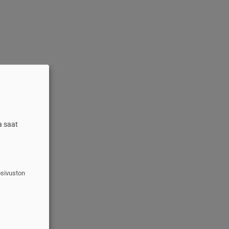
a saat
osivuston