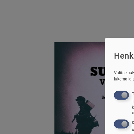
Kuva
Henki
Valitse pa
lukemalla
T
T
k
K
C
K