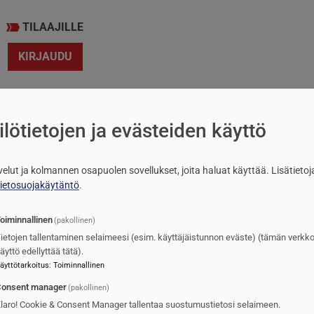
TILAAJILLE
KIRJAUDU
lötietojen ja evästeiden käyttö
lvelut ja kolmannen osapuolen sovellukset, joita haluat käyttää.
Lisätietoj
tietosuojakäytäntö
.
oiminnallinen
(pakollinen)
ietojen tallentaminen selaimeesi (esim. käyttäjäistunnon eväste) (tämän verkk
äyttö edellyttää tätä).
äyttötarkoitus
:
Toiminnallinen
onsent manager
(pakollinen)
laro! Cookie & Consent Manager tallentaa suostumustietosi selaimeen.