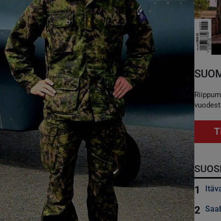
SUOM
Riippum
vuodest
T
SUOS
1
Itäv
2
Saab