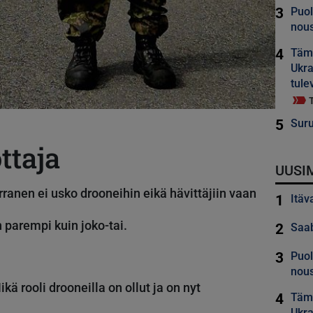
3
Puol
nous
4
Tämä
Ukra
tule
5
Suru
ttaja
UUSI
anen ei usko drooneihin eikä hävittäjiin vaan
1
Itäv
 parempi kuin joko-tai.
2
Saab
3
Puol
nous
ä rooli drooneilla on ollut ja on nyt
4
Tämä
Ukra