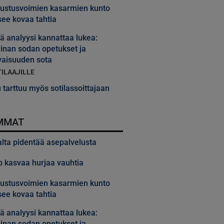
ustusvoimien kasarmien kunto
ee kovaa tahtia
 analyysi kannattaa lukea:
inan sodan opetukset ja
vaisuuden sota
TILAAJILLE
 tarttuu myös sotilassoittajaan
MMAT
alta pidentää asepalvelusta
 kasvaa hurjaa vauhtia
ustusvoimien kasarmien kunto
ee kovaa tahtia
 analyysi kannattaa lukea:
inan sodan opetukset ja