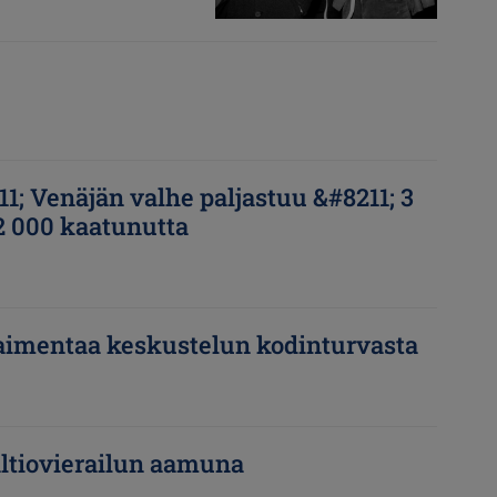
1; Venäjän valhe paljastuu &#8211; 3
 2 000 kaatunutta
 vaimentaa keskustelun kodinturvasta
altiovierailun aamuna