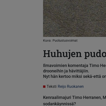
Kuva
Puolustusvoimat
Huhujen pudo
Ilmavoimien komentaja Timo Herr
drooneihin ja hävittäjiin.
Nyt hän kertoo miksi sekä-että on
Teksti
Reijo Ruokanen
Kenraalimajuri Timo Herranen, Mik
sodankäynnissä?