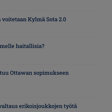
 voitetaan Kylmä Sota 2.0
elle haitallisia?
astuu Ottawan sopimukseen
altaus erikoisjoukkojen työtä