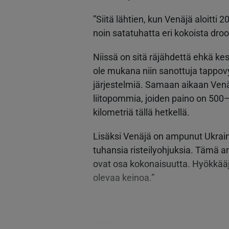
”Siitä lähtien, kun Venäjä aloitt
noin satatuhatta eri kokoista dro
Niissä on sitä räjähdettä ehkä ke
ole mukana niin sanottuja tappo
järjestelmiä. Samaan aikaan Ven
liitopommia, joiden paino on 500
kilometriä tällä hetkellä.
Lisäksi Venäjä on ampunut Ukraina
tuhansia risteilyohjuksia. Tämä 
ovat osa kokonaisuutta. Hyökkääj
olevaa keinoa.”
Mikä näistä on eniten aiheuttanu