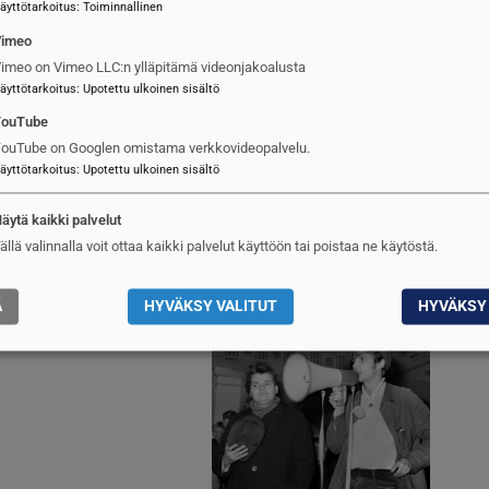
äyttötarkoitus
:
Toiminnallinen
Vimeo
imeo on Vimeo LLC:n ylläpitämä videonjakoalusta
äyttötarkoitus
:
Upotettu ulkoinen sisältö
YouTube
ouTube on Googlen omistama verkkovideopalvelu.
u saattaa olla tilastopoikkeama
äyttötarkoitus
:
Upotettu ulkoinen sisältö
äytä kaikki palvelut
ällä valinnalla voit ottaa kaikki palvelut käyttöön tai poistaa ne käytöstä.
oja on Venäjän
Kuva
Ä
HYVÄKSY VALITUT
HYVÄKSY 