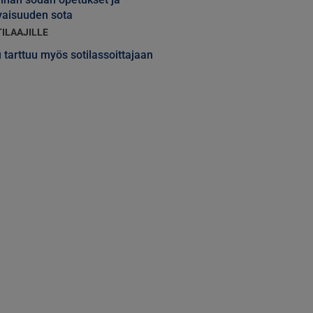
vaisuuden sota
TILAAJILLE
 tarttuu myös sotilassoittajaan