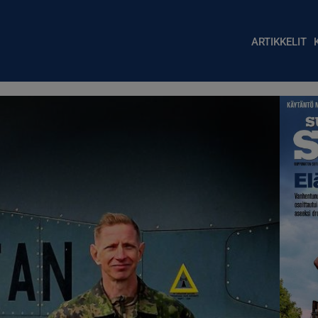
Main nav
ARTIKKELIT