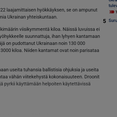
tule
i 2022 laajamittaisen hyökkäyksen, se on ampunut
onia Ukrainan yhteiskuntaan.
5
Suru
skimäärin viisikymmentä kiloa. Näissä luvuissa ei
vyöhykkeelle suunnattuja, ihan lyhyen kantamaan
äjä on pudottanut Ukrainaan noin 130 000
–3000 kiloa. Niiden kantamat ovat noin parisataa
an useita tuhansia ballistisia ohjuksia ja useita
antaa vähän viitekehystä kokonaisuuteen. Droonit
ä pyrkii käyttämään helpoiten käytettävissä
t murhetta ja vahinkoa?