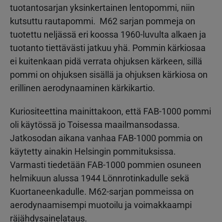
tuotantosarjan yksinkertainen lentopommi, niin
kutsuttu rautapommi. M62 sarjan pommeja on
tuotettu neljässä eri koossa 1960-luvulta alkaen ja
tuotanto tiettävästi jatkuu yhä. Pommin kärkiosaa
ei kuitenkaan pidä verrata ohjuksen kärkeen, sillä
pommi on ohjuksen sisällä ja ohjuksen kärkiosa on
erillinen aerodynaaminen kärkikartio.
Kuriositeettina mainittakoon, että FAB-1000 pommi
oli käytössä jo Toisessa maailmansodassa.
Jatkosodan aikana vanhaa FAB-1000 pommia on
käytetty ainakin Helsingin pommituksissa.
Varmasti tiedetään FAB-1000 pommien osuneen
helmikuun alussa 1944 Lönnrotinkadulle sekä
Kuortaneenkadulle. M62-sarjan pommeissa on
aerodynaamisempi muotoilu ja voimakkaampi
räjähdysainelataus.