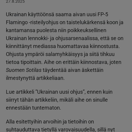
27.8.2025
Ukrainan käyttöönsä saama aivan uusi FP-5
Flamingo -risteilyohjus on taistelukärkensä koon ja
kantamansa puolesta niin poikkeuksellinen
Ukrainan lennokki- ja ohjusarsenaalissa, että se on
kiinnittänyt mediassa huomattavaa kiinnostusta.
Ohjusta ympäröi salamyhkäisyys ja siitä tihkuu
tietoa tipoittain. Aihe on erittäin kiinnostava, joten
Suomen Sotilas
täydentää aivan äskettäin
ilmestynyttä artikkeliaan.
Lue artikkeli ”Ukrainan uusi ohjus”, ennen kuin
siirryt tähän artikkeliin, mikäli aihe on sinulle
ennestään tuntematon.
Alla esitettyihin arvoihin ja tietoihin on
suhtauduttava tietyllä varovaisuudella, sillä nyt