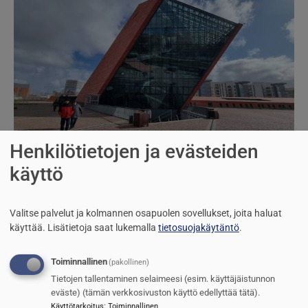
Henkilötietojen ja evästeiden
WW II museo, Gdańsk, Puola
käyttö
Jarmo Sinkkonen
2.5.2025
Valitse palvelut ja kolmannen osapuolen sovellukset, joita haluat
Kuva
käyttää.
Lisätietoja saat lukemalla
tietosuojakäytäntö
.
Toiminnallinen
(pakollinen)
Tietojen tallentaminen selaimeesi (esim. käyttäjäistunnon
eväste) (tämän verkkosivuston käyttö edellyttää tätä).
Käyttötarkoitus
:
Toiminnallinen