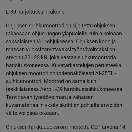
L-39 harjoitussuihkukone.
Ohjuksen suihkumoottori on sijoitettu ohjuksen
takaosaan ohjusrungon yläpuolelle kuin aikoinaan
saksalaisten V-1 -ohjuksessa. Ohjuksen koon ja
massan vuoksi tarvittavaksi työntövoimaksi on
arvioitu 20–23 kN, joka vastaa suihkumoottoria
harjoituskoneessa. Kuvatarkastelujen perusteella
ohjuksen moottori on todennäköisesti AI-25TL -
suihkumoottori. Moottori on sama kuin
tsekkiläisessä Aero L-39 harjoitussuihkukoneessa.
Tarvittavan työntövoiman ja vähäisen
kuvamateriaalin yksityiskohtien pohjalta arvioiden
väite voi osua oikeaan.
Ohjuksen tarkkuudeksi on ilmoitettu CEP-arvona 14