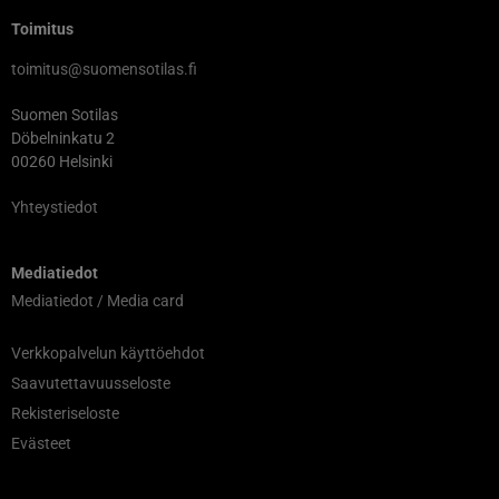
Toimitus
toimitus@suomensotilas.fi
Suomen Sotilas
Döbelninkatu 2
00260 Helsinki
Yhteystiedot
Mediatiedot
Mediatiedot / Media card
Verkkopalvelun käyttöehdot
Saavutettavuusseloste
Rekisteriseloste
Evästeet