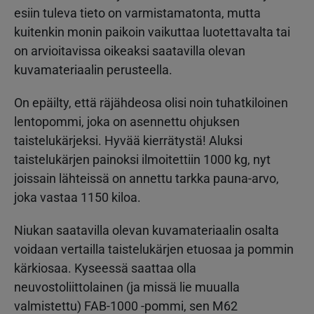
esiin tuleva tieto on varmistamatonta, mutta
kuitenkin monin paikoin vaikuttaa luotettavalta tai
on arvioitavissa oikeaksi saatavilla olevan
kuvamateriaalin perusteella.
On epäilty, että räjähdeosa olisi noin tuhatkiloinen
lentopommi, joka on asennettu ohjuksen
taistelukärjeksi. Hyvää kierrätystä! Aluksi
taistelukärjen painoksi ilmoitettiin 1000 kg, nyt
joissain lähteissä on annettu tarkka pauna-arvo,
joka vastaa 1150 kiloa.
Niukan saatavilla olevan kuvamateriaalin osalta
voidaan vertailla taistelukärjen etuosaa ja pommin
kärkiosaa. Kyseessä saattaa olla
neuvostoliittolainen (ja missä lie muualla
valmistettu) FAB-1000 -pommi, sen M62