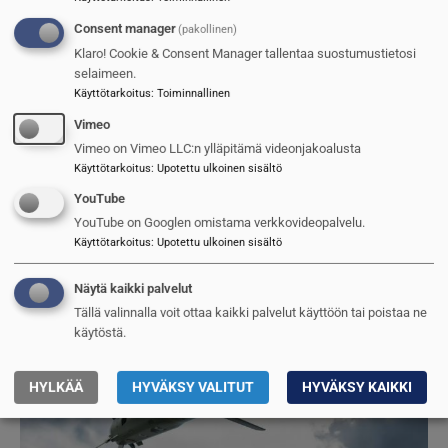
Consent manager
(pakollinen)
Klaro! Cookie & Consent Manager tallentaa suostumustietosi
selaimeen.
Käyttötarkoitus
:
Toiminnallinen
Vimeo
USA kehittää asevoimiaan rajusti
Vimeo on Vimeo LLC:n ylläpitämä videonjakoalusta
Käyttötarkoitus
:
Upotettu ulkoinen sisältö
Jarmo Sinkkonen
2.5.2025
YouTube
YouTube on Googlen omistama verkkovideopalvelu.
Kuva
Käyttötarkoitus
:
Upotettu ulkoinen sisältö
Näytä kaikki palvelut
Tällä valinnalla voit ottaa kaikki palvelut käyttöön tai poistaa ne
käytöstä.
HYLKÄÄ
HYVÄKSY VALITUT
HYVÄKSY KAIKKI