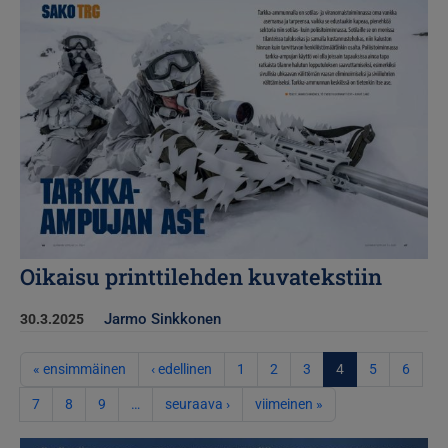
Kuva
Oikaisu printtilehden kuvatekstiin
Jarmo Sinkkonen
30.3.2025
Sivutus
Ensimmäinen sivu
Edellinen sivu
« ensimmäinen
‹ edellinen
1
2
3
4
5
6
Seuraava sivu
Viimeinen sivu
7
8
9
…
seuraava ›
viimeinen »