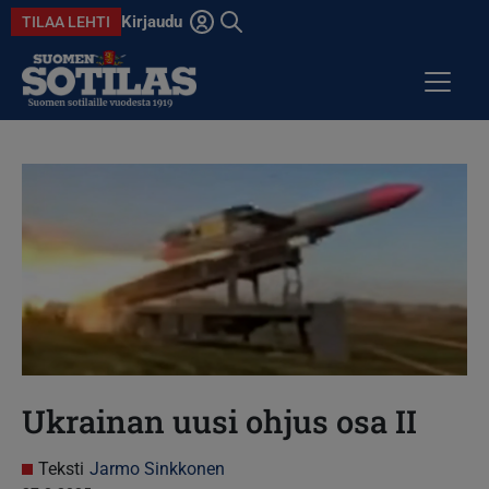
Hyppää pääsisältöön
Kirjaudu
TILAA LEHTI
Avaa haku
ARTIKKELIT
KOLUMNIT
ANSIOMITALI
DIGILEHDET
Ukrainan uusi ohjus osa II
Teksti
Jarmo Sinkkonen