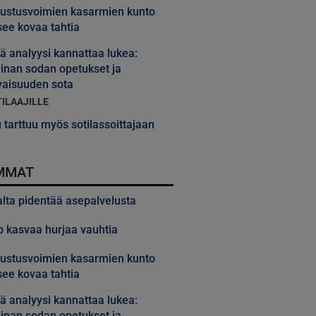
ustusvoimien kasarmien kunto
ee kovaa tahtia
 analyysi kannattaa lukea:
inan sodan opetukset ja
vaisuuden sota
TILAAJILLE
 tarttuu myös sotilassoittajaan
MMAT
alta pidentää asepalvelusta
 kasvaa hurjaa vauhtia
ustusvoimien kasarmien kunto
ee kovaa tahtia
 analyysi kannattaa lukea:
inan sodan opetukset ja