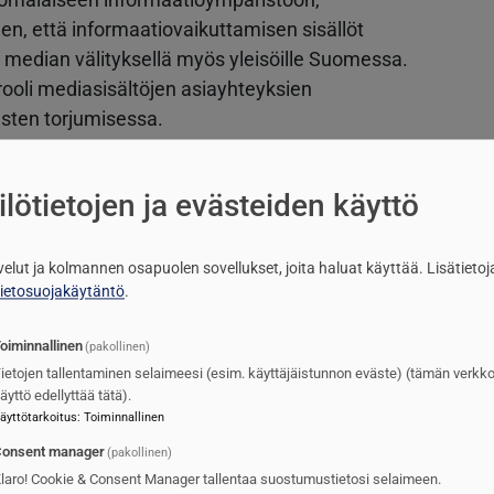
en, että informaatiovaikuttamisen sisällöt
en median välityksellä myös yleisöille Suomessa.
ä rooli mediasisältöjen asiayhteyksien
usten torjumisessa.
lötietojen ja evästeiden käyttö
riikassa ja informaatiovaikuttamisessa
to-jäsenyys sekä Suomen ja Venäjän väliset
simerkiksi Itämeren alueen kiristynyt
lvelut ja kolmannen osapuolen sovellukset, joita haluat käyttää.
Lisätietoj
atio Yhdysvaltojen ja muiden Nato-maiden
tietosuojakäytäntö
.
oiminnallinen
(pakollinen)
ietojen tallentaminen selaimeesi (esim. käyttäjäistunnon eväste) (tämän verkk
äyttö edellyttää tätä).
lut heikentää lännen tukea Ukrainalle.
äyttötarkoitus
:
Toiminnallinen
ita ovat Yhdysvallat ja muut määrällisesti
onsent manager
(pakollinen)
aalia toimittavat valtiot. Suomen
laro! Cookie & Consent Manager tallentaa suostumustietosi selaimeen.
 sekä sen negatiiviset talous- ja