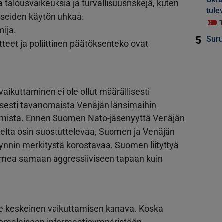
talousvaikeuksia ja turvallisuusriskejä, kuten
tule
aseiden käytön uhkaa.
ija.
5
Suru
eet ja poliittinen päätöksenteko ovat
ikuttaminen ei ole ollut määrällisesti
llisesti tavanomaista Venäjän länsimaihin
amista. Ennen Suomen Nato-jäsenyyttä Venäjän
relta osin suostuttelevaa, Suomen ja Venäjän
nnin merkitystä korostavaa. Suomen liityttyä
uomea samaan aggressiiviseen tapaan kuin
le keskeinen vaikuttamisen kanava. Koska
uomalaiseen informaatioympäristöön,