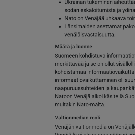
Ukrainan tukeminen aiheuttaa 
sodan eskaloitumista ja ydin
Nato on Venäjää uhkaava toim
Länsimaiden asettamat pakott
venäläisvastaisuutta.
Määrä ja luonne
Suomeen kohdistuva informaatiova
merkittävää ja se on ollut sisällö
kohdistamaa informaatiovaikutt
informaatiovaikuttaminen oli suu
naapuruussuhteiden ja kaupankäy
Natoon Venäjä alkoi käsitellä S
muitakin Nato-maita.
Valtionmedian rooli
Venäjän valtionmedia on Venäjäl
Venäjällä ei ole suoraa pääsyä s