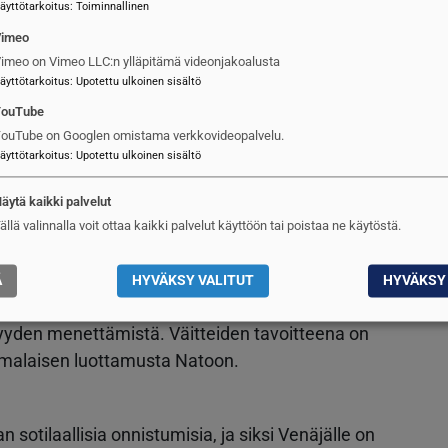
äyttötarkoitus
:
Toiminnallinen
vat olleet vain satunnaisesti esillä.
Vimeo
imeo on Vimeo LLC:n ylläpitämä videonjakoalusta
äyttötarkoitus
:
Upotettu ulkoinen sisältö
a pakotteet ja lännen poliittiset päätökset
YouTube
tiikkana, eikä vastauksena Venäjän valtion
ouTube on Googlen omistama verkkovideopalvelu.
jä syyttää länttä haluttomuudesta tukea rauhaa
äyttötarkoitus
:
Upotettu ulkoinen sisältö
äjä iskee siviilikohteisiin Ukrainassa.
äytä kaikki palvelut
ällä valinnalla voit ottaa kaikki palvelut käyttöön tai poistaa ne käytöstä.
valtojen suurvaltapolitiikkaa. Suomen liittyminen
kimysten näkökulmasta epäonnistuminen. Tästä
Ä
HYVÄKSY VALITUT
HYVÄKSY 
iaan siitä, että Nato-jäsenyys merkitsisi Suomelle
näisyyden menettämistä. Väitteiden tavoitteena on
omalaisen luottamusta Natoon.
 sotilaallisia onnistumisia, ja siksi Venäjälle on