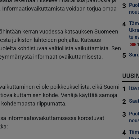
ada tekemään itselleen haitallisia päätöksiä ja
3
Puol
Informaatiovaikuttamista voidaan torjua omaa
nous
4
Tämä
Ukra
 vähintään kerran vuodessa katsauksen Suomeen
tule
esta julkisten lähteiden pohjalta. Katsaus
olelta kohdistuvaa valtiollista vaikuttamista. Sen
5
Suru
neymmärrystä informaatiovaikuttamisesta.
UUSI
ikuttaminen ei ole poikkeuksellista, eikä Suomi
1
Itäv
atiovaikuttamisen kohde. Venäjä käyttää samoja
2
Saab
a kohdemaasta riippumatta.
3
Puol
sa informaatiovaikuttamisessa korostuvat
nous
kka:
4
Tämä
Ukra