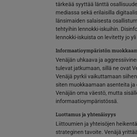
tärkeää syyttää länttä osallisuud
mediassa sekä erilaisilla digitaalis
länsimaiden salaisesta osallistu
tehtyihin lennokki-iskuihin. Dis
lennokki-iskuista on levitetty jo y
Informaatioympäristön muokkaa
Venäjän uhkaava ja aggressiivine
tulevat jatkumaan, sillä ne ovat Ve
Venäjä pyrkii vaikuttamaan siihen,
siten muokkaamaan asenteita ja o
Venäjän oma väestö, mutta sisäll
informaatioympäristössä.
Luottamus ja yhtenäisyys
Liittoumien ja yhteisöjen heiken
strateginen tavoite. Venäjä yrittä