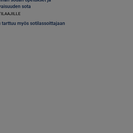
vaisuuden sota
TILAAJILLE
 tarttuu myös sotilassoittajaan