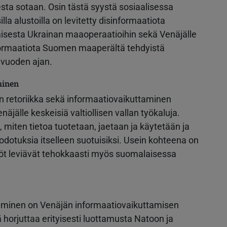
esta sotaan. Osin tästä syystä sosiaalisessa
illa alustoilla on levitetty disinformaatiota
misesta Ukrainan maaoperaatioihin sekä Venäjälle
informaatiota Suomen maaperältä tehdyistä
li vuoden ajan.
minen
n retoriikka sekä informaatiovaikuttaminen
näjälle keskeisiä valtiollisen vallan työkaluja.
 miten tietoa tuotetaan, jaetaan ja käytetään ja
dotuksia itselleen suotuisiksi. Usein kohteena on
öt leviävät tehokkaasti myös suomalaisessa
täminen on Venäjän informaatiovaikuttamisen
ä horjuttaa erityisesti luottamusta Natoon ja