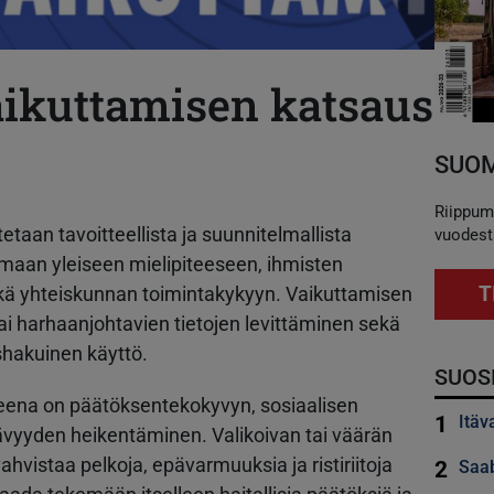
aikuttamisen katsaus
SUOM
Riippum
etaan tavoitteellista ja suunnitelmallista
vuodest
amaan yleiseen mielipiteeseen, ihmisten
T
ekä yhteiskunnan toimintakykyyn. Vaikuttamisen
tai harhaanjohtavien tietojen levittäminen sekä
shakuinen käyttö.
SUOS
teena on päätöksentekokyvyn, sosiaalisen
1
Itäv
ävyyden heikentäminen. Valikoivan tai väärän
ahvistaa pelkoja, epävarmuuksia ja ristiriitoja
2
Saab