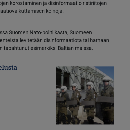
itojen korostaminen ja disinformaatio ristiriitojen
maatiovaikuttamisen keinoja.
dessa Suomen Nato-politiikasta, Suomeen
akenteista levitetään disinformaatiota tai harhaan
in tapahtunut esimerkiksi Baltian maissa.
elusta
Kuva