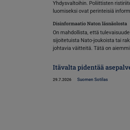
Yhdysvaltoihin. Poliittisten ristiri
luomiseksi ovat perinteisiä infor
Disinformaatio Naton läsnäolosta
On mahdollista, että tulevaisuu
sijoitetuista Nato-joukoista tai r
johtavia väitteitä. Tätä on aiemm
Itävalta pidentää asepalv
Suomen Sotilas
29.7.2026