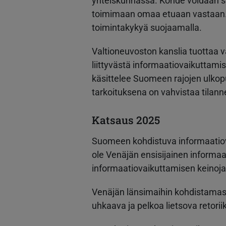
yhteiskunnassa. Kohde voidaan sa
toimimaan omaa etuaan vastaan. 
toimintakykyä suojaamalla.
Valtioneuvoston kanslia tuottaa
liittyvästä informaatiovaikuttamis
käsittelee Suomeen rajojen ulkopu
tarkoituksena on vahvistaa tilan
Katsaus 2025
Suomeen kohdistuva informaatiova
ole Venäjän ensisijainen informa
informaatiovaikuttamisen keinoj
Venäjän länsimaihin kohdistamas
uhkaava ja pelkoa lietsova retorii