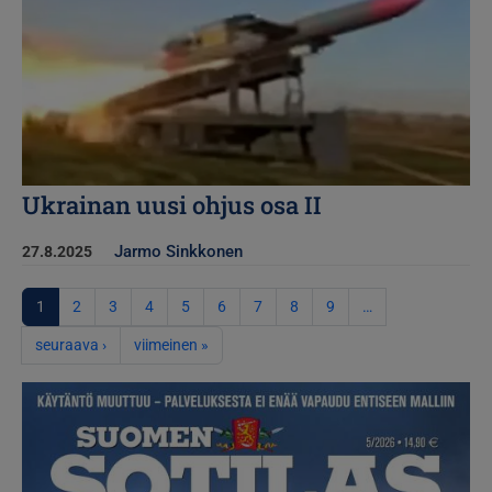
Ukrainan uusi ohjus osa II
Jarmo Sinkkonen
27.8.2025
Sivutus
1
2
3
4
5
6
7
8
9
…
Seuraava sivu
Viimeinen sivu
seuraava ›
viimeinen »