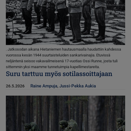
. Jatkosodan aikana Hietaniemen hautausmaalla haudattiin kahdessa
vuorossa kesän 1944 suurtaisteluiden sankarivainajia. Etuvissä
neljäntenä seisoo vakavailmeisenä 17-vuotias Ossi Runne, josta tuli
sittemmin yksi maamme tunnetuimpia kapellimestareita.
Suru tarttuu myös sotilassoittajaan
Raine Ampuja
,
Jussi-Pekka Aukia
26.5.2026
Kuva