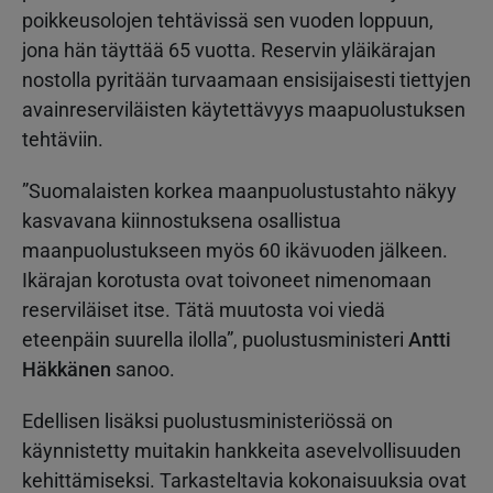
poikkeusolojen tehtävissä sen vuoden loppuun,
jona hän täyttää 65 vuotta. Reservin yläikärajan
nostolla pyritään turvaamaan ensisijaisesti tiettyjen
avainreserviläisten käytettävyys maapuolustuksen
tehtäviin.
”Suomalaisten korkea maanpuolustustahto näkyy
kasvavana kiinnostuksena osallistua
maanpuolustukseen myös 60 ikävuoden jälkeen.
Ikärajan korotusta ovat toivoneet nimenomaan
reserviläiset itse. Tätä muutosta voi viedä
eteenpäin suurella ilolla”, puolustusministeri
Antti
Häkkänen
sanoo.
Edellisen lisäksi puolustusministeriössä on
käynnistetty muitakin hankkeita asevelvollisuuden
kehittämiseksi. Tarkasteltavia kokonaisuuksia ovat