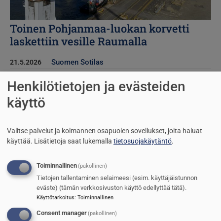
Toinen Pohjanmaa-luokan korvetti
laskettiin vesille Raumalla
Suomen Sotilas
21.5.2026
Henkilötietojen ja evästeiden
Kuva
käyttö
Valitse palvelut ja kolmannen osapuolen sovellukset, joita haluat
käyttää.
Lisätietoja saat lukemalla
tietosuojakäytäntö
.
Toiminnallinen
(pakollinen)
Tietojen tallentaminen selaimeesi (esim. käyttäjäistunnon
eväste) (tämän verkkosivuston käyttö edellyttää tätä).
Käyttötarkoitus
:
Toiminnallinen
Consent manager
(pakollinen)