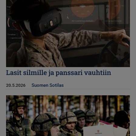
Lasit silmille ja panssari vauhtiin
Suomen Sotilas
20.5.2026
Kuva