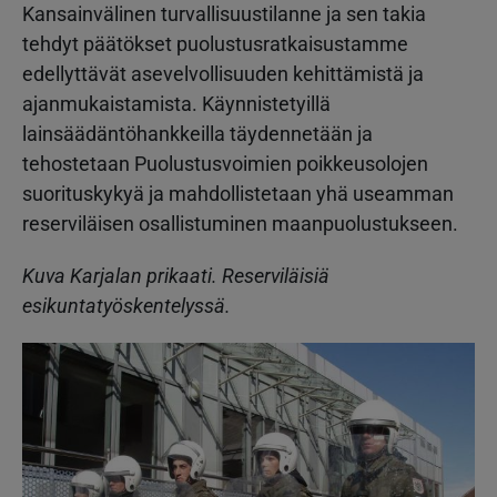
Kansainvälinen turvallisuustilanne ja sen takia
tehdyt päätökset puolustusratkaisustamme
edellyttävät asevelvollisuuden kehittämistä ja
ajanmukaistamista. Käynnistetyillä
lainsäädäntöhankkeilla täydennetään ja
tehostetaan Puolustusvoimien poikkeusolojen
suorituskykyä ja mahdollistetaan yhä useamman
reserviläisen osallistuminen maanpuolustukseen.
Kuva Karjalan prikaati. Reserviläisiä
esikuntatyöskentelyssä.
Kuva