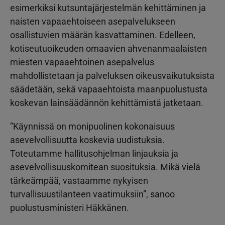
esimerkiksi kutsuntajärjestelmän kehittäminen ja
naisten vapaaehtoiseen asepalvelukseen
osallistuvien määrän kasvattaminen. Edelleen,
kotiseutuoikeuden omaavien ahvenanmaalaisten
miesten vapaaehtoinen asepalvelus
mahdollistetaan ja palveluksen oikeusvaikutuksista
säädetään, sekä vapaaehtoista maanpuolustusta
koskevan lainsäädännön kehittämistä jatketaan.
”Käynnissä on monipuolinen kokonaisuus
asevelvollisuutta koskevia uudistuksia.
Toteutamme hallitusohjelman linjauksia ja
asevelvollisuuskomitean suosituksia. Mikä vielä
tärkeämpää, vastaamme nykyisen
turvallisuustilanteen vaatimuksiin”, sanoo
puolustusministeri Häkkänen.