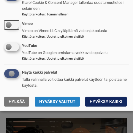
Klaro! Cookie & Consent Manager tallentaa suostumustietosi
selaimeen.
Käyttötarkoitus
:
Toiminnallinen
Vimeo
Vimeo on Vimeo LLC:n ylläpitämä videonjakoalusta
Käyttötarkoitus
:
Upotettu ulkoinen sisältö
YouTube
YouTube on Googlen omistama verkkovideopalvelu.
Käyttötarkoitus
:
Upotettu ulkoinen sisältö
Näytä kaikki palvelut
Tällä valinnalla voit ottaa kaikki palvelut käyttöön tai poistaa ne
käytöstä.
Droonien vihollinen
HYLKÄÄ
HYVÄKSY VALITUT
HYVÄKSY KAIKKI
Reijo Ruokanen
21.5.2026
Kuva