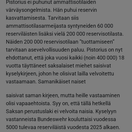
Pistorius ei puhunut ammattisotilaiden
värväysongelmista. Hän puhui reservin
kasvattamisesta. Tarvitaan siis
ammattisotilasarmeijasta syntyneiden 60 000
reserviläisten lisäksi vielä 200 000 reservisotilasta.
Näiden 200 000 reservisotilaan ”tuottamiseen”
tarvitaan asevelvollisuuden paluu. Pistorius on nyt
ehdottanut, että joka vuosi kaikki (noin 400 000) 18
vuotta täyttäneet saksalaiset miehet saisivat
kyselykirjeen, johon he olisivat lailla velvoitettu
vastaamaan. Samanikäiset naiset
saisivat saman kirjeen, mutta heille vastaaminen
olisi vapaaehtoista. Syy on, että tällä hetkellä
Saksan perustuslaki ei velvoita naisia. Kyselyyn
vastanneista Bundeswehr kouluttaisi vuodessa
5000 tulevaa reserviläistä vuodesta 2025 alkaen.