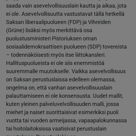
saada vain asevelvollisuuslain kautta ja aikaa, jota
ei ole. Asevelvollisuutta vastustavat tällä hetkellä
Saksan liberaalipuolueen (FDP) ja Vihreiden
(Grüne) lisäksi myös merkittävä osa
puolustusministeri Pistoriuksen oman
sosiaalidemokraattisen puolueen (SDP) tovereista
– todennäköisesti myös itse liittokansleri.
Hallituspuolueista ei ole siis enemmistöä
suuremmalle muutokselle. Vaikka asevelvollisuus
on Saksan perustuslaissa edelleen olemassa,
ongelma on, että vanhan asevelvollisuuslain
palauttamiseen ei ole konsensusta. Uudet mallit,
kuten yleinen palveluvelvollisuuden malli, jossa
miehet ja naiset suorittaisivat esimerkiksi puoli
vuotta tai vuoden armeijassa, vapaapalokunnassa
tai hoitolaitoksissa vaatisivat perustuslain