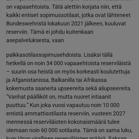
on vapaaehtoista. Tätä alettiin korjata niin, että
kaikki entiset sopimussotilaat, jotka ovat lähteneet
Bundeswehristä lokakuun 2021 jälkeen, kuuluvat
reserviin. Tämä ei johdu kuitenkaan
asepalveluksesta, vaan
palkkasotilassopimusehdoista. Lisäksi tällä
hetkellä on noin 34 000 vapaaehtoista reserviläistä
– suurin osa heistä on myös korkeasti koulutettuja
ja Afganistanissa, Balkanilla tai Afrikassa
kokemusta saaneita upseereita sekä aliupseereita.
”Vanhat päälliköt on, mutta nuoret intiaanit
puuttuu.” Kun joka vuosi vapautuu noin 10 000
entistä ammattisotilasta reserviin, vuoteen 2027
mennessä reserviläisten kokonaismäärä tulee
olemaan noin 60 000 sotilasta. Tämä on sama luku,
kuin Viron virallinen reserviläisten määrä. Saksan