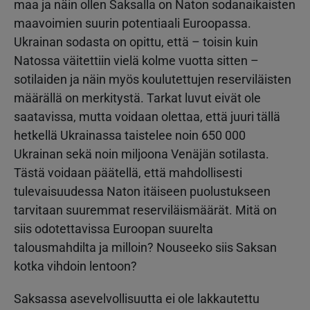
maa ja näin ollen Saksalla on Naton sodanaikaisten
maavoimien suurin potentiaali Euroopassa.
Ukrainan sodasta on opittu, että – toisin kuin
Natossa väitettiin vielä kolme vuotta sitten –
sotilaiden ja näin myös koulutettujen reserviläisten
määrällä on merkitystä. Tarkat luvut eivät ole
saatavissa, mutta voidaan olettaa, että juuri tällä
hetkellä Ukrainassa taistelee noin 650 000
Ukrainan sekä noin miljoona Venäjän sotilasta.
Tästä voidaan päätellä, että mahdollisesti
tulevaisuudessa Naton itäiseen puolustukseen
tarvitaan suuremmat reserviläismäärät. Mitä on
siis odotettavissa Euroopan suurelta
talousmahdilta ja milloin? Nouseeko siis Saksan
kotka vihdoin lentoon?
Saksassa asevelvollisuutta ei ole lakkautettu