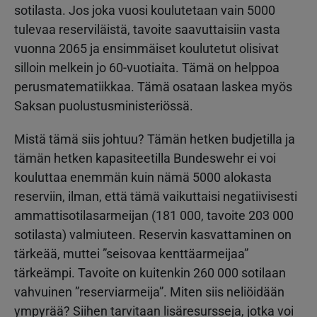
sotilasta. Jos joka vuosi koulutetaan vain 5000
tulevaa reserviläistä, tavoite saavuttaisiin vasta
vuonna 2065 ja ensimmäiset koulutetut olisivat
silloin melkein jo 60-vuotiaita. Tämä on helppoa
perusmatematiikkaa. Tämä osataan laskea myös
Saksan puolustusministeriössä.
Mistä tämä siis johtuu? Tämän hetken budjetilla ja
tämän hetken kapasiteetilla Bundeswehr ei voi
kouluttaa enemmän kuin nämä 5000 alokasta
reserviin, ilman, että tämä vaikuttaisi negatiivisesti
ammattisotilasarmeijan (181 000, tavoite 203 000
sotilasta) valmiuteen. Reservin kasvattaminen on
tärkeää, muttei ”seisovaa kenttäarmeijaa”
tärkeämpi. Tavoite on kuitenkin 260 000 sotilaan
vahvuinen ”reserviarmeija”. Miten siis neliöidään
ympyrää? Siihen tarvitaan lisäresursseja, jotka voi