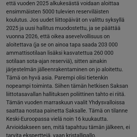
että vuoden 2025 alkukesästä voidaan aloittaa
ensimmäisten 5000 tulevien reserviläisten
koulutus. Jos uudet liittopäivät on valittu syksyllä
2025 ja uusi hallitus muodostettu, ja se päättää
vuonna 2026, että oikea asevelvollisuus on
aloitettava (ja se on ainoa tapa saada 203 000
ammattisotilaan lisäksi kasvatettua 260 000
sotilaan sota-ajan reserviä), sitten ainakin
järjestelmän jälleenrakentaminen on jo aloitettu.
Tämä on hyvä asia. Parempi olisi tietenkin
nopeampi toiminta. Siihen tämän hetkisen Saksan
liittotasavallan hallituksen poliittinen tahto ei riitä.
Tämän vuoden marraskuun vaalit Yhdysvalloissa
saattaa nostaa painetta Saksalle. Tämä on tilanne
Keski-Euroopassa vielä noin 16 kuukautta.
Arvioidakseen sen, mitä tapahtuu tämän jälkeen, ei
tarvita eksperttejä, vaan kristallipallo.