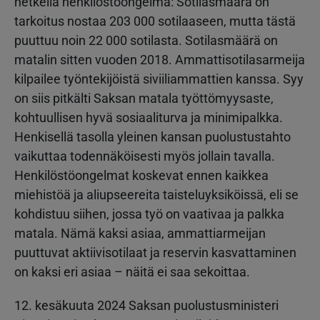
hetkellä henkilöstöongelma: Sotilasmäärä on
tarkoitus nostaa 203 000 sotilaaseen, mutta tästä
puuttuu noin 22 000 sotilasta. Sotilasmäärä on
matalin sitten vuoden 2018. Ammattisotilasarmeija
kilpailee työntekijöistä siviiliammattien kanssa. Syy
on siis pitkälti Saksan matala työttömyysaste,
kohtuullisen hyvä sosiaaliturva ja minimipalkka.
Henkisellä tasolla yleinen kansan puolustustahto
vaikuttaa todennäköisesti myös jollain tavalla.
Henkilöstöongelmat koskevat ennen kaikkea
miehistöä ja aliupseereita taisteluyksiköissä, eli se
kohdistuu siihen, jossa työ on vaativaa ja palkka
matala. Nämä kaksi asiaa, ammattiarmeijan
puuttuvat aktiivisotilaat ja reservin kasvattaminen
on kaksi eri asiaa – näitä ei saa sekoittaa.
12. kesäkuuta 2024 Saksan puolustusministeri