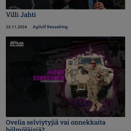
Villi Jahti
Agilolf Kesselring
23.11.2024
Kuva
Ovelia selviytyjiä vai onnekkaita
hölmöläisiä?