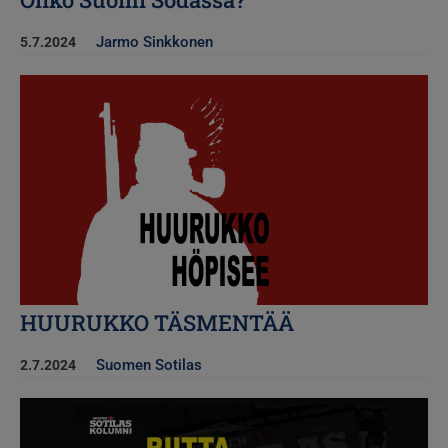
Jarmo Sinkkonen
5.7.2024
Kuva
HUURUKKO TÄSMENTÄÄ
Suomen Sotilas
2.7.2024
Kuva
Kuva
Nouseeko kotka lentoon?