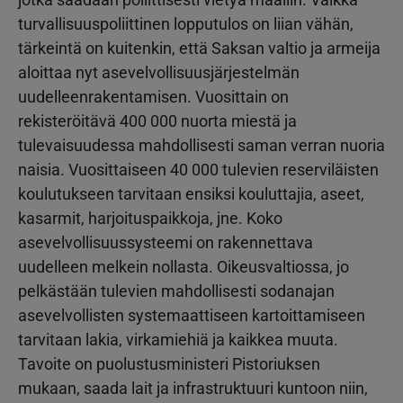
turvallisuuspoliittinen lopputulos on liian vähän,
tärkeintä on kuitenkin, että Saksan valtio ja armeija
aloittaa nyt asevelvollisuusjärjestelmän
uudelleenrakentamisen. Vuosittain on
rekisteröitävä 400 000 nuorta miestä ja
tulevaisuudessa mahdollisesti saman verran nuoria
naisia. Vuosittaiseen 40 000 tulevien reserviläisten
koulutukseen tarvitaan ensiksi kouluttajia, aseet,
kasarmit, harjoituspaikkoja, jne. Koko
asevelvollisuussysteemi on rakennettava
uudelleen melkein nollasta. Oikeusvaltiossa, jo
pelkästään tulevien mahdollisesti sodanajan
asevelvollisten systemaattiseen kartoittamiseen
tarvitaan lakia, virkamiehiä ja kaikkea muuta.
Tavoite on puolustusministeri Pistoriuksen
mukaan, saada lait ja infrastruktuuri kuntoon niin,