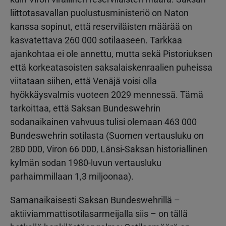
liittotasavallan puolustusministeriö on Naton
kanssa sopinut, että reserviläisten määrää on
kasvatettava 260 000 sotilaaseen. Tarkkaa
ajankohtaa ei ole annettu, mutta sekä Pistoriuksen
että korkeatasoisten saksalaiskenraalien puheissa
viitataan siihen, että Venäjä voisi olla
hyökkäysvalmis vuoteen 2029 mennessä. Tämä
tarkoittaa, että Saksan Bundeswehrin
sodanaikainen vahvuus tulisi olemaan 463 000
Bundeswehrin sotilasta (Suomen vertausluku on
280 000, Viron 66 000, Länsi-Saksan historiallinen
kylmän sodan 1980-luvun vertausluku
parhaimmillaan 1,3 miljoonaa).
Samanaikaisesti Saksan Bundeswehrillä –
aktiiviammattisotilasarmeijalla siis – on tällä