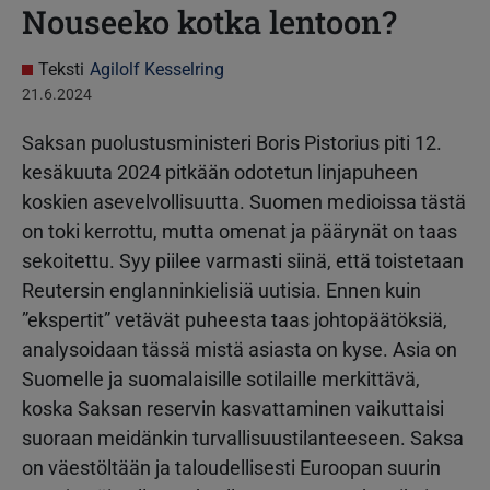
Nouseeko kotka lentoon?
Teksti
Agilolf Kesselring
21.6.2024
Saksan puolustusministeri Boris Pistorius piti 12.
kesäkuuta 2024 pitkään odotetun linjapuheen
koskien asevelvollisuutta. Suomen medioissa tästä
on toki kerrottu, mutta omenat ja päärynät on taas
sekoitettu. Syy piilee varmasti siinä, että toistetaan
Reutersin englanninkielisiä uutisia. Ennen kuin
”ekspertit” vetävät puheesta taas johtopäätöksiä,
analysoidaan tässä mistä asiasta on kyse. Asia on
Suomelle ja suomalaisille sotilaille merkittävä,
koska Saksan reservin kasvattaminen vaikuttaisi
suoraan meidänkin turvallisuustilanteeseen. Saksa
on väestöltään ja taloudellisesti Euroopan suurin