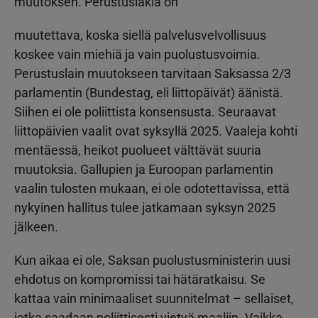
muutoksen. Perustuslakia on
muutettava, koska siellä palvelusvelvollisuus
koskee vain miehiä ja vain puolustusvoimia.
Perustuslain muutokseen tarvitaan Saksassa 2/3
parlamentin (Bundestag, eli liittopäivät) äänistä.
Siihen ei ole poliittista konsensusta. Seuraavat
liittopäivien vaalit ovat syksyllä 2025. Vaaleja kohti
mentäessä, heikot puolueet välttävät suuria
muutoksia. Gallupien ja Euroopan parlamentin
vaalin tulosten mukaan, ei ole odotettavissa, että
nykyinen hallitus tulee jatkamaan syksyn 2025
jälkeen.
Kun aikaa ei ole, Saksan puolustusministerin uusi
ehdotus on kompromissi tai hätäratkaisu. Se
kattaa vain minimaaliset suunnitelmat – sellaiset,
jotka saadaan poliittisesti vietyä maaliin. Vaikka