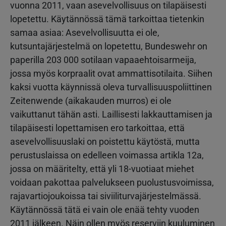
vuonna 2011, vaan asevelvollisuus on tilapäisesti
lopetettu. Käytännössä tämä tarkoittaa tietenkin
samaa asiaa: Asevelvollisuutta ei ole,
kutsuntajärjestelmä on lopetettu, Bundeswehr on
paperilla 203 000 sotilaan vapaaehtoisarmeija,
jossa myös korpraalit ovat ammattisotilaita. Siihen
kaksi vuotta käynnissä oleva turvallisuuspoliittinen
Zeitenwende (aikakauden murros) ei ole
vaikuttanut tähän asti. Laillisesti lakkauttamisen ja
tilapäisesti lopettamisen ero tarkoittaa, että
asevelvollisuuslaki on poistettu käytöstä, mutta
perustuslaissa on edelleen voimassa artikla 12a,
jossa on määritelty, että yli 18-vuotiaat miehet
voidaan pakottaa palvelukseen puolustusvoimissa,
rajavartiojoukoissa tai siviiliturvajärjestelmässä.
Käytännössä tätä ei vain ole enää tehty vuoden
2011 jälkeen. Näin ollen myös reserviin kuuluminen