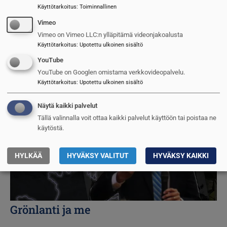
Käyttötarkoitus
:
Toiminnallinen
Euroopan historiallinen hetki
Vimeo
Vimeo on Vimeo LLC:n ylläpitämä videonjakoalusta
Agilolf Kesselring
10.3.2025
Käyttötarkoitus
:
Upotettu ulkoinen sisältö
YouTube
Kuva
YouTube on Googlen omistama verkkovideopalvelu.
Käyttötarkoitus
:
Upotettu ulkoinen sisältö
Näytä kaikki palvelut
Tällä valinnalla voit ottaa kaikki palvelut käyttöön tai poistaa ne
käytöstä.
HYLKÄÄ
HYVÄKSY VALITUT
HYVÄKSY KAIKKI
Grönlanti ja me