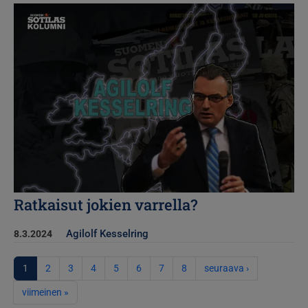
Kuva
Ratkaisut jokien varrella?
Agilolf Kesselring
8.3.2024
Sivutus
Seuraava sivu
1
2
3
4
5
6
7
8
seuraava ›
Viimeinen sivu
viimeinen »