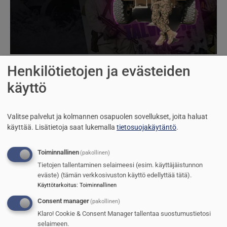
Miinakeskusteluun näkökulma
Henkilötietojen ja evästeiden
käyttö
Jarmo Sinkkonen
9.5.2025
Kuva
Valitse palvelut ja kolmannen osapuolen sovellukset, joita haluat
käyttää.
Lisätietoja saat lukemalla
tietosuojakäytäntö
.
Toiminnallinen
(pakollinen)
Tietojen tallentaminen selaimeesi (esim. käyttäjäistunnon
eväste) (tämän verkkosivuston käyttö edellyttää tätä).
Käyttötarkoitus
:
Toiminnallinen
Consent manager
(pakollinen)
Klaro! Cookie & Consent Manager tallentaa suostumustietosi
selaimeen.