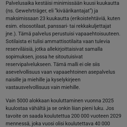
Palvelusaika kestäisi minimissään kuusi kuukautta
(ns. Gewehrträger, eli ”kiväärikantajat”) ja
maksimissaan 23 kuukautta (erikoistehtäviä, kuten
esim. elsosotilaat, panssari- tai rekkakuljettajat
jne.). Tämä palvelus perustuisi vapaaehtoisuuteen.
Sotilaista ei tulisi ammattisotilaita vaan tulevia
reserviläisiä, jotka allekirjoittaisivat samalla
sopimuksen, jossa he sitoutuisivat
reservipalvelukseen. Tämä malli ei ole siis
asevelvollisuus vaan vapaaehtoinen asepalvelus
naisille ja miehille ja kyselykirjeen
vastausvelvollisuus vain miehille.
Vain 5000 alokkaan kouluttaminen vuonna 2025
kuulostaa vähältä ja se onkin liian pieni luku. Jos
tavoite on saada koulutettua 200 000 vuoteen 2029
mennessä, joka vuosi olisi koulutettava 40 000