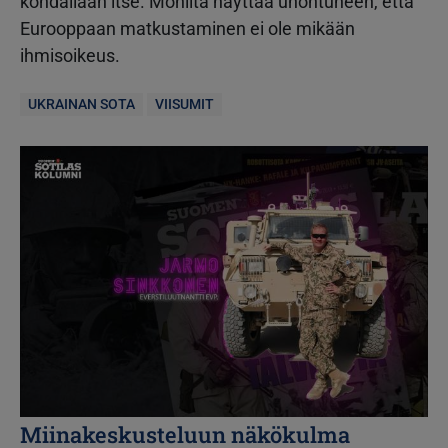
kohdallaan itse. Monilta näyttää unohtuneen, että
Eurooppaan matkustaminen ei ole mikään
ihmisoikeus.
UKRAINAN SOTA
VIISUMIT
Kuva
Miinakeskusteluun näkökulma