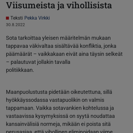
Viisumeista ja vihollisista
Teksti
Pekka Virkki
30.8.2022
Sota tarkoittaa yleisen määritelmän mukaan
tappavaa väkivaltaa sisältävää konfliktia, jonka
päämäärät – vaikkakaan eivät aina täysin selkeät
– palautuvat jollakin tavalla
politiikkaan.
Maanpuolustusta pidetään oikeutettuna, sillä
hyökkäyssodassa vastapuolikin on valmis
tappamaan. Vaikka sotavankien kohtelussa ja
vastaavissa kysymyksissä on syytä noudattaa
kansainvälisiä normeja, mikään ei poista sitä
perusasiaa, että vihollinen eliminoidaan viime