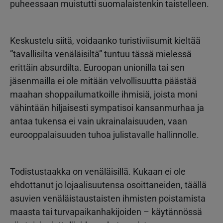
puheessaan muistutti suomalaistenkin taistelleen.
Keskustelu siitä, voidaanko turistiviisumit kieltää
”tavallisilta venäläisiltä” tuntuu tässä mielessä
erittäin absurdilta. Euroopan unionilla tai sen
jäsenmailla ei ole mitään velvollisuutta päästää
maahan shoppailumatkoille ihmisiä, joista moni
vähintään hiljaisesti sympatisoi kansanmurhaa ja
antaa tukensa ei vain ukrainalaisuuden, vaan
eurooppalaisuuden tuhoa julistavalle hallinnolle.
Todistustaakka on venäläisillä. Kukaan ei ole
ehdottanut jo lojaalisuutensa osoittaneiden, täällä
asuvien venäläistaustaisten ihmisten poistamista
maasta tai turvapaikanhakijoiden – käytännössä