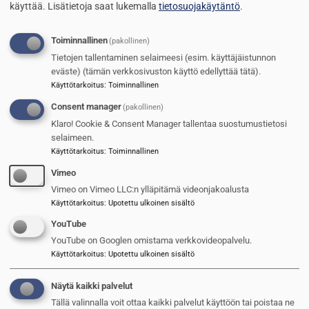
käyttää.
Lisätietoja saat lukemalla
tietosuojakäytäntö
.
Toiminnallinen
(pakollinen)
Tietojen tallentaminen selaimeesi (esim. käyttäjäistunnon
HUURUKKO PALAILEE LAITUMILTA
eväste) (tämän verkkosivuston käyttö edellyttää tätä).
Käyttötarkoitus
:
Toiminnallinen
Suomen Sotilas
13.9.2024
Consent manager
(pakollinen)
Klaro! Cookie & Consent Manager tallentaa suostumustietosi
Kuva
selaimeen.
Käyttötarkoitus
:
Toiminnallinen
Vimeo
Vimeo on Vimeo LLC:n ylläpitämä videonjakoalusta
Käyttötarkoitus
:
Upotettu ulkoinen sisältö
YouTube
YouTube on Googlen omistama verkkovideopalvelu.
Käyttötarkoitus
:
Upotettu ulkoinen sisältö
Näytä kaikki palvelut
Tällä valinnalla voit ottaa kaikki palvelut käyttöön tai poistaa ne