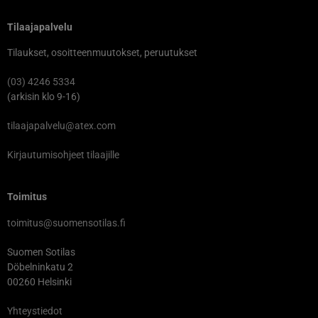
Tilaajapalvelu
Tilaukset, osoitteenmuutokset, peruutukset
(03) 4246 5334
(arkisin klo 9-16)
tilaajapalvelu@atex.com
Kirjautumisohjeet tilaajille
Toimitus
toimitus@suomensotilas.fi
Suomen Sotilas
Döbelninkatu 2
00260 Helsinki
Yhteystiedot