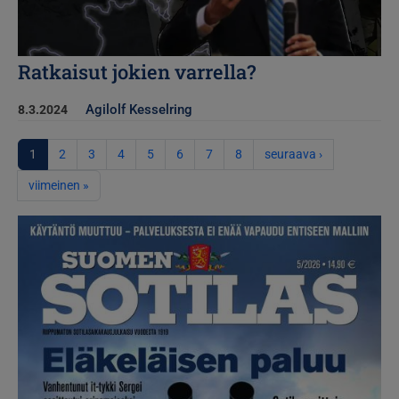
Ratkaisut jokien varrella?
Agilolf Kesselring
8.3.2024
Sivutus
Seuraava sivu
1
2
3
4
5
6
7
8
seuraava ›
Viimeinen sivu
viimeinen »