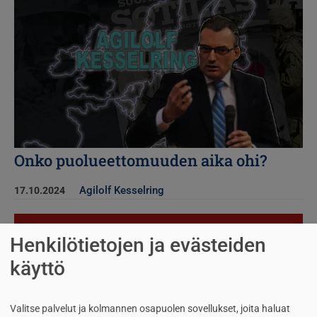
Onko puolueettomuuden aika ohi?
Agilolf Kesselring
17.10.2024
Kuva
Henkilötietojen ja evästeiden
käyttö
Valitse palvelut ja kolmannen osapuolen sovellukset, joita haluat