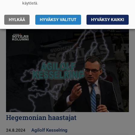
käytöstä.
Virtahepo huoneessa
Agilolf Kesselring
11.9.2024
HYLKÄÄ
HYVÄKSY VALITUT
HYVÄKSY KAIKKI
Kuva
Hegemonian haastajat
Agilolf Kesselring
24.8.2024