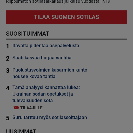
Riippumaton sotilasaikakausijulkaisu vuodesta 1919
TILAA SUOMEN SOTILAS
SUOSITUIMMAT
1
Itävalta pidentää asepalvelusta
2
Saab kasvaa hurjaa vauhtia
3
Puolustusvoimien kasarmien kunto
nousee kovaa tahtia
4
Tämä analyysi kannattaa lukea:
Ukrainan sodan opetukset ja
tulevaisuuden sota
TILAAJILLE
5
Suru tarttuu myös sotilassoittajaan
UUSIMMAT