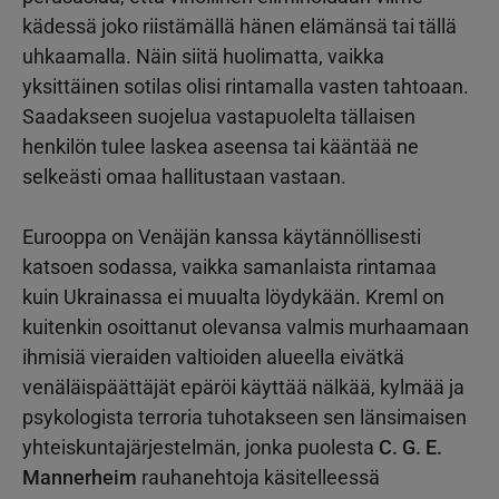
kädessä joko riistämällä hänen elämänsä tai tällä
uhkaamalla. Näin siitä huolimatta, vaikka
yksittäinen sotilas olisi rintamalla vasten tahtoaan.
Saadakseen suojelua vastapuolelta tällaisen
henkilön tulee laskea aseensa tai kääntää ne
selkeästi omaa hallitustaan vastaan.
Eurooppa on Venäjän kanssa käytännöllisesti
katsoen sodassa, vaikka samanlaista rintamaa
kuin Ukrainassa ei muualta löydykään. Kreml on
kuitenkin osoittanut olevansa valmis murhaamaan
ihmisiä vieraiden valtioiden alueella eivätkä
venäläispäättäjät epäröi käyttää nälkää, kylmää ja
psykologista terroria tuhotakseen sen länsimaisen
yhteiskuntajärjestelmän, jonka puolesta
C. G. E.
Mannerheim
rauhanehtoja käsitelleessä